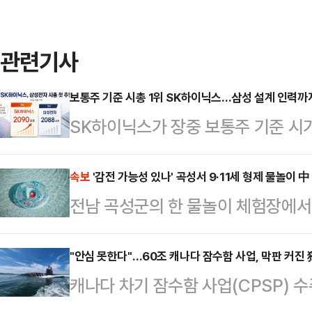
관련기사
보통주 기준 시총 1위 SK하이닉스…삼성 설계 인력까
SK하이닉스가 장중 보통주 기준 시
대장주 경쟁을 뒤흔든 가운데, 반도
있다. 인공지능(AI) 메모리 주도권
속보
'감전 가능성 있나' 곡성서 9·11세 형제 물놀이 
전남 곡성군의 한 물놀이 체험장에서
과 주가 흐름을 넘어 핵심 설계 인력
다.21일 전남 곡성경찰서 등에 따르
에 따르면 SK하이닉스는 최근 신입
놀이 체험장에서 남자 어린이 2명이
"안심 못한다"…60조 캐나다 잠수함 사업, 막판 커진 
고 설계 등 주요 직무에서 세 자릿수
캐나다 차기 잠수함 사업(CPSP) 
신고를 받고 출동한 소방 당국은 심정지
명시하던 '4년제 학사 학위 이상' 등