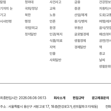
칼럼
청와대
사건사고
금융
건강정보
기자의 눈
국회/정당
교육
증권
자동차/
기고
북한
노동
산업/재계
도로/교
시사만평
행정
언론
중기/벤처
여행/레
국방/외교
환경
부동산
음식/맛
정치일반
인권/복지
글로벌경제
패션/뷰
식품/의료
생활경제
공연/전
지역
경제일반
책
인물
종교
사회일반
날씨
생활문화
최종편집시간: 2026.08.08 06:13
회사소개
편집규약
광고제휴문의
주소 : 서울특별시 용산구 서빙고로 17, 18층(한강로3가,센트럴파크 타워동)
전화 