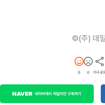
©(주) 데
기사 공
0
0
네이버에서 데일리안 구독하기