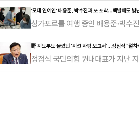
열해지고 있다. 한화오션을 중심으로
에 있는 병원으로 이송했지만 끝내 
과 경험, …
계에서는 독일이 장기 운용·정비 생
'모태 연예인' 배용준, 박수진과 또 포착…백발에도 빛
경찰은 "어린이 2명이 물놀이 도중 
싱가포르를 여행 중인 배용준·박수진
온다. 독일 측이 약점으로 꼽혔던 
고 가능성이 있다고 보고 조사하고 
용준은 세월이 흘러도 변함없는 아우
마지막까지 초박빙 승부가 이어지는 
메라(CCTV) 영상…
계망서비스(SNS)에는 배용준 박수
野 지도부도 몰랐던 '지선 자평 보고서'…정점식 "절차
르면 이번주, 늦어도 다음달 중순 이
정점식 국민의힘 원내대표가 지난 
니 어드벤처 크루즈에서 하선하는 
이다. 캐나다 정부는 2030년대 퇴
내용의 당 보도자료를 두고 지도부에
에서 내린 배용준이 무거운 짐을 옮
12척의 신형 …
문제점을 지적했다. 나아가 당은 객
겼다. 특히 배용준은 모자 없이 안
다르다고 선을 그었다.박성훈 수석대
박수진 역시 마스크 너머로 수수한 
의를 마친 후, 기자들과 만나 "정 
사람은 지난 8일 박신혜 최태…
결과 관련 보도자료에 대해 일부 최고
의 없이 배부되는 절차적 부분에 대