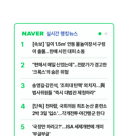
실시간 랭킹뉴스
1
6
[속보] '길이 1.5m' 안동 물놀이장서 구렁
'7번째 
이 출몰…한때 시민 대피 소동
한투·한화 
2
7
"편해서 매일 신었는데"...전문가가 경고한
李대통령,
'크록스'의 숨은 위험
의…"과감
3
8
송영길·김민석, '조희대 탄핵' 외치자…與
박지원이 
법사위원들 "즉시 대법관 제청하라"
함께한 김
4
9
[단독] 천하람, 국회의원 최초 논산 훈련소
정청래 "
2박 3일 '입소'…각개전투·야간행군 한다
민석 "자
5
10
'국장만 하라고?'…ISA 세제개편에 개미
[데일리 
'부글부글'
민...홈