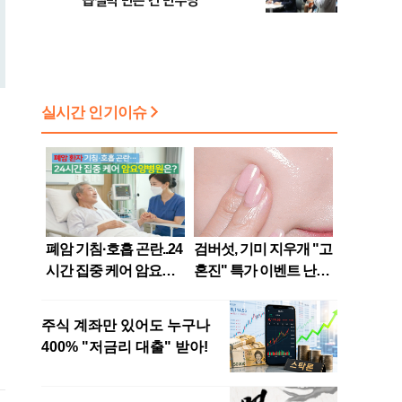
급절벽 만든 건 민주당"