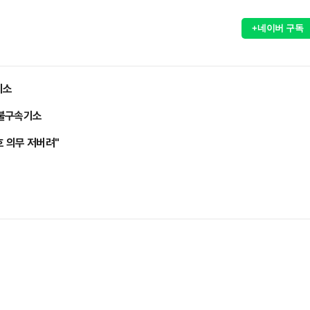
+네이버 구독
기소
 불구속기소
호 의무 저버려"