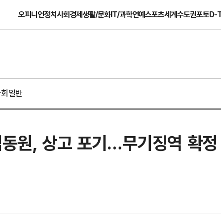
오피니언
정치
사회
경제
생활/문화
IT/과학
연예
스포츠
세계
수도권
포토
D-
사회일반
김동원, 상고 포기…무기징역 확정