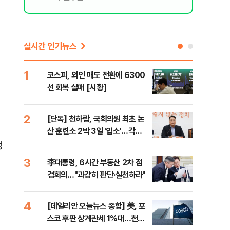
실시간 인기뉴스
1
6
코스피, 외인 매도 전환에 6300
'눈
선 회복 실패 [시황]
시간
2
7
[단독] 천하람, 국회의원 최초 논
'국
산 훈련소 2박 3일 '입소'…각개
에 
전투·야간행군 한다
정
3
8
李대통령, 6시간 부동산 2차 점
[내
검회의…"과감히 판단·실천하라"
나기
4
9
[데일리안 오늘뉴스 종합] 美, 포
"동
스코 후판 상계관세 1%대…천하
내"