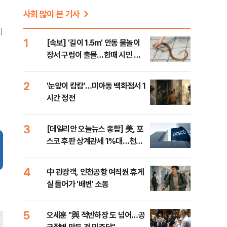
사회 많이 본 기사
지
1
[속보] '길이 1.5m' 안동 물놀이
장서 구렁이 출몰…한때 시민 대
피 소동
2
'눈앞이 캄캄'…미아동 백화점서 1
시간 정전
3
[데일리안 오늘뉴스 종합] 美, 포
스코 후판 상계관세 1%대…천하
람, 의원 최초 논산훈련소 2박3일
'입소'
4
中 관광객, 인천공항 여직원 휴게
실 들어가 '배변' 소동
5
오세훈 "與 적반하장 도 넘어…공