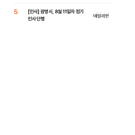
람, 의원 최초 논산훈련소 2박3일
'입소'
5
10
[인사] 광명시, 8월 11일자 정기
SK
인사 단행
당…
지