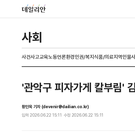
사회
사건사고
교육
노동
언론
환경
인권/복지
식품/의료
지역
인물
'관악구 피자가게 칼부림' 
황인욱 기자 (devenir@dailian.co.kr)
입력 2026.06.22 15:11 수정 2026.06.22 15:11