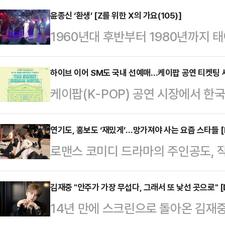
차분하게 결과를 받아들이고 있다. 
윤종신 ‘환생’ [Z를 위한 X의 가요(105)]
1960년대 후반부터 1980년까지 
를 고민했다는 채서안에게선 흔들림 
모토인 기존 세대와 달리 ‘소비’를 
채서안은 SBS 금토드라마 ‘멋진 
경제적 풍요 속에서 자라나면서 개성
하이브 이어 SM도 국내 선예매…케이팝 공연 티켓팅 새 
차세계(허남준 분)의 맞선녀 모태희
케이팝(K-POP) 공연 시장에서 한국
이름처럼 아날로그 시대에 성장해 디
악녀 영혼이 씌어 ‘악질’해진 무명배
내 선예매’가 확산하고 있다. 지난 4월 엔하이픈(ENHYPEN) 서울 공연에서
만큼 수용할 수 있는 문화의 폭도 
이라 불리…
국내 팬클럽 선예매가 먼저 진행되며 
연기도, 홍보도 ‘재밌게’…망가져야 사는 요즘 스타들 [
주역으로 꼽히는데, 이들이 향유했던 
로맨스 코미디 드라마의 주인공도, 작
브 산하 신인 코르티스(CORTIS)
탕으로 Z세대에게 소개합니다. <편집자
로 이목을 끌고 있다. ‘밈’을 기반으
여기에 SM엔터테인먼트도 레드벨벳(Red
여를 하면서, 이를 ‘영리하게’ 활용
김재중 "안주가 가장 무섭다, 그래서 또 낯선 곳으로" [
티드림(NCT DREAM) 공연에 국
14년 만에 스크린으로 돌아온 김재
10%의 시청률을 넘기며 사랑을 받는
연 운영 방식으로 번지는 분위기다