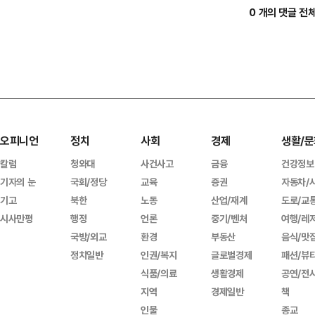
0 개의 댓글 전
오피니언
정치
사회
경제
생활/문
칼럼
청와대
사건사고
금융
건강정보
기자의 눈
국회/정당
교육
증권
자동차/
기고
북한
노동
산업/재계
도로/교
시사만평
행정
언론
중기/벤처
여행/레
국방/외교
환경
부동산
음식/맛
정치일반
인권/복지
글로벌경제
패션/뷰
식품/의료
생활경제
공연/전
지역
경제일반
책
인물
종교