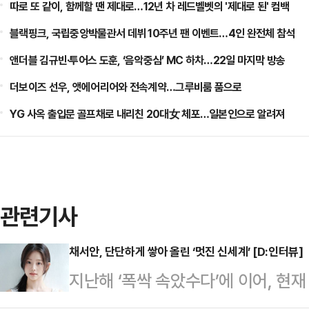
따로 또 같이, 함께할 땐 제대로…12년 차 레드벨벳의 '제대로 된' 컴백
블랙핑크, 국립중앙박물관서 데뷔 10주년 팬 이벤트…4인 완전체 참석
앤더블 김규빈·투어스 도훈, ‘음악중심’ MC 하차…22일 마지막 방송
더보이즈 선우, 앳에어리어와 전속계약…그루비룸 품으로
YG 사옥 출입문 골프채로 내리친 20대女 체포…일본인으로 알려져
관련기사
채서안, 단단하게 쌓아 올린 ‘멋진 신세계’ [D:인터뷰]
지난해 ‘폭싹 속았수다’에 이어, 현재
받으며 ‘기분 좋은’ 시기를 보내고 