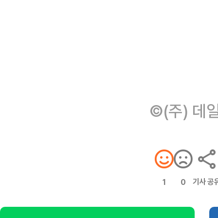
©(주) 데
기사 공
1
0