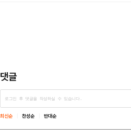
밀었다. 영화 '신사: 악귀의 속삭임'
면서도 ‘웃긴’ 드라마로 온라인상에서
학생 3명이 실종된 뒤, 박수무당 
이 씌어 ‘악질’해진 무명배우 신서리
악귀와 맞서는 이야기를 그린 작품이다. '
는 악질재벌 차세계(허남준 분)의 전
영화계의 독창적인 연출가로 평가받는
가짐…
화이기도 하다.작품은 단순히 악을 
된 어둠과 악한 감정을 들여다보는 
신사가…
댓글
최신순
찬성순
반대순