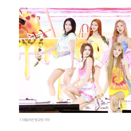
ⓒ데일리안 방규현 기자