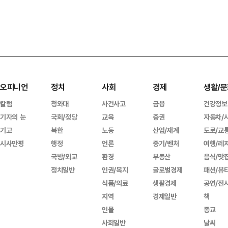
오피니언
정치
사회
경제
생활/문
칼럼
청와대
사건사고
금융
건강정보
기자의 눈
국회/정당
교육
증권
자동차/
기고
북한
노동
산업/재계
도로/교
시사만평
행정
언론
중기/벤처
여행/레
국방/외교
환경
부동산
음식/맛
정치일반
인권/복지
글로벌경제
패션/뷰
식품/의료
생활경제
공연/전
지역
경제일반
책
인물
종교
사회일반
날씨