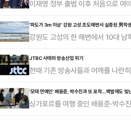
이재명 정부 출범 이후 처음으로 여
신고를 받고 출동한 소방 당국은 심정지
가가 엇갈리고 있다. 장동혁 대표의
에 있는 병원으로 이송했지만 끝내 
기 때문이다. 지지율이 꺾이면 자연
'파도가 3m 이상' 강원 고성 초도해변서 실종된 男학생
경찰은 "어린이 2명이 물놀이 도중 
강원도 고성의 한 해변에서 10대 남
미치고 있는 더불어민주당의 내홍이 
고 가능성이 있다고 보고 조사하고 
간 수색에 나섰으나 아직까지 실종자를
이라는 분석이 나온다.22일 국민의
메라(CCTV) 영상…
고성군 초도해변에서 고등학생 A군(1
JTBC 사태와 방송산업 위기
며 퇴원 시점을 검토하는 것으로 알려
한때 기존 방송사들과 어깨를 나란히
초 해경과 함께 헬기 1대와 장비 10여
는데, 올해 초 쌍특검(통일교·공천헌
JTBC가 위기에 처해 충격을 주고 
내 수색 작업에 나섰다.하지만 기상 
영향을 미쳤다고 전…
JTBC, 콘텐트리중앙, 메가박스중앙
'모태 연예인' 배용준, 박수진과 또 포착…백발에도 빛
6시쯤 종료됐다. 다만 속초 해경은 
싱가포르를 여행 중인 배용준·박수진
난 15일 서울회생법원에 기업회생 절
대에 대한 수색을 이어갔다.A군은 
용준은 세월이 흘러도 변함없는 아우
12일 206억원 규모 유동화 차입금
하려고…
계망서비스(SNS)에는 배용준 박수
사흘 만의 일이다.JTBC의 위기가 