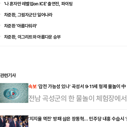
'나 혼자만 레벨업on ICE' 출연진, 파이팅
차준환, 그림자군단 일어나라
차준환 '아름다워라'
차준환, 이그리트와 아름다운 승부
관련기사
속보
'감전 가능성 있나' 곡성서 9·11세 형제 물놀이 
전남 곡성군의 한 물놀이 체험장에서
다.21일 전남 곡성경찰서 등에 따르
놀이 체험장에서 남자 어린이 2명이
'지지율 역전' 방패 삼은 장동혁… 민주당 내홍 수습시 '