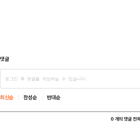
니 어드벤처 크루즈에서 하선하는 
보유했기 때문이다. ‘스카이캐슬’, 
에서 내린 배용준이 무거운 짐을 옮
‘냉장고를 부…
겼다. 특히 배용준은 모자 없이 안
박수진 역시 마스크 너머로 수수한 
사람은 지난 8일 박신혜 최태…
댓글
최신순
찬성순
반대순
0 개의 댓글 전