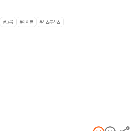
#그룹
#아이돌
#하츠투하츠