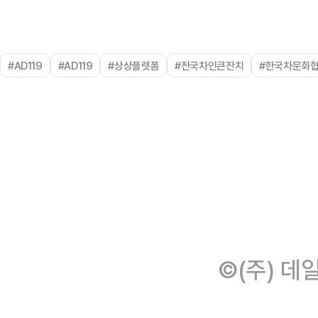
#AD119
#AD119
#상상플랫폼
#전국차인큰잔치
#한국차문화
©(주) 데