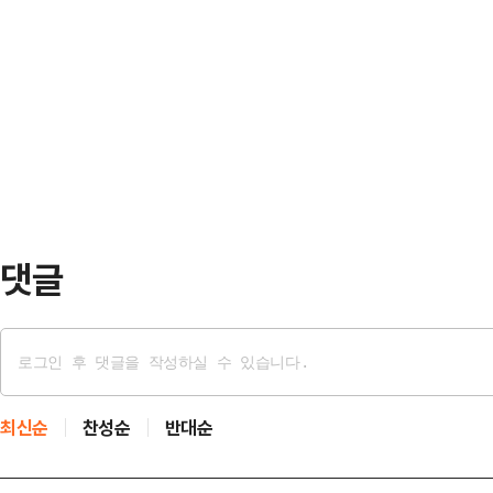
▲서울·인천·경기 5~40㎜ ▲강원
하려고…
놀이 체험장에서 남자 어린이 2명이
남내륙, 충북 5~30㎜ ▲전남내륙
신고를 받고 출동한 소방 당국은 심정지
내륙, 경남서부내륙 5~30㎜이다.아
에 있는 병원으로 이송했지만 끝내 
온은 21~28도를 오르내리…
경찰은 "어린이 2명이 물놀이 도중 
고 가능성이 있다고 보고 조사하고 
메라(CCTV) 영상…
댓글
최신순
찬성순
반대순