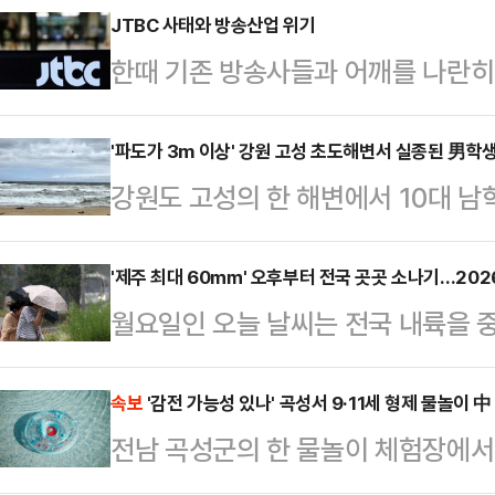
기 때문이다. 지지율이 꺾이면 자연
JTBC 사태와 방송산업 위기
한때 기존 방송사들과 어깨를 나란히
미치고 있는 더불어민주당의 내홍이 
JTBC가 위기에 처해 충격을 주고 
이라는 분석이 나온다.22일 국민의
JTBC, 콘텐트리중앙, 메가박스중앙
'파도가 3m 이상' 강원 고성 초도해변서 실종된 男학생
며 퇴원 시점을 검토하는 것으로 알려
강원도 고성의 한 해변에서 10대 남
난 15일 서울회생법원에 기업회생 절
는데, 올해 초 쌍특검(통일교·공천헌
간 수색에 나섰으나 아직까지 실종자를
12일 206억원 규모 유동화 차입금
영향을 미쳤다고 전…
고성군 초도해변에서 고등학생 A군(1
'제주 최대 60㎜' 오후부터 전국 곳곳 소나기…2026
사흘 만의 일이다.JTBC의 위기가 
월요일인 오늘 날씨는 전국 내륙을 
초 해경과 함께 헬기 1대와 장비 10여
보유했기 때문이다. ‘스카이캐슬’, 
리는 곳이 있겠고, 제주는 최대 6
내 수색 작업에 나섰다.하지만 기상 
‘냉장고를 부…
상청은 이날 "소나기가 내리는 지역
속보
'감전 가능성 있나' 곡성서 9·11세 형제 물놀이 
6시쯤 종료됐다. 다만 속초 해경은 
전남 곡성군의 한 물놀이 체험장에서
러운 곳이 있겠다"고 예보했다.22
대에 대한 수색을 이어갔다.A군은 
다.21일 전남 곡성경찰서 등에 따르