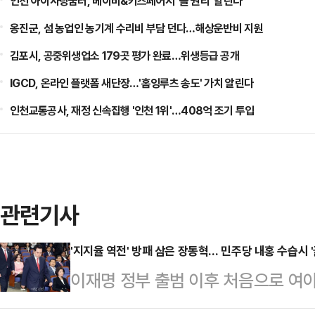
인천 아이사랑꿈터, 베이비&키즈페어서 '놀 권리' 알린다
옹진군, 섬 농업인 농기계 수리비 부담 던다…해상운반비 지원
김포시, 공중위생업소 179곳 평가 완료…위생등급 공개
IGCD, 온라인 플랫폼 새단장…'홈잉루츠 송도' 가치 알린다
인천교통공사, 재정 신속집행 '인천 1위'…408억 조기 투입
관련기사
'지지율 역전' 방패 삼은 장동혁… 민주당 내홍 수습시 '
이재명 정부 출범 이후 처음으로 여
가가 엇갈리고 있다. 장동혁 대표의