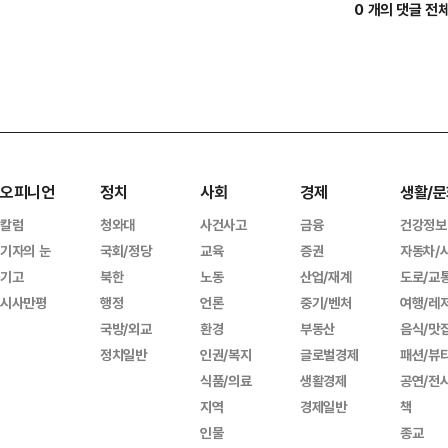
0 개의 댓글 전
오피니언
정치
사회
경제
생활/문
칼럼
청와대
사건사고
금융
건강정보
기자의 눈
국회/정당
교육
증권
자동차/
기고
북한
노동
산업/재계
도로/교
시사만평
행정
언론
중기/벤처
여행/레
국방/외교
환경
부동산
음식/맛
정치일반
인권/복지
글로벌경제
패션/뷰
식품/의료
생활경제
공연/전
지역
경제일반
책
인물
종교