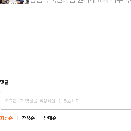
을 보도한 언론이 있다"며 "실제로 
자에 대해 "이재명 대통령 말에 따르
있었는지 법무부…
도 시켜선 안 된다'고 했던 마귀와 
의힘 지지율이 상승한 이유는 이재명 
구축해야 한다고 당부했다.정 원내대
에서 "한 후보자 인선은 단순히 김민
포인트 교체'에 그치면 안 된다"며 
쇄신을 통해 국…
댓글
최신순
찬성순
반대순