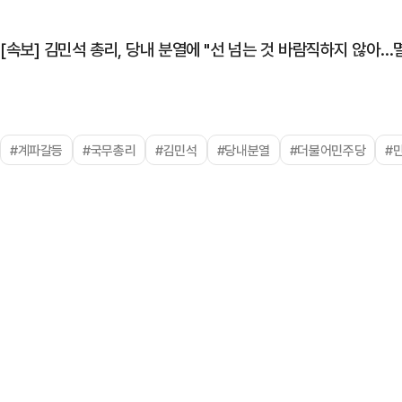
[속보] 김민석 총리, 당내 분열에 "선 넘는 것 바람직하지 않아
#계파갈등
#국무총리
#김민석
#당내분열
#더불어민주당
#