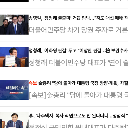
리안 스튜디오를 찾는다. 정치 시사 
(화) 오후 3시 주호영 국민의힘 의
송영길, '정청래 불출마' 거듭 압박…"저도 대선 패배 
더불어민주당 차기 당권 주자로 거론
호영 의원은 판사 출신으로 2004년
있는 정청래 대표를 향해 "저는 (20
6선 고지에 오른 국민의힘 최다선 의
표직을 사임했다"며 재차 불출마를 
정청래, '이화영 판결' 두고 "이상한 판결…檢 보완수사
장을 지냈으며, 거대 여당의 입법 폭
정청래 더불어민주당 대표가 '연어 술
오 '김종배의 시선집중'에 출연해 전
으로서 여당 중심의 편향된 국회 운영
소된 이화영 전 경기도 평화부지사가
표가 어떤 결정을 할지 좀 지켜보고 
거에서는 …
두고 "참 안타깝고 이상한 판결"이라
속보
金총리 "당에 돌아가 대통령 국정 방향·계획, 차질
다"고 말했다.그러면서 그는 2022
[속보]金총리 "당에 돌아가 대통령 국
회에서 열린 최고위원회의에서 "아
회적으로 정 대표의 연임도전 포기를
존중한다고 말했지만 이건 도저히 납
를 맞아가면…
李, '다주택자' 복사 직원으로도 안 된다더니…정점식 
렸다"며 이같이 밝혔다.이어 "교도관
정점식 국민의힘 원내대표가 다주택