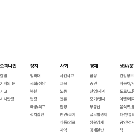
오피니언
정치
사회
경제
생활/문
칼럼
청와대
사건사고
금융
건강정보
기자의 눈
국회/정당
교육
증권
자동차/
기고
북한
노동
산업/재계
도로/교
시사만평
행정
언론
중기/벤처
여행/레
국방/외교
환경
부동산
음식/맛
정치일반
인권/복지
글로벌경제
패션/뷰
식품/의료
생활경제
공연/전
지역
경제일반
책