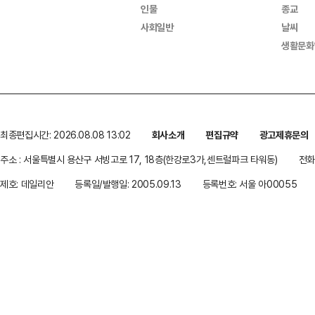
인물
종교
사회일반
날씨
생활문화
최종편집시간: 2026.08.08 13:02
회사소개
편집규약
광고제휴문의
주소 : 서울특별시 용산구 서빙고로 17, 18층(한강로3가,센트럴파크 타워동)
전화 
제호: 데일리안
등록일/발행일: 2005.09.13
등록번호: 서울 아00055