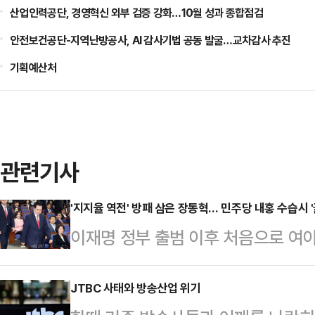
산업인력공단, 경영혁신 외부 검증 강화…10월 성과 종합점검
안전보건공단-지역난방공사, AI 감사기법 공동 발굴…교차감사 추진
기획예산처
관련기사
'지지율 역전' 방패 삼은 장동혁… 민주당 내홍 수습시 '
이재명 정부 출범 이후 처음으로 여
가가 엇갈리고 있다. 장동혁 대표의
기 때문이다. 지지율이 꺾이면 자연
JTBC 사태와 방송산업 위기