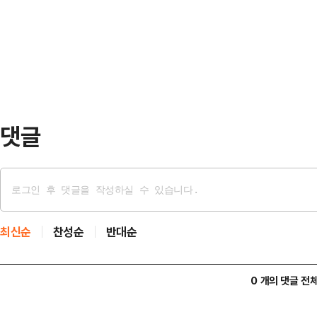
신고를 받고 출동한 소방 당국은 심정지
내륙, 경남서부내륙 5~30㎜이다.아
에 있는 병원으로 이송했지만 끝내 
온은 21~28도를 오르내리…
경찰은 "어린이 2명이 물놀이 도중 
고 가능성이 있다고 보고 조사하고 
메라(CCTV) 영상…
댓글
최신순
찬성순
반대순
0 개의 댓글 전