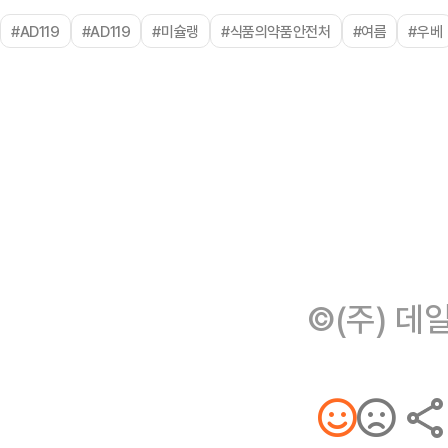
#AD119
#AD119
#미슐랭
#식품의약품안전처
#여름
#우베
©(주) 데