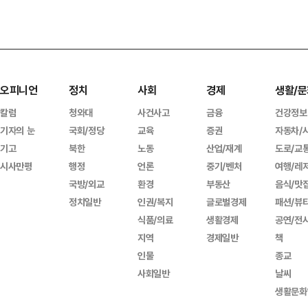
오피니언
정치
사회
경제
생활/문
칼럼
청와대
사건사고
금융
건강정보
기자의 눈
국회/정당
교육
증권
자동차/
기고
북한
노동
산업/재계
도로/교
시사만평
행정
언론
중기/벤처
여행/레
국방/외교
환경
부동산
음식/맛
정치일반
인권/복지
글로벌경제
패션/뷰
식품/의료
생활경제
공연/전
지역
경제일반
책
인물
종교
사회일반
날씨
생활문화