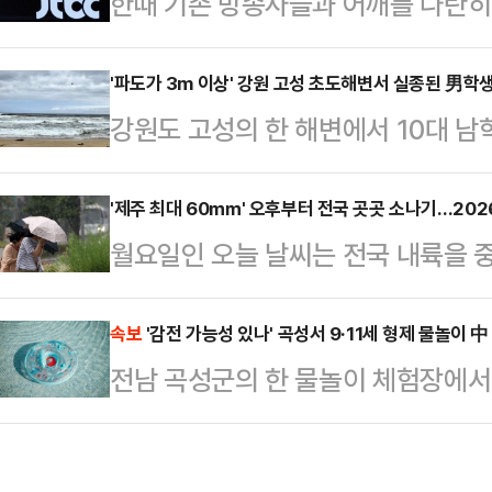
한때 기존 방송사들과 어깨를 나란히
미치고 있는 더불어민주당의 내홍이 
JTBC가 위기에 처해 충격을 주고 
이라는 분석이 나온다.22일 국민의
JTBC, 콘텐트리중앙, 메가박스중앙
'파도가 3m 이상' 강원 고성 초도해변서 실종된 男학생
며 퇴원 시점을 검토하는 것으로 알려
강원도 고성의 한 해변에서 10대 남
난 15일 서울회생법원에 기업회생 절
는데, 올해 초 쌍특검(통일교·공천헌
간 수색에 나섰으나 아직까지 실종자를
12일 206억원 규모 유동화 차입금
영향을 미쳤다고 전…
고성군 초도해변에서 고등학생 A군(1
'제주 최대 60㎜' 오후부터 전국 곳곳 소나기…2026
사흘 만의 일이다.JTBC의 위기가 
월요일인 오늘 날씨는 전국 내륙을 
초 해경과 함께 헬기 1대와 장비 10여
보유했기 때문이다. ‘스카이캐슬’, 
리는 곳이 있겠고, 제주는 최대 6
내 수색 작업에 나섰다.하지만 기상 
‘냉장고를 부…
상청은 이날 "소나기가 내리는 지역
속보
'감전 가능성 있나' 곡성서 9·11세 형제 물놀이 
6시쯤 종료됐다. 다만 속초 해경은 
전남 곡성군의 한 물놀이 체험장에서
러운 곳이 있겠다"고 예보했다.22
대에 대한 수색을 이어갔다.A군은 
다.21일 전남 곡성경찰서 등에 따르
▲서울·인천·경기 5~40㎜ ▲강원
하려고…
놀이 체험장에서 남자 어린이 2명이
남내륙, 충북 5~30㎜ ▲전남내륙