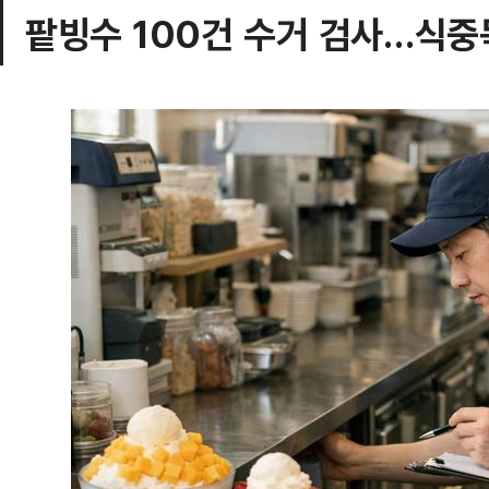
팥빙수 100건 수거 검사…식중