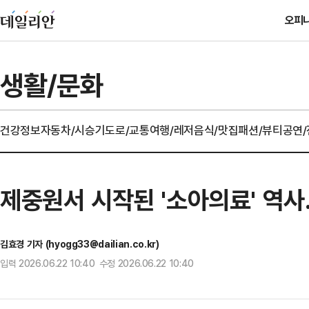
오피
생활/문화
건강정보
자동차/시승기
도로/교통
여행/레저
음식/맛집
패션/뷰티
공연
제중원서 시작된 '소아의료' 역
김효경 기자 (hyogg33@dailian.co.kr)
입력 2026.06.22 10:40 수정 2026.06.22 10:40