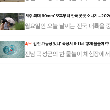
간 수색에 나섰으나 아직까지 실종자를
12일 206억원 규모 유동화 차입금
영향을 미쳤다고 전…
고성군 초도해변에서 고등학생 A군(1
'제주 최대 60㎜' 오후부터 전국 곳곳 소나기…2026
사흘 만의 일이다.JTBC의 위기가 
월요일인 오늘 날씨는 전국 내륙을 
초 해경과 함께 헬기 1대와 장비 10여
보유했기 때문이다. ‘스카이캐슬’, 
리는 곳이 있겠고, 제주는 최대 6
내 수색 작업에 나섰다.하지만 기상 
‘냉장고를 부…
상청은 이날 "소나기가 내리는 지역
속보
'감전 가능성 있나' 곡성서 9·11세 형제 물놀이 
6시쯤 종료됐다. 다만 속초 해경은 
전남 곡성군의 한 물놀이 체험장에서
러운 곳이 있겠다"고 예보했다.22
대에 대한 수색을 이어갔다.A군은 
다.21일 전남 곡성경찰서 등에 따르
▲서울·인천·경기 5~40㎜ ▲강원
하려고…
놀이 체험장에서 남자 어린이 2명이
남내륙, 충북 5~30㎜ ▲전남내륙
신고를 받고 출동한 소방 당국은 심정지
내륙, 경남서부내륙 5~30㎜이다.아
에 있는 병원으로 이송했지만 끝내 
온은 21~28도를 오르내리…
경찰은 "어린이 2명이 물놀이 도중 