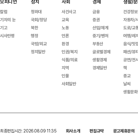
오피니언
정치
사회
경제
생활/문
칼럼
청와대
사건사고
금융
건강정보
기자의 눈
국회/정당
교육
증권
자동차/
기고
북한
노동
산업/재계
도로/교
시사만평
행정
언론
중기/벤처
여행/레
국방/외교
환경
부동산
음식/맛
정치일반
인권/복지
글로벌경제
패션/뷰
식품/의료
생활경제
공연/전
지역
경제일반
책
인물
종교
사회일반
날씨
생활문화
최종편집시간: 2026.08.09 11:35
회사소개
편집규약
광고제휴문의