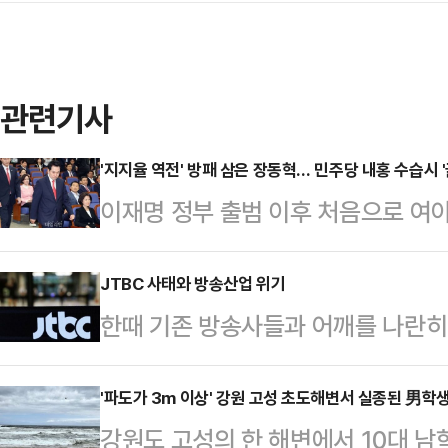
관련기사
'지지율 역전' 방패 삼은 장동혁… 민주당 내홍 수습시 '
이재명 정부 출범 이후 처음으로 여
가가 엇갈리고 있다. 장동혁 대표의
기 때문이다. 지지율이 꺾이면 자연
JTBC 사태와 방송산업 위기
한때 기존 방송사들과 어깨를 나란히
미치고 있는 더불어민주당의 내홍이 
JTBC가 위기에 처해 충격을 주고 
이라는 분석이 나온다.22일 국민의
JTBC, 콘텐트리중앙, 메가박스중앙
'파도가 3m 이상' 강원 고성 초도해변서 실종된 男학생
며 퇴원 시점을 검토하는 것으로 알려
강원도 고성의 한 해변에서 10대 남
난 15일 서울회생법원에 기업회생 절
는데, 올해 초 쌍특검(통일교·공천헌