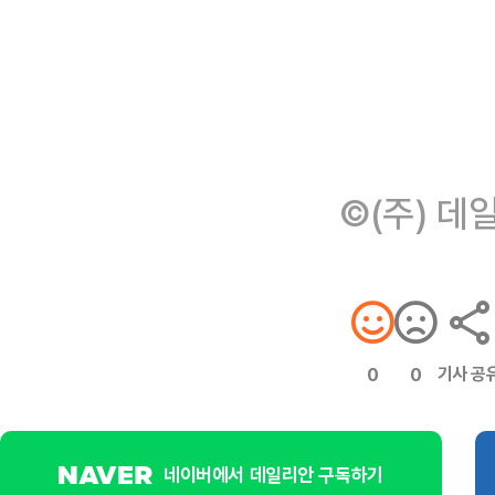
©(주) 데
기사 공
0
0
네이버에서 데일리안 구독하기