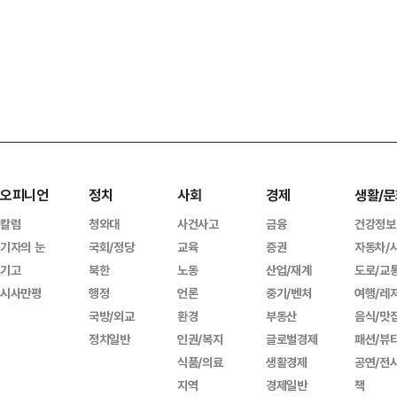
오피니언
정치
사회
경제
생활/문
칼럼
청와대
사건사고
금융
건강정보
기자의 눈
국회/정당
교육
증권
자동차/
기고
북한
노동
산업/재계
도로/교
시사만평
행정
언론
중기/벤처
여행/레
국방/외교
환경
부동산
음식/맛
정치일반
인권/복지
글로벌경제
패션/뷰
식품/의료
생활경제
공연/전
지역
경제일반
책