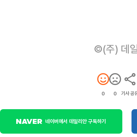
©(주) 데
기사 공
0
0
네이버에서 데일리안 구독하기