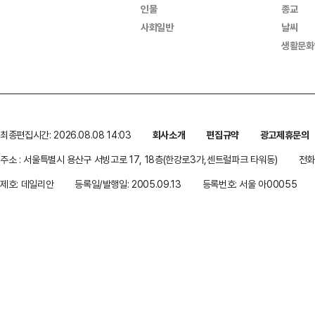
인물
종교
사회일반
날씨
생활문화
최종편집시간: 2026.08.08 14:03
회사소개
편집규약
광고제휴문의
주소 : 서울특별시 용산구 서빙고로 17, 18층(한강로3가,센트럴파크 타워동)
전화 
제호: 데일리안
등록일/발행일: 2005.09.13
등록번호: 서울 아00055