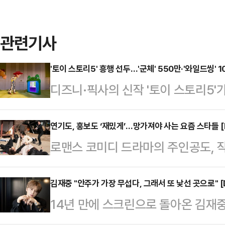
관련기사
'토이 스토리5' 흥행 선두…'군체' 550만·'와일드씽' 
디즈니·픽사의 신작 '토이 스토리5'
다.22일 영화진흥위원회 영화관입장
5'는 19일부터 21일까지 3일간 7
연기도, 홍보도 ‘재밌게’…망가져야 사는 요즘 스타들 [
로맨스 코미디 드라마의 주인공도, 작
를 차지했다. 누적 관객 수는 87만 
로 이목을 끌고 있다. ‘밈’을 기반으
든 '군체'다. '군체'는 주말 동안 18
여를 하면서, 이를 ‘영리하게’ 활용
김재중 "안주가 가장 무섭다, 그래서 또 낯선 곳으로" [
만 7525명을 기록했다. 신작 공세
14년 만에 스크린으로 돌아온 김재
10%의 시청률을 넘기며 사랑을 받는
며 장기 흥행을 이어가고 있다.'와일드
밀었다. 영화 '신사: 악귀의 속삭임'