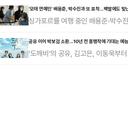
면서도 ‘웃긴’ 드라마로 온라인상에서
학생 3명이 실종된 뒤, 박수무당 
'모태 연예인' 배용준, 박수진과 또 포착…백발에도 빛
이 씌어 ‘악질’해진 무명배우 신서리
싱가포르를 여행 중인 배용준·박수진
악귀와 맞서는 이야기를 그린 작품이다. '
는 악질재벌 차세계(허남준 분)의 전
용준은 세월이 흘러도 변함없는 아우
영화계의 독창적인 연출가로 평가받는
가짐…
계망서비스(SNS)에는 배용준 박수
공유 이어 박보검 소환…10년 전 흥행작에 기대는 예능가
화이기도 하다.작품은 단순히 악을 
‘도깨비’의 공유, 김고은, 이동욱부터
니 어드벤처 크루즈에서 하선하는 
된 어둠과 악한 감정을 들여다보는 
지. 10년 전 인기 드라마의 주인공
에서 내린 배용준이 무거운 짐을 옮
신사가…
드라마 팬을 넘어, 예능 시청자까지 
겼다. 특히 배용준은 모자 없이 안
관심이다.2016년 방송돼 최고 시청률
박수진 역시 마스크 너머로 수수한 
비’의 배우들은 드라마의 주요 촬영지
사람은 지난 8일 박신혜 최태…
송되는 10주년 특집 예능 ‘함께여서 
깨비 10주년 여행’)을 통해 공유, 