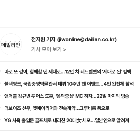
전지원 기자 (jiwonline@dailian.co.kr)
기사 모아 보기 >
따로 또 같이, 함께할 땐 제대로…12년 차 레드벨벳의 '제대로 된' 컴백
블랙핑크, 국립중앙박물관서 데뷔 10주년 팬 이벤트…4인 완전체 참석
앤더블 김규빈·투어스 도훈, ‘음악중심’ MC 하차…22일 마지막 방송
더보이즈 선우, 앳에어리어와 전속계약…그루비룸 품으로
YG 사옥 출입문 골프채로 내리친 20대女 체포…일본인으로 알려져