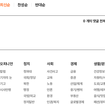
최신순
찬성순
반대순
0 개의 댓글 전
오피니언
정치
사회
경제
생활/문
칼럼
청와대
사건사고
금융
건강정보
기자의 눈
국회/정당
교육
증권
자동차/
기고
북한
노동
산업/재계
도로/교
시사만평
행정
언론
중기/벤처
여행/레
국방/외교
환경
부동산
음식/맛
정치일반
인권/복지
글로벌경제
패션/뷰