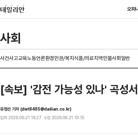
오피
사회
사건사고
교육
노동
언론
환경
인권/복지
식품/의료
지역
인물
사회일반
[속보] '감전 가능성 있나' 곡성
유정선 기자 (dwt8485@dailian.co.kr)
입력 2026.06.21 18:27 수정 2026.06.21 19:15