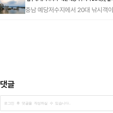
다.20일 뉴시스와 서귀포해양경찰서 
족 여행으로 태국을 방문한 것으로 
충남 예당저수지에서 20대 낚시객이
귀포시 보목동 해안가에서 A(60대·
이 해변을 찾은 그는 아이와 함께 수
서에 따르면 전날 오후 10시30분께
고가 접수됐다.A씨는 심정지 상태로
을 당한 것으로 …
서 "함께 낚시한 4명 중 1명이 물
다.해경 관계자는 “소방이 먼저 대
고 접수 37분 만인 이날 오후 11시
“정확한 사고 경위와 신원 등은 현재
발견하고 병원으로 옮겼으나, 끝내 숨
진 것으로 알고 있다"며 "정확한 사
저수지에서는 지난 2월에도 20대 
다.한편…
댓글