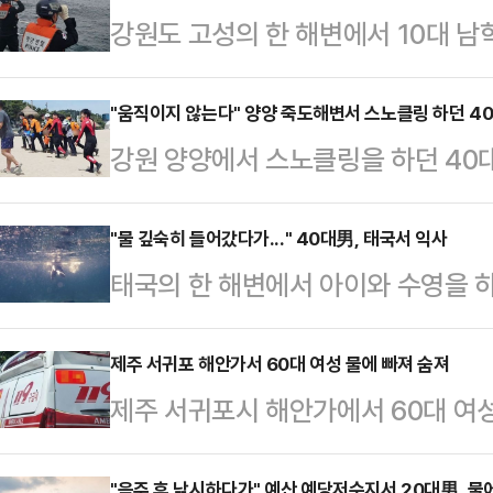
강원도 고성의 한 해변에서 10대 남
전 9시40분쯤 고성군 초도해변에서
파도에 휩쓸렸다. 소방 당국은 속초해경
"움직이지 않는다" 양양 죽도해변서 스노클링 하던 4
강원 양양에서 스노클링을 하던 40
조대 30명 등을 주변 해역에 보내 
끝내 숨졌다.17일 오전 11시42분
찾지 못했다.실종된 학생은 사고 당
서 스노클링하던 40대 남성 A씨가
"물 깊숙히 들어갔다가..." 40대男, 태국서 익사
전해졌다.호우 특보가 전날 모두 
태국의 한 해변에서 아이와 수영을 
소방은 A씨를 구조해 심폐소생술 등
경보가 여전히 발효 중이다.한편 동
운 사고가 발생했다.22일(현지시간)
망했다.A씨는 해변 가까운 곳에서 스
동해안에서는 3…
시쯤 "사람이 물에 빠졌다"는 신고가
제주 서귀포 해안가서 60대 여성 물에 빠져 숨져
해경은 신고자와 목격자 등을 상대로
제주 서귀포시 해안가에서 60대 여
48세 한국인 이모씨라고 밝혔다. 
갑작스러운 폭염으로 계곡이나 바다를
다. 해경은 정확한 사고 경위와 신원
긴급 이송했으나, 안타깝게도 도착 
경기 연천군 연천읍…
"음주 후 낚시하다가" 예산 예당저수지서 20대男, 물