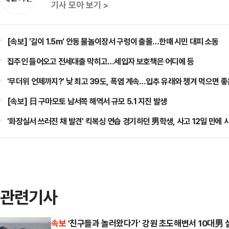
기사 모아 보기 >
[속보] '길이 1.5m' 안동 물놀이장서 구렁이 출몰…한때 시민 대피 소동
집주인 들어오고 전세대출 막히고…세입자 보호책은 어디에 등
'무더위 언제까지?' 낮 최고 39도, 폭염 계속…입추 유래와 챙겨 먹으면 좋
[속보] 日 구마모토 남서쪽 해역서 규모 5.1 지진 발생
'화장실서 쓰러진 채 발견' 킥복싱 연습 경기하던 男학생, 사고 12일 만에 
관련기사
속보
'친구들과 놀러왔다가' 강원 초도해변서 10대男 