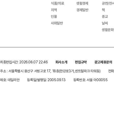
식품/의료
생활경제
공연/전
지역
경제일반
책
인물
종교
사회일반
날씨
생활문화
최종편집시간: 2026.08.07 22:46
회사소개
편집규약
광고제휴문의
주소 : 서울특별시 용산구 서빙고로 17, 18층(한강로3가,센트럴파크 타워동)
전화 
제호: 데일리안
등록일/발행일: 2005.09.13
등록번호: 서울 아00055