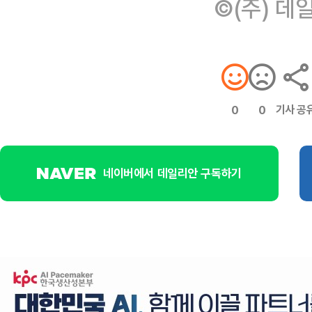
©(주) 데
기사 공
0
0
네이버에서 데일리안 구독하기