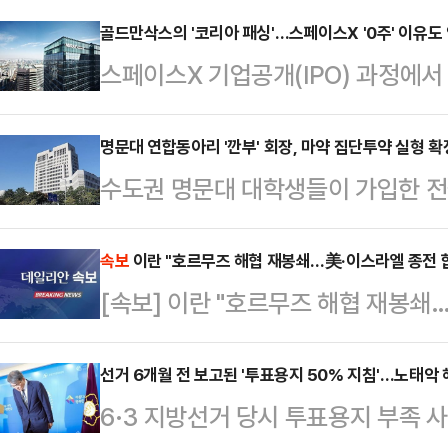
골드만삭스의 '코리아 패싱'…스페이스X '0주' 이유도 안
스페이스X 기업공개(IPO) 과정에서
이뤄지지 않은 '0주 사태'를 둘러싼
이 스페이스X IPO 최종 배정 물량
명문대 연합동아리 '깐부' 회장, 마약 집단투약 실형 확
수도권 명문대 대학생들이 가입한 전국
운데 주관사인 골드만삭스의 압도적 
로 있으며 마약을 구매·투약한 혐의
업계에 따르면 글로벌 IPO 배정 구
다.20일 법조계에 따르면 대법원 2
속보
이란 "호르무즈 해협 재봉쇄…美·이스라엘 종전 
다. 미래에셋의 경우 스페이스X IP
[속보] 이란 "호르무즈 해협 재봉쇄
리에 관한 법률 위반(향정) 등 혐의
배정 권한은 해외 대표주관사인 골드
개월을 선고한 원심을 확정했다.염씨
에게 일정 …
선거 6개월 전 보고된 '투표용지 50% 지침'…노태악 
개 대학 학생이 포함된 수백 명 규모
6·3 지방선거 당시 투표용지 부족 
로 활동하면서 마약을 집단 투약하고