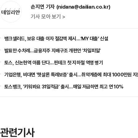
손지연 기자 (nidana@dailian.co.kr)
기사 모아 보기 >
뱅크샐러드, 보유 대출 이자 절감액 제시…‘MY 대출’ 신설
발표만 수차례…금융지주 지배구조 개편안 '차일피일'
토스, 신논현역 이름 단다…핀테크 첫 지하철 역명 병기
기업은행, 비대면 '햇살론 특례보증' 출시…취약계층에 최대 1000만원 지
토스뱅크, '키워봐요 31일적금' 출시…매일 저금하면 최고 연 10%
관련기사