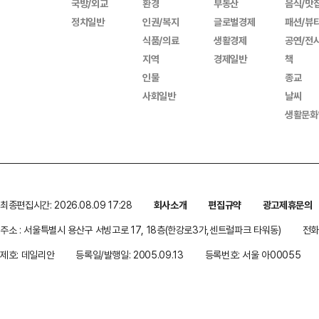
국방/외교
환경
부동산
음식/맛
정치일반
인권/복지
글로벌경제
패션/뷰
식품/의료
생활경제
공연/전
지역
경제일반
책
인물
종교
사회일반
날씨
생활문화
최종편집시간: 2026.08.09 17:28
회사소개
편집규약
광고제휴문의
주소 : 서울특별시 용산구 서빙고로 17, 18층(한강로3가,센트럴파크 타워동)
전화 
제호: 데일리안
등록일/발행일: 2005.09.13
등록번호: 서울 아00055