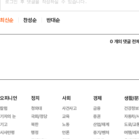
최신순
찬성순
반대순
0 개의 댓글 전
오피니언
정치
사회
경제
생활/문
칼럼
청와대
사건사고
금융
건강정보
기자의 눈
국회/정당
교육
증권
자동차/
기고
북한
노동
산업/재계
도로/교
시사만평
행정
언론
중기/벤처
여행/레