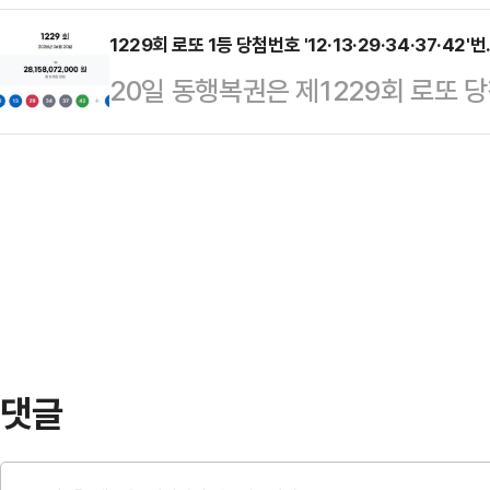
지침'이 선거 6개월 전 노태악 전
동아리에서…
으로 나타났다. 노 전 위원장은 당
1229회 로또 1등 당첨번호 '12·13·29·34·37·42
20일 동행복권은 제1229회 로또 당첨번
취지로 진상규명위원회에 답변했지만,
고 밝혔다. 보너스 번호는 16번이다
포함됐던 사실을 확인하고 입장을 정
8명으로, 각각 35억2975만원씩 
민의힘 의원이 중앙선거관리위원회로
치한 2등은 89명으로 5273만원씩
투표용지 제작·배포 관련 의사결정 및
2925명으로 1인당 당첨금은 160
관위는 지방선거 투표용…
만2290명으로 고정 당첨금 5만원을
258만3834명에게는 고정 당첨금 
댓글