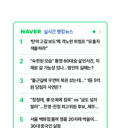
실시간 랭킹뉴스
1
6
‘탄약 고갈 보도’에 격노한 트럼프 “유출자
李, '2
색출하라”
'청년 지
2
7
"숙련된 모습" 통영 60대女 살인사건, 미
美 해상봉
제로 갈 가능성 있나…범인의 실체는?
그섬 1주
3
8
"출근길에 우연히 복권 샀는데…" 1등 5억
신동엽의 
원 당첨자 사연은?
‘대중적 편
4
9
"정청래, 李 모욕에 침묵" vs "금도 넘지
최악의 
말라"…친명-친청 최고위원 후보, 제주서
낮 최고 
격돌
5
10
서울 백화점 돌며 명품 20차례 싹쓸이…
"우리가 
30대 중국인 실형
다" 허지