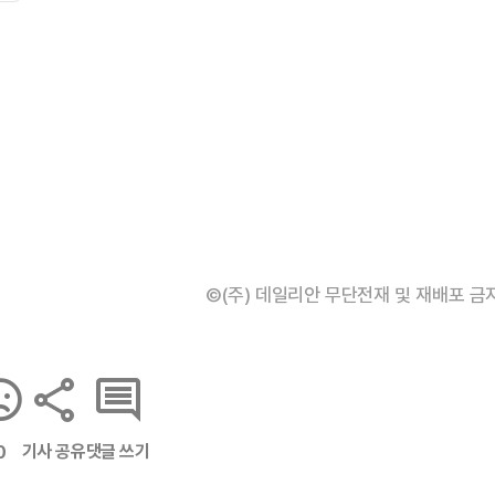
©(주) 데일리안 무단전재 및 재배포 금
기사 공유
댓글 쓰기
0