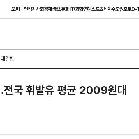
오피니언
정치
사회
경제
생활/문화
IT/과학
연예
스포츠
세계
수도권
포토
D-
경제일반
…전국 휘발유 평균 2009원대