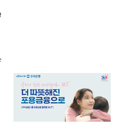
당
는
최