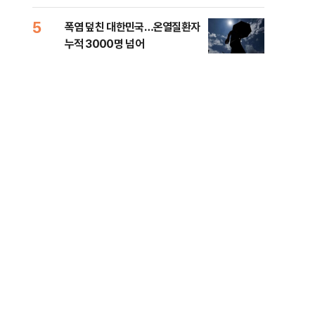
5
10
폭염 덮친 대한민국…온열질환자
고수
누적 3000명 넘어
27
공