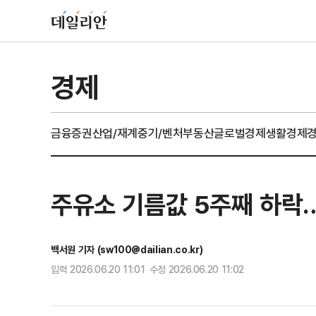
경제
금융
증권
산업/재계
중기/벤처
부동산
글로벌경제
생활경제
주유소 기름값 5주째 하락
백서원 기자 (sw100@dailian.co.kr)
입력 2026.06.20 11:01 수정 2026.06.20 11:02