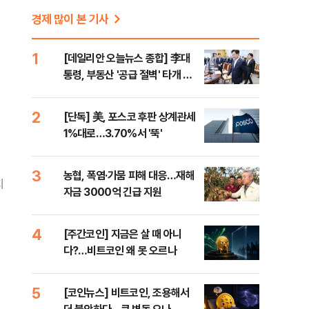
경제 많이 본 기사
1
[데일리안 오늘뉴스 종합] 李대
통령, 부동산 '공급 절벽' 타개 총
력전, 국민의힘, '청년 지지' 사수
위해 李 견제 사활 등
2
[단독] 美, 포스코 후판 상계관세
1%대로…3.70%서 '뚝'
3
농협, 폭염·가뭄 피해 대응…재해
지
자금 3000억 긴급 지원
4
[주간코인] 지금은 살 때 아니
다?…비트코인 왜 못 오르나
5
[코인뉴스] 비트코인, 조용해서