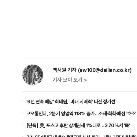
백서원 기자 (sw100@dailian.co.kr)
기사 모아 보기 >
'9년 연속 배당' 최태원, '미래 지배력' 다진 정기선
코오롱인더, 2분기 영업익 118% 증가…소재·화학·패션 '호조'
[단독] 美, 포스코 후판 상계관세 1%대로…3.70%서 '뚝'