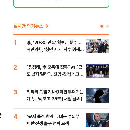
실시간 인기뉴스
1
6
李, '20·30 민심' 확보에 분주…
美 
국민의힘, '청년 지지' 사수 위해
질…
李 견제 사활
2
7
"정청래, 李 모욕에 침묵" vs "금
서울
도 넘지 말라"…친명-친청 최고위
쓸이
원 후보, 제주서 격돌
3
8
최악의 폭염 지나갔지만 무더위는
李, 
계속…낮 최고 35도 [내일 날씨]
타?
라"
낮
4
9
"군사 옵션 한계"…미군 수뇌부,
경찰
이란 전쟁 출구 전략 모색
수사