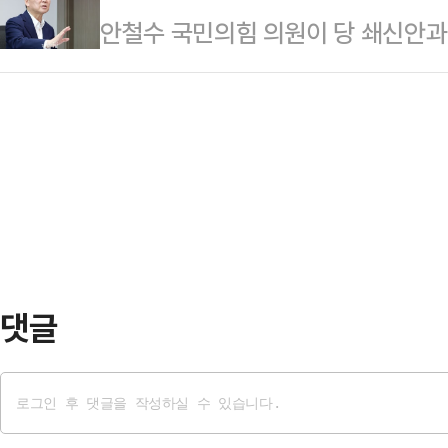
안철수 국민의힘 의원이 당 쇄신안과
령과 정청래 더불어민주당 대표) 갈등'
공료와 숙박비 역시 국가 예산으로 
만드는 데 힘이 부친다면, 그때는 미
표용지 부족 사태 등에 대해서도 허
총 9053만원의 예산이 투입…
다. 이른바 선관위 국정조사가 끝나
날 청와대 춘추관에서 개최한 유럽·주
는데, 사실상 8월 초를 거취 결단 
근 '당청 갈등설'이 지속적으로 제기
원은 19일 페이스북을 통해 "선관위
에…
와 국민 목소리에 기반한 당 쇄신안을
픽공원 참정권 집회를 계기로 선관위
이 가장 먼저 …
댓글