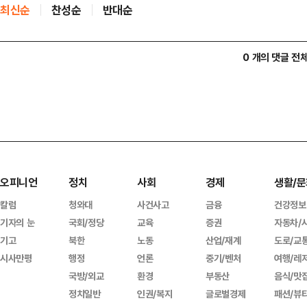
최신순
찬성순
반대순
0 개의 댓글 전
오피니언
정치
사회
경제
생활/문
칼럼
청와대
사건사고
금융
건강정보
기자의 눈
국회/정당
교육
증권
자동차/
기고
북한
노동
산업/재계
도로/교
시사만평
행정
언론
중기/벤처
여행/레
국방/외교
환경
부동산
음식/맛
정치일반
인권/복지
글로벌경제
패션/뷰