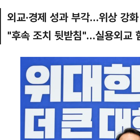
외교·경제 성과 부각…위상 강화
"후속 조치 뒷받침"…실용외교 