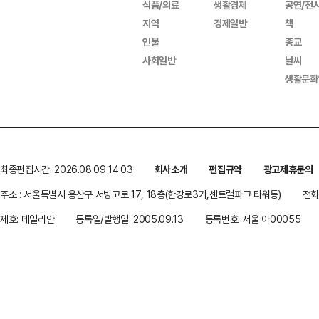
식품/의료
생활경제
공연/전
지역
경제일반
책
인물
종교
사회일반
날씨
생활문화
최종편집시간: 2026.08.09 14:03
회사소개
편집규약
광고제휴문의
주소 : 서울특별시 용산구 서빙고로 17, 18층(한강로3가,센트럴파크 타워동)
전화 
제호: 데일리안
등록일/발행일: 2005.09.13
등록번호: 서울 아00055