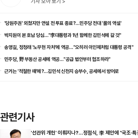
기사 모아 보기 >
'당원주권' 외쳤지만 연설 전 투표 종료?…민주당 전대 '룰의 역설'
박지원이 본 호남 당심…"李대통령과 1년 함께한 김민석에 갈 것"
송영길, 정청래 '노무현 자처'에 역공…"오히려 이인제처럼 대통령 공격"
민주당, 野 부동산 공세에 역공…"공급 법안부터 협조하라"
근거는 '적절한 때'에?…김민석 신천지 승부수, 공세에서 방어로
관련기사
'선관위 개헌' 이뤄지나?…정점식, 李 제안에 "국조·특