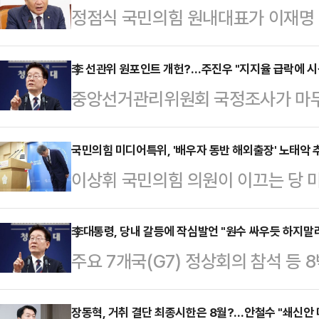
정점식 국민의힘 원내대표가 이재명
트 개헌' 제안에 "국정조사특위의 의
안을 마련하는 것이 합당하다"고 밝
李 선관위 원포인트 개헌?…주진우 "지지율 급락에 시
중앙선거관리위원회 국정조사가 마무
위 사태가 개헌으로 이어질 수 있을지
'원포인트 개헌'을 꺼내 들었다. 주
북을 통해 "이 대통령이 오늘 선관위
국민 시선을 돌리려는 것일 뿐"이라
국민의힘 미디어특위, '배우자 동반 해외출장' 노태악 
트 개헌 추진을 언급했다"며 이같이 
이상휘 국민의힘 의원이 이끄는 당
통해 "이 대통령의 선관위 개헌이 
대 브리핑을 통해 투표용지 부족 사태
태악 전 중앙선거관리위원장과 성명
다"며 이같이 적었다.앞서 이 대통령
당하다"며 "여야 간…
혐의로 검경 합동수사본부에 추가 고
李대통령, 당내 갈등에 작심발언 "원수 싸우듯 하지말라
용지 부족 사태가 불거진 선관위에 대
주요 7개국(G7) 정상회의 참석 등 
통해 이같이 밝히며 "노 전 위원장은
견 일치가 된다면 선거관리위원회에 
아온 이재명 대통령이 19일 순방 성
우자를 해외출장에 동행시키고 항공료
을까"라고 언급한 …
통령과 만나 나눴던 이야기 등을 공개
장동혁, 거취 결단 최종시한은 8월?…안철수 "쇄신안
예산으로 지출한 혐의를 받고 있다"