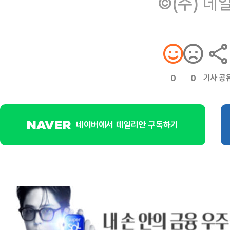
©(주) 데
기사 공
0
0
네이버에서 데일리안 구독하기