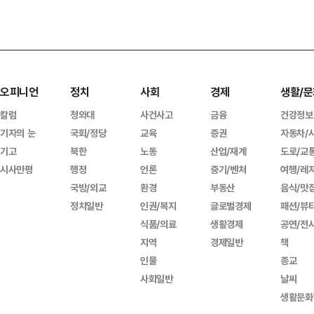
오피니언
정치
사회
경제
생활/문
칼럼
청와대
사건사고
금융
건강정보
기자의 눈
국회/정당
교육
증권
자동차/
기고
북한
노동
산업/재계
도로/교
시사만평
행정
언론
중기/벤처
여행/레
국방/외교
환경
부동산
음식/맛
정치일반
인권/복지
글로벌경제
패션/뷰
식품/의료
생활경제
공연/전
지역
경제일반
책
인물
종교
사회일반
날씨
생활문화