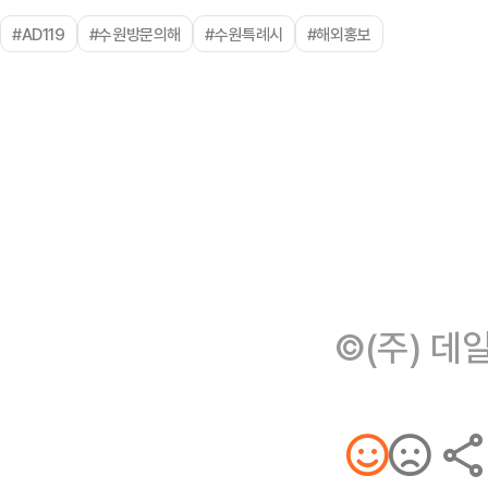
#AD119
#수원방문의해
#수원특례시
#해외홍보
©(주) 데