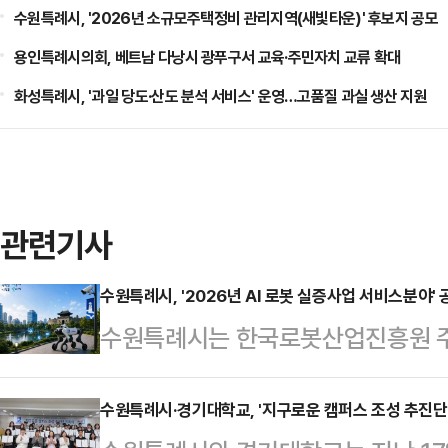
수원특례시, '2026년 소규모주택정비 관리지역(새빛타운)' 후보지 공모
용인특례시의회, 베트남 다낭시 광푸구서 교육·주민자치 교류 확대
화성특례시, '과일 당도·산도 분석 서비스' 운영…고품질 과실 생산 지원
관련기사
수원특례시, '2026년 AI 로봇 실증사업 서비스분야' 
수원특례시는 한국로봇산업진흥원 주관 
업(서비스 분야)' 공모에 선정돼 국비
㈜이지에이아이, ㈜이롭로보틱스와 
수원특례시·경기대학교, '지구로운 캠퍼스 조성 추진단