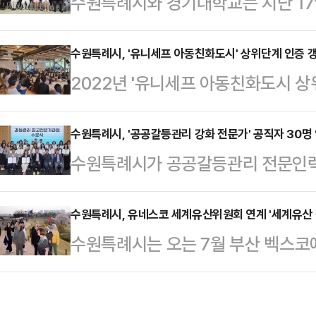
수원특례시와 경기대학교는 지난 17
조성을 위한 에이아이(AI) 자율순찰
퍼스 조성 추진단' 위촉식을 열고, 
원공원에 에이아이(AI) 자율순찰로봇
다고 18일 밝혔다.위촉식은 위촉장 
수원특례시, '유니세프 아동친화도시' 상위단계 인증 
완하고, 시민이 안심할 수 있는 공
2022년 '유니세프 아동친화도시 상
소개, 참석자 소통의 시간 등으로 
2억 원으로 국비 1억 원, 시비 200
에서 아홉 번째, 경기도에서는 최초로
육국장, 장순웅 창의공과대학장, 추
다.시…
다.2017년 9월, 유니세프 한국위
수원특례시, '공공갈등관리 강화 전문가' 공직자 30명
조성 추진단은 청년들의 자발적인 참
수원특례시가 공공갈등관리 전문인력 
원시는 2022년 5월 '유니세프 아동
화를 확산하는 역할을 한다. 탄소중립
RISE) 사업단' 산하 분쟁해결연구
다.아동친화도시는 18세 미만 모든 
경교육, 아이디어 …
정'을 운영하고, 공직자 수료생 30
수원특례시, 유네스코 세계유산위원회 연계 '세계유산 
시, 어린이와 청소년이 살기 좋은 
수원특례시는 오는 7월 부산 벡스코
서 수료식을 열고, 교육생 30명에
엔아동권리협약의 기본 정신을 실천
위원회'와 연계해 '세계유산 전문가 
을 수여했다.갈등관리 최고전문가과
다.인증 이후 유니세…
다.수원화성의 가치와 보존·활용 사례
양한 갈등에 대한 이해도를 높이고,