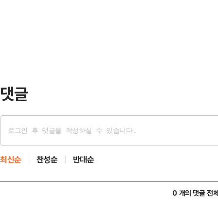
해'를 맞아 수원의 매력을 국내외에 
양성하는 과정이다.교육생들은 △갈
세계유산 청년 전문가 투어', '세계유
정 기법 △국내외 갈등 사례 연구·
램으로 진행된다.해외 세계유산 청년 
사전 행사인 '세계유산 청년전문가 
계자…
댓글
최신순
찬성순
반대순
0 개의 댓글 전