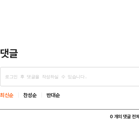
다 자신들이 가장 잘해온 문법을 현재
함께 국내…
다는 점을 보여준다.18일 SM엔터테
번째 미니앨범 ‘II’를 발매하고 타이틀곡
댓글
최신순
찬성순
반대순
0 개의 댓글 전