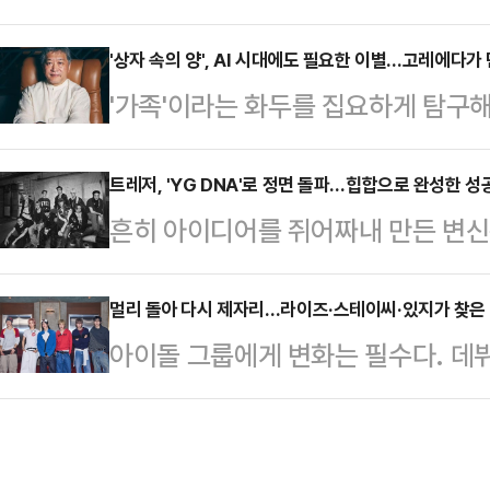
스트리밍, 유튜브 조회수, 애플뮤직
성과를 설명하는 익숙한 지표가 됐다
'상자 속의 양', AI 시대에도 필요한 이별…고레에다가 
'가족'이라는 화두를 집요하게 탐구
지며 케이팝은 더 이상 일부 팬덤만의
기술 발전의 그늘과 인간의 이기심을 
서 당당히 자리 잡고 있다. 그런데
를 대신해 한 가정에 입양된 7세 
트레저, 'YG DNA'로 정면 돌파…힙합으로 완성한 성공적
는 성적표가 점점 한국에서 멀어지고 
흔히 아이디어를 쥐어짜내 만든 변신
야기다. 작품은 가족이 되어가는 과
르면 지난 1일 중국 텐센트뮤직, 일
자각하고 본능을 깨운 변화는 판을 흔
질 수 있는 존재의 불안을 담아낸다. '어
트인 ‘글로벌 케…
YG를 꿈꾸며 그려왔던 스타일을 6
멀리 돌아 다시 제자리…라이즈·스테이씨·있지가 찾은 자
통해 가족의 의미를 다양한 방식으로
아이돌 그룹에게 변화는 필수다. 데뷔
증거다. 지난 1일 발매한 네 번째 미니
서 AI와 휴머노이드라는 동시대적 소
일정한 궤도에 오른 뒤에는 새로운 
화가 옳았음을 보여준 결정적 분기점이 
여다…
야 한다. 문제는 그 변화가 팀의 고
지리스닝과 에너제틱한 팝 사운드로
라이즈(RIIZE), 스테이씨(STAYC
힙합을 전면에 내세웠다. 결과는 대