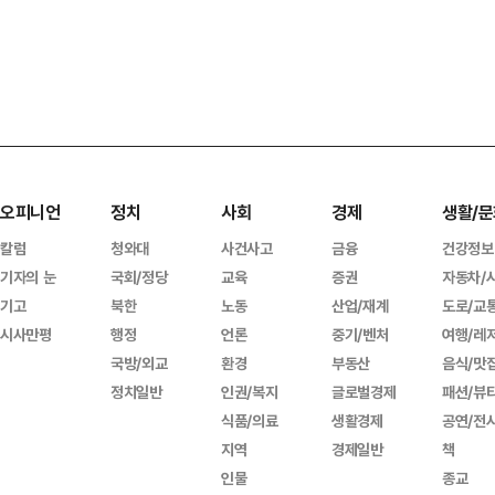
오피니언
정치
사회
경제
생활/문
칼럼
청와대
사건사고
금융
건강정보
기자의 눈
국회/정당
교육
증권
자동차/
기고
북한
노동
산업/재계
도로/교
시사만평
행정
언론
중기/벤처
여행/레
국방/외교
환경
부동산
음식/맛
정치일반
인권/복지
글로벌경제
패션/뷰
식품/의료
생활경제
공연/전
지역
경제일반
책
인물
종교