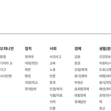
오피니언
정치
사회
경제
생활/문
칼럼
청와대
사건사고
금융
건강정보
기자의 눈
국회/정당
교육
증권
자동차/
기고
북한
노동
산업/재계
도로/교
시사만평
행정
언론
중기/벤처
여행/레
국방/외교
환경
부동산
음식/맛
정치일반
인권/복지
글로벌경제
패션/뷰
식품/의료
생활경제
공연/전
지역
경제일반
책
인물
종교