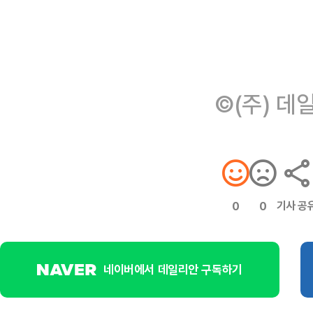
©(주) 데
기사 공
0
0
네이버에서 데일리안 구독하기