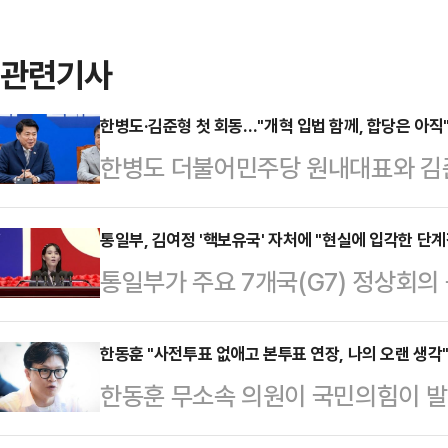
관련기사
한병도·김준형 첫 회동…"개혁 입법 함께, 합당은 아직
한병도 더불어민주당 원내대표와 김
국회 민주당 원내대표실에서 첫 공식
법 공조 방안을 논의했다. 이를 두
통일부, 김여정 '핵보유국' 자처에 "현실에 입각한 단
통일부가 주요 7개국(G7) 정상회
양당이 합당론 등 당내 권력 투쟁식 
재차 자처한 북한 김여정 노동당 총무
개혁'이라는 대전제를 고리로 연대
대북정책 기조를 거듭 강조했다. 국
한동훈 "사전투표 없애고 본투표 연장, 나의 오랜 생각
이 나온다.한병도 원내대표는 이날 
한동훈 무소속 의원이 국민의힘이 발
행선을 달리는 가운데, 정부가 실현
"김 원내대표는 자타가 공인하는 외
용을 담은 공직선거법 개정안에 힘을
입장을 분명히 한 것으로 해석된다.장
국혁신당이 처음 출범하며 강…