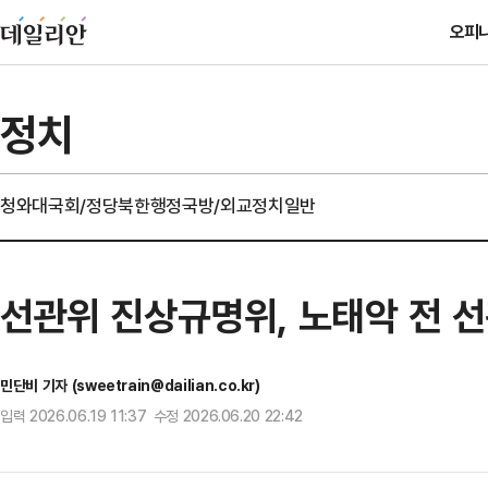
오피
정치
청와대
국회/정당
북한
행정
국방/외교
정치일반
선관위 진상규명위, 노태악 전 
민단비 기자 (sweetrain@dailian.co.kr)
입력 2026.06.19 11:37 수정 2026.06.20 22:42