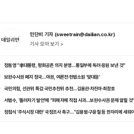
민단비 기자 (sweetrain@dailian.co.kr)
기사 모아 보기 >
정동영 "李대통령, 평화공존 의지 분명…통일부에 독려·응원 보낸 것"
보완수사권 폐지 정국…야권, 여론전·헌법소원 '맞대응'
국민의힘, 선관위 특검 국민추천위 추천…김용관·차진아·최창호
서범수, '돌려차기 발언'에 "피해자에 직접 사과…보완수사권 문제 알릴 것
정점식 '주식시장 대란' 국정조사 촉구…"김용범·구윤철 등 한자리에 세워