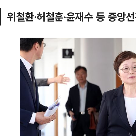
위철환·허철훈·윤재수 등 중앙선