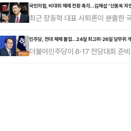
"'사전투표 없애고 본투표 연장하는 
국민의힘, 비대위 체제 전환 촉각…김재섭 "신동욱 자
리핑에서 김 부장 담화에 대한 입장을
최근 장동혁 대표 사퇴론이 분출한 
의원은 지난해 자신의 SNS 글을 인
존의 비핵화 불가 입장을 다시 한번 
이 크게 흔들리면서 지도부 붕괴 가
서 한 의원은 "제가 법무부장관으로
대변인은 그러면서…
위원 5명 중 4명이 사퇴하면 지도
민주당, 전대 체제 돌입…24일 최고위·26일 당무위 
의견을 내고, 비대위원장과 당대표를
더불어민주당이 8·17 전당대회 준
고위원이 지도부 사퇴를 제안한 가운
토록 하고, 사전투표를 없애고 대신
확정하고 실무 체제에 돌입했다. 
위원도 사퇴를 결정할 것이라고 전망
으로 주장해 온 이…
(전준위)와 당 선관위 구성을 다음 
'김태현의 정치쇼'에 출연해 "장동혁
에 따른 국민의힘의 공세에는 강 대 
서 확실히 입지를 상실한 것 같다"며
겠다는 포석이라는 분석이 나온다.강
위 온도가 느낌이 좀 다…
고위원회의를 마치고 기자들과 만나 
정조사와 전당대회 준비 일정을 공유