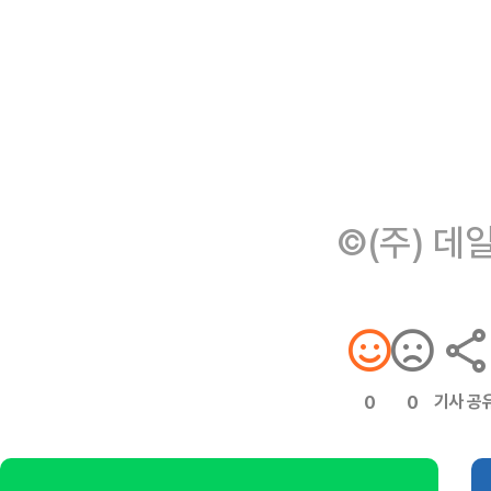
©(주) 데
기사 공
0
0