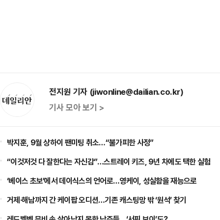
전지원 기자 (jiwonline@dailian.co.kr)
기사 모아 보기 >
박지훈, 9월 상하이 팬미팅 취소…“불가피한 사정”
“이것저것 다 잘한다는 자신감”…스트레이 키즈, 9년 차에도 택한 실험
‘베이스 초보’에서 데이식스의 언어로…영케이, 성실함을 재능으로
거제·해남까지 간 케이팝 오디션…기존 캐스팅망 밖 ‘원석’ 찾기
레드벨벳 뮤비 속 살아남지 못한 남주들…‘서핀 보이’도?