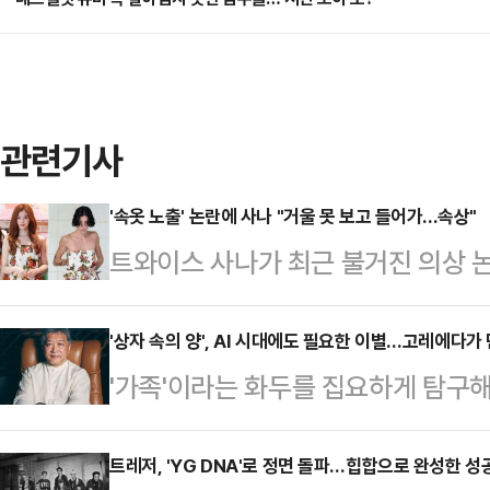
관련기사
'속옷 노출' 논란에 사나 "거울 못 보고 들어가...속상"
트와이스 사나가 최근 불거진 의상 
18일 서울 종로구 이마빌딩에서 열린 
세션 행사에서 플로럴 패턴이 돋보이
'상자 속의 양', AI 시대에도 필요한 이별…고레에다가 
'가족'이라는 화두를 집요하게 탐구
참석했다.행사 당시 드레스 밑단이 
기술 발전의 그늘과 인간의 이기심을 
태로 등장하자 온라인상에서는 '속옷
를 대신해 한 가정에 입양된 7세 
트레저, 'YG DNA'로 정면 돌파…힙합으로 완성한 성공적
다.이후 사나는 팬 소통 플랫폼 버블