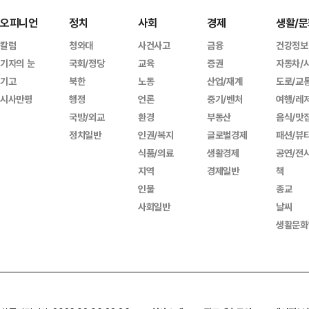
오피니언
정치
사회
경제
생활/문
칼럼
청와대
사건사고
금융
건강정보
기자의 눈
국회/정당
교육
증권
자동차/
기고
북한
노동
산업/재계
도로/교
시사만평
행정
언론
중기/벤처
여행/레
국방/외교
환경
부동산
음식/맛
정치일반
인권/복지
글로벌경제
패션/뷰
식품/의료
생활경제
공연/전
지역
경제일반
책
인물
종교
사회일반
날씨
생활문화