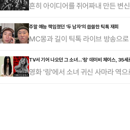
흔히 아이디어를 쥐어짜내 만든 변신
야기다. 작품은 가족이 되어가는 과
않게 입었는데, 행사장에 들어갈 때 
자각하고 본능을 깨운 변화는 판을 흔
질 수 있는 존재의 불안을 담아낸다. '어
어진 상태로 …
YG를 꿈꾸며 그려왔던 스타일을 6
주말 예능 책임졌던 ‘두 남자’의 씁쓸한 틱톡 재회
통해 가족의 의미를 다양한 방식으로
MC몽과 길이 틱톡 라이브 방송으로
증거다. 지난 1일 발매한 네 번째 미니
서 AI와 휴머노이드라는 동시대적 소
다.17일 MC몽 팬 사회관계망서비스
화가 옳았음을 보여준 결정적 분기점이 
여다…
진행한 틱톡 합동 라이브 방송 영상
TV서 기어 나오던 그 소녀...'링' 데이비 체이스, 35
지리스닝과 에너제틱한 팝 사운드로
영화 '링'에서 소녀 귀신 사마라 역
"형 이거 모자 벗으면 정지 먹어?"라
힙합을 전면에 내세웠다. 결과는 대
스가 35세 나이로 세상을 떠났다.17
정지를 왜 먹어"라고 답했다. 이에 
함께 국내…
르면 체이스는 전날 뇌수막염과 혈액
화를 이어갔다.MC몽과 길의 만남은
인의 오랜 매니저인 존 라이언 주니
람의 조합이라는 점에서 눈길을 끌었다. 
난 재능을 가진 배우였으며, 유기묘 
은…
이었다"고 애도를 표했다.체이스는 