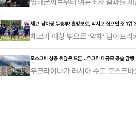
명태균씨로부터 여론조사 결과를 제
극적인 1-1 무승부를 이뤘다.같은 
경기·서울 선관위 소속 7급 직원 2명
한 혐의로 기소된 오세훈 서울시장에
경이다.체코-남아공전이 무승부로 종료
로, …
17일 징역 1년6개월을 구형했다. 
체코-남아공 무승부! 홍명보호, 멕시코 잡으면 조 1위·
하는 멕시코전을 승리로 장식하면 조 
체코가 예상 밖으로 ‘약체’ 남아프
보다 특검이 제시한 유죄 입증의 방
별리그에서 승점이 같을 경우, 골득
축구 국가대표팀(피파랭킹 21위)은 
까지 대부분 명씨의 진술에 집중됐다
다.한국이 멕시코…
출도 조기에 확정하는 절호의 기회를
모스크바 상공 뒤덮은 드론…우크라 대규모 공습 감행
물증보다는 명씨의 설명과 진술을 
우크라이나가 러시아 수도 모스크바
각) 미국 애틀랜타 스타디움에서 펼쳐진
로부터 어떤 판단을 받을지가 관건이
서 러시아 주요 공항 운영이 일시 
월드컵’ A조 2차전에서 1-1로 승
형사합의22부(조형우 부장판사…
아 국방부는 18일(현지시간) 밤사이
의 승리를 예상하는 목소리가 컸다. 
대를 모스크바 등 여러 지역에서 격
에 골이 터지면서 리드를 잡았다. 
피해는 보고되지 않았다고 설명했다
의 페널티킥을…
그램을 통해 “방공부대가 모스크바로