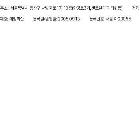
주소 : 서울특별시 용산구 서빙고로 17, 18층(한강로3가,센트럴파크 타워동)
전화 
제호: 데일리안
등록일/발행일: 2005.09.13
등록번호: 서울 아00055