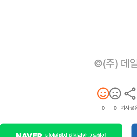
©(주) 데
기사 공
0
0
네이버에서 데일리안 구독하기