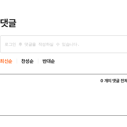
해가 떨어졌지만 심각한 피해는 확인
크바의 주요 공항인 셰레메티예보…
댓글
최신순
찬성순
반대순
0 개의 댓글 전