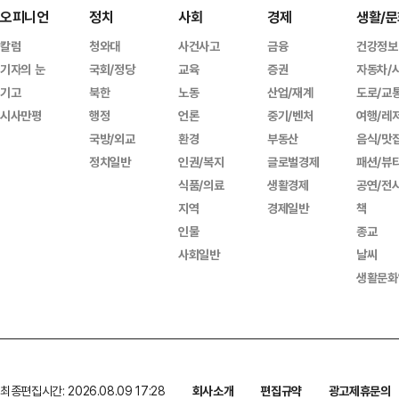
오피니언
정치
사회
경제
생활/문
칼럼
청와대
사건사고
금융
건강정보
기자의 눈
국회/정당
교육
증권
자동차/
기고
북한
노동
산업/재계
도로/교
시사만평
행정
언론
중기/벤처
여행/레
국방/외교
환경
부동산
음식/맛
정치일반
인권/복지
글로벌경제
패션/뷰
식품/의료
생활경제
공연/전
지역
경제일반
책
인물
종교
사회일반
날씨
생활문화
최종편집시간: 2026.08.09 17:28
회사소개
편집규약
광고제휴문의