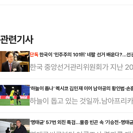
관련기사
단독
한국이 '민주주의 101위' 네팔 선거 배운다?…선관
한국 중앙선거관리위원회가 지난 20
란에도 불구하고 '외유성 출장'을 강
루 선거 참관을 제외한 나머지 일정
'하늘이 돕나' 멕시코 김민재 이어 남아공의 황인범·손
하늘이 돕고 있는 것일까.남아프리카
낭비했다는 비판을 피하기 어려울 것
미국 애틀랜타 스타디움에서 펼쳐진 ‘
실에 따르면 선관위는 지난 2022년 
컵’ 조별리그 A조 2차전에서 선제
'명태균' 57번 외친 특검…물증 빈곤 속 '기승전-명태
하원·주의원 선거 참관에 나섰다.출장