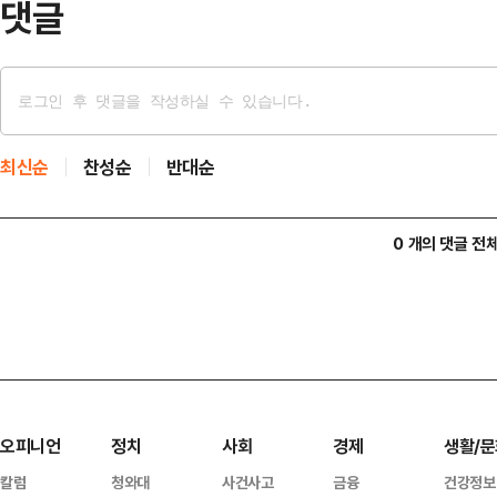
댓글
최신순
찬성순
반대순
0 개의 댓글 전
오피니언
정치
사회
경제
생활/문
칼럼
청와대
사건사고
금융
건강정보