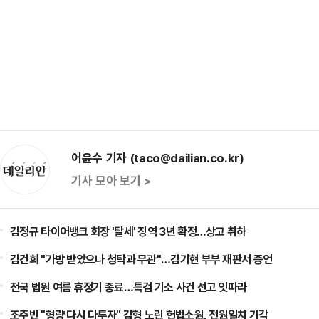
어윤수 기자 (taco@dailian.co.kr)
기사 모아 보기 >
김정규 타이어뱅크 회장 '탈세' 징역 3년 확정…상고 취하
김건희 "가방 받았으나 청탁과 무관"…김기현 부부 재판서 증언
전국 법원 여름 휴정기 종료…특검 기소 사건 선고 잇따라
조주빈 "형량 다시 다투자" 감형 노린 헌법소원, 전원일치 기각