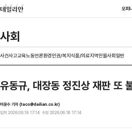
오피
사회
사건사고
교육
노동
언론
환경
인권/복지
식품/의료
지역
인물
사회일반
유동규, 대장동 정진상 재판 또 
어윤수 기자 (taco@dailian.co.kr)
입력 2026.06.18 17:14 수정 2026.06.18 17:14