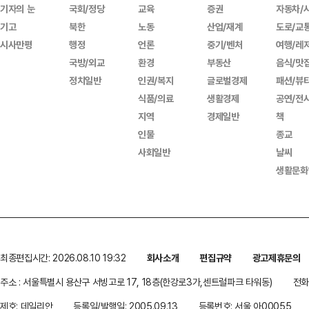
기자의 눈
국회/정당
교육
증권
자동차/
기고
북한
노동
산업/재계
도로/교
시사만평
행정
언론
중기/벤처
여행/레
국방/외교
환경
부동산
음식/맛
정치일반
인권/복지
글로벌경제
패션/뷰
식품/의료
생활경제
공연/전
지역
경제일반
책
인물
종교
사회일반
날씨
생활문화
최종편집시간: 2026.08.10 19:32
회사소개
편집규약
광고제휴문의
주소 : 서울특별시 용산구 서빙고로 17, 18층(한강로3가,센트럴파크 타워동)
전화 
제호: 데일리안
등록일/발행일: 2005.09.13
등록번호: 서울 아00055