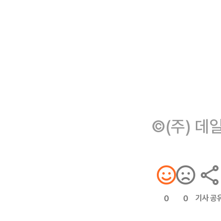
©(주) 데
기사 공
0
0