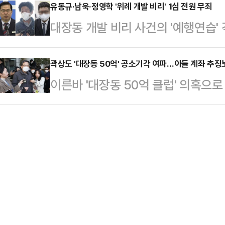
(이승한 부장판사)는 14일 곽 전 
유동규·남욱·정영학 '위례 개발 비리' 1심 전원 무죄
당 약정금 청구 소송에서 원고 패소
대장동 개발 비리 사건의 '예행연습'
항소심 4차 공판준비기일을 열었다.
민간개발을 추진하던 시행사 '씨세븐
법원이 피고인 전원에게 무죄를 선고
인과 검찰 양측의 입장을 확인하고 
계약을 체결하면서…
지법 형사1단독 이춘근 부장판사는 
곽상도 '대장동 50억' 공소기각 여파…아들 계좌 추
잡는 절차다. 피고인이 직접 출석할 
이른바 '대장동 50억 클럽' 의혹으
유동규 전 성남도시개발공사 기획본부
나왔다.곽 전 의원은 2021년 4
전 국민의힘 의원의 아들 병채씨의 
목적법인(SPC) 대표 주지형씨, 위
50억원(…
일 법조계에 따르면 서울중앙지법 형
에게 무죄를 선고했다.이 사건은 이
장판사)는 곽 전 의원이 낸 추징보전
례신도시 아파트 개발 사업 추진 과정
아들이고 인용 결정을 내렸다. 검찰
보를 유출해 …
보전은 법원의 몰수나 추징 판결 가
산을 처분하지 못하도록 미리 묶어두
를 결정한 재산은 …