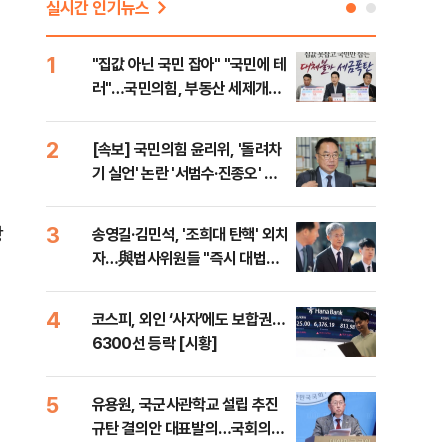
실시간 인기뉴스
1
6
"집값 아닌 국민 잡아" "국민에 테
靑,
러"…국민의힘, 부동산 세제개편
점식
안 맹폭
고'"
2
7
[속보] 국민의힘 윤리위, '돌려차
與김
기 실언' 논란 '서범수·진종오' 징
발언
계절차 개시
3
8
장
송영길·김민석, '조희대 탄핵' 외치
[단
자…與법사위원들 "즉시 대법관
희룡
제청하라"
증거
4
9
코스피, 외인 ‘사자’에도 보합권…
국힘
6300선 등락 [시황]
수·
5
10
유용원, 국군사관학교 설립 추진
[단
규탄 결의안 대표발의…국회의원
1%