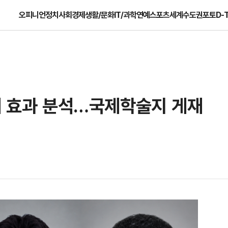
오피니언
정치
사회
경제
생활/문화
IT/과학
연예
스포츠
세계
수도권
포토
D-
재 효과 분석…국제학술지 게재