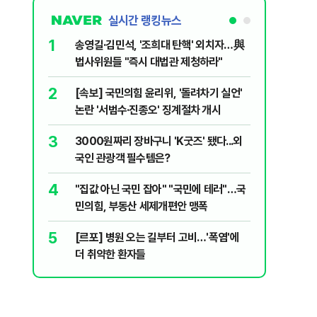
실시간 랭킹뉴스
1
6
송영길·김민석, '조희대 탄핵' 외치자…與
홈플러스,
법사위원들 "즉시 대법관 제청하라"
개 점포 
2
7
[속보] 국민의힘 윤리위, '돌려차기 실언'
[코인뉴스
논란 '서범수·진종오' 징계절차 개시
다…큰 변
3
8
3000원짜리 장바구니 'K굿즈' 됐다...외
민주당, 
국인 관광객 필수템은?
안부터 
4
9
"집값 아닌 국민 잡아" "국민에 테러"…국
버핏 "美 
민의힘, 부동산 세제개편안 맹폭
신호에 
5
10
[르포] 병원 오는 길부터 고비…'폭염'에
[단독] 
더 취약한 환자들
로…3.70