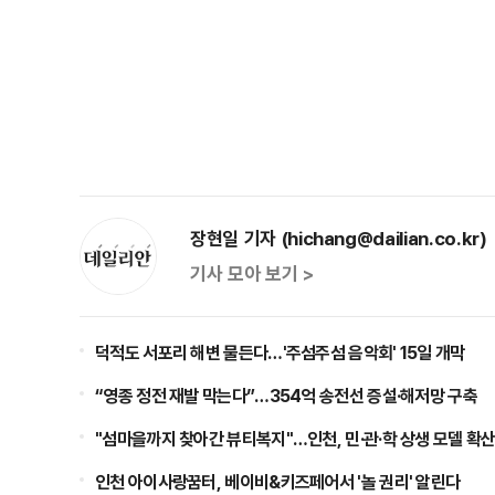
장현일 기자 (hichang@dailian.co.kr)
기사 모아 보기 >
덕적도 서포리 해변 물든다…'주섬주섬 음악회' 15일 개막
“영종 정전 재발 막는다”…354억 송전선 증설·해저망 구축
"섬마을까지 찾아간 뷰티복지"…인천, 민·관·학 상생 모델 확
인천 아이사랑꿈터, 베이비&키즈페어서 '놀 권리' 알린다