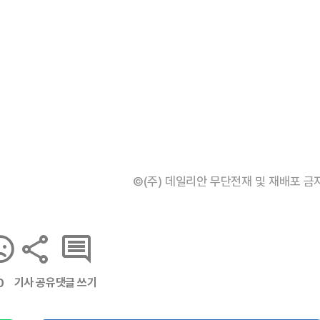
©(주) 데일리안 무단전재 및 재배포 금
기사 공유
댓글 쓰기
0