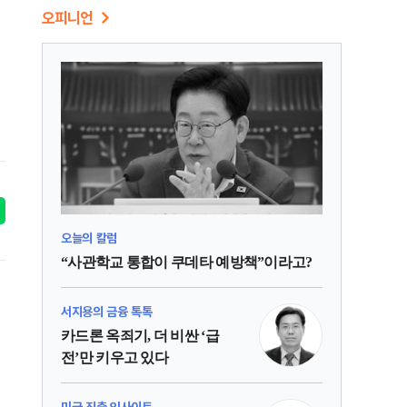
오피니언
오늘의 칼럼
“사관학교 통합이 쿠데타 예방책”이라고?
서지용의 금융 톡톡
카드론 옥죄기, 더 비싼 ‘급
전’만 키우고 있다
미국 진출 인사이트