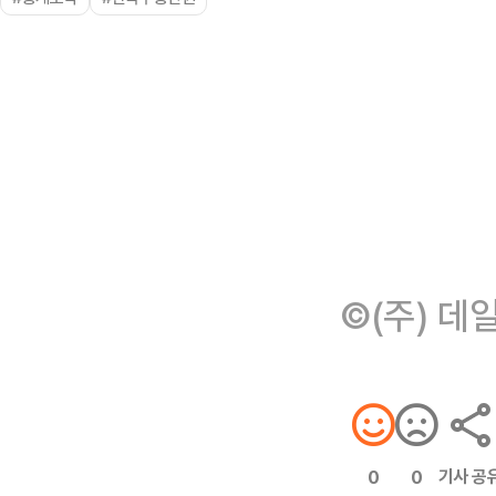
©(주) 데
기사 공
0
0