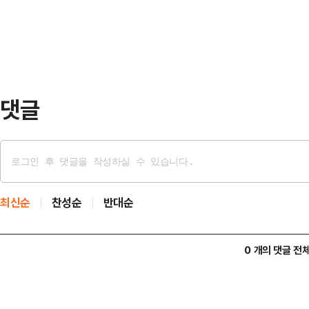
을 전에는 임기를 종료했으면 좋겠다
은 해당 사건을 특사경에 수사지휘…
도 우리 지도부가 이번 선관위 사태
그런 불신도 해소할 수 있고 당력도 
저부터 장동혁 대표를 정말 …
댓글
최신순
찬성순
반대순
0 개의 댓글 전