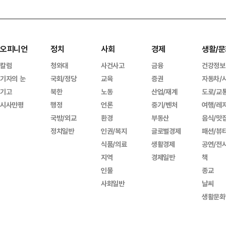
오피니언
정치
사회
경제
생활/문
칼럼
청와대
사건사고
금융
건강정보
기자의 눈
국회/정당
교육
증권
자동차/
기고
북한
노동
산업/재계
도로/교
시사만평
행정
언론
중기/벤처
여행/레
국방/외교
환경
부동산
음식/맛
정치일반
인권/복지
글로벌경제
패션/뷰
식품/의료
생활경제
공연/전
지역
경제일반
책
인물
종교
사회일반
날씨
생활문화