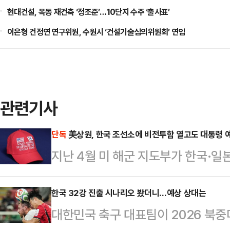
현대건설, 목동 재건축 ‘정조준’…10단지 수주 ‘출사표’
이은형 건정연 연구위원, 수원시 ‘건설기술심의위원회’ 연임
관련기사
단독
美상원, 한국 조선소에 비전투함 열고도 대통령 
지난 4월 미 해군 지도부가 한국·일
한 뒤 국내에서는 '2조8000억원 잭
동안 백악관 예산처(OMB)와 해군,
한국 32강 진출 시나리오 봤더니…예상 상대는
대한민국 축구 대표팀이 2026 북중
OMB는 한국·일본 조선소 활용을 