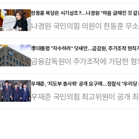
시코와 운명의 맞대결을 앞두면서, 
제동을 걸었다.그 결과 상원은 일부
트 대진 시나리오에도 관심이 쏠리고
한동훈 복당은 시기상조?…나경원 "마음 급해진 것 같
열어주면서도, 행정부의 재량적 해외
나경원 국민의힘 의원이 한동훈 무소
시코와의 2차전은 축구 통계 전문 업
고 있다.발언, 그리고 해임이 구상을
것 같은데, 조금 기다려야 하지 않나 
뮬레이션을 실시한 결과, 한국 승리 24
시 해군…
디오에 출연해 "처음에는 서두르지 않
李대통령 "자수하라" 닷새만…금감원, 주가조작 현직
26.6%로 예측되며 쉽지 않은 승부
금융감독원이 주가조작에 가담한 혐
다"며 이같이 말했다.이어 "한 의원은
경우의 보상은 확실하다.한국이 A조 
대통령이 '기자 선행매매'를 꼬집으며
이 궁금해하는 부분에 대한 명확한 입
C·E·F·H·I…
벌감면에 신고포상금도 지급되니 자수
우재준, '지도부 총사퇴' 공개 요구에…정점식 "우리당
의할 때는 아니라고 생각한다"고 강조
우재준 국민의힘 최고위원이 공개 
금융감독원은 18일 금감원 자본시
축인 국회의원 연구모임인 '대한민국
요구하자, 정점식 원내대표가 "우리
주가조작 혐의로 현직 기자를 검찰에
것에 대해…
다"며 제지하고 나섰다.우 최고위원
은 지난 2월 전·현직 기자들의 특징
에서 "우리 지도부가 중앙선거관리위
포착해 증권선물위원회 의결을 거쳐