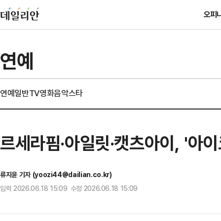
오피
연예
연예일반
TV
영화
음악
스타
르세라핌·아일릿·캣츠아이, '아
류지윤 기자 (yoozi44@dailian.co.kr)
입력 2026.06.18 15:09 수정 2026.06.18 15:09