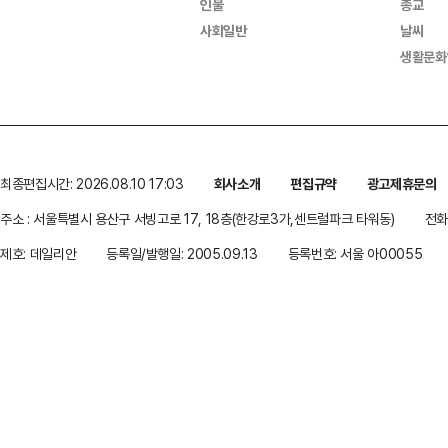
인물
종교
사회일반
날씨
생활문화
최종편집시간: 2026.08.10 17:03
회사소개
편집규약
광고제휴문의
주소 : 서울특별시 용산구 서빙고로 17, 18층(한강로3가,센트럴파크 타워동)
전화 
제호: 데일리안
등록일/발행일: 2005.09.13
등록번호: 서울 아00055