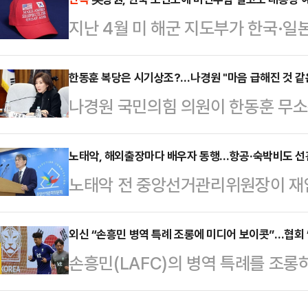
트 대진 시나리오에도 관심이 쏠리고
지난 4월 미 해군 지도부가 한국·일
시코와의 2차전은 축구 통계 전문 업
한 뒤 국내에서는 '2조8000억원 잭
뮬레이션을 실시한 결과, 한국 승리 24
동안 백악관 예산처(OMB)와 해군,
한동훈 복당은 시기상조?…나경원 "마음 급해진 것 같
26.6%로 예측되며 쉽지 않은 승부
나경원 국민의힘 의원이 한동훈 무소
OMB는 한국·일본 조선소 활용을 
경우의 보상은 확실하다.한국이 A조 
것 같은데, 조금 기다려야 하지 않나 
제동을 걸었다.그 결과 상원은 비전투
C·E·F·H·I…
디오에 출연해 "처음에는 서두르지 않
노태악, 해외출장마다 배우자 동행…항공·숙박비도 선
열어주면서도 대통령의 군함 해외건
노태악 전 중앙선거관리위원장이 재임
다"며 이같이 말했다.이어 "한 의원은
하고 있다.발언, 그리고 해임이 구상
매번 배우자를 동반했던 것으로 확인
이 궁금해하는 부분에 대한 명확한 입
당시 해군…
두 선관위 예산으로 처리됐으나 정작
외신 “손흥민 병역 특례 조롱에 미디어 보이콧”…협회 
의할 때는 아니라고 생각한다"고 강조
손흥민(LAFC)의 병역 특례를 조롱
사실이 전혀 기재되지 않아 논란이 
축인 국회의원 연구모임인 '대한민국
데 외신도 이를 주목해 파장이 일고
남 더불어민주당 의원이 중앙선관위
것에 대해…