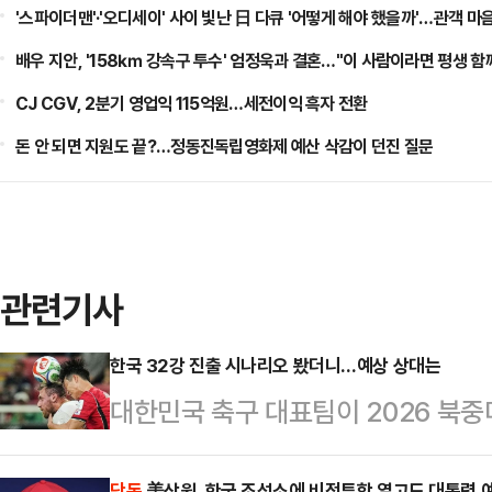
'스파이더맨'·'오디세이' 사이 빛난 日 다큐 '어떻게 해야 했을까'…관객 마
배우 지안, '158㎞ 강속구 투수' 엄정욱과 결혼…"이 사람이라면 평생 함
CJ CGV, 2분기 영업익 115억원…세전이익 흑자 전환
돈 안 되면 지원도 끝?…정동진독립영화제 예산 삭감이 던진 질문
관련기사
한국 32강 진출 시나리오 봤더니…예상 상대는
대한민국 축구 대표팀이 2026 북중
시코와 운명의 맞대결을 앞두면서, 
단독
美상원, 한국 조선소에 비전투함 열고도 대통령 