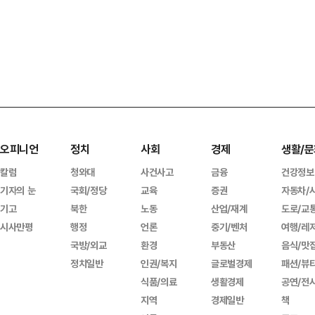
오피니언
정치
사회
경제
생활/문
칼럼
청와대
사건사고
금융
건강정보
기자의 눈
국회/정당
교육
증권
자동차/
기고
북한
노동
산업/재계
도로/교
시사만평
행정
언론
중기/벤처
여행/레
국방/외교
환경
부동산
음식/맛
정치일반
인권/복지
글로벌경제
패션/뷰
식품/의료
생활경제
공연/전
지역
경제일반
책