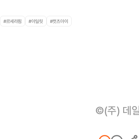
#르세라핌
#아일릿
#캣츠아이
©(주) 데