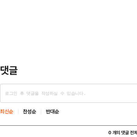
17일 한국 대표팀이 일부 언론의 부
획서 등에 따르면, 노 전 위원장은 20
이콧’에 나섰다고 보도했다.다만 매
스토니아를 방문할 당시 배우자와 
이 계속되고 있는지 여부에 대해서는
안 협의'를 명목으로…
라하라에서 진행된 대표팀 훈련 과정
진 사이의 대화가 그대로 담겼고, 이
는 취지의 발언이 공개…
댓글
최신순
찬성순
반대순
0 개의 댓글 전