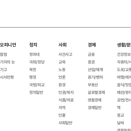
오피니언
정치
사회
경제
생활/문
칼럼
청와대
사건사고
금융
건강정보
기자의 눈
국회/정당
교육
증권
자동차/
기고
북한
노동
산업/재계
도로/교
시사만평
행정
언론
중기/벤처
여행/레
국방/외교
환경
부동산
음식/맛
정치일반
인권/복지
글로벌경제
패션/뷰
식품/의료
생활경제
공연/전
지역
경제일반
책
인물
종교
사회일반
날씨
생활문화