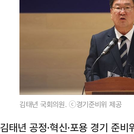
김태년 국회의원. ⓒ경기준비위 제공
김태년 공정·혁신·포용 경기 준비