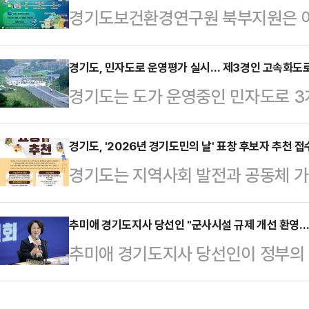
경기도보건환경연구원 북부지원은 이
당선인의 핵심 가치인 공정, 혁신,
백운계곡, 가평 백둔교 장사바위, 연
선언했다.김태년 준비위원장은 이날 
4곳에 대한 수질조사를 실시한다고 
경기도, 민자도로 운영평가 실시… 제3경인 고속화도
'준비위원회'인 점을 분명히 했다. 
경기도는 도가 운영중인 민자도로 3
에는 주 1회, 9월에는 월 1회 이상
정의 연속성을 존중하면서, 그 위에
제3경인 고속화도로가 가장 우수한 
에서 채취한 시료를 분석해 대장균을 
다는 의지의 …
운영 평가 대상 3개 노선은 서수원~의왕간 고속화도로, 제3경인 고속화도
경기도, '2026년 경기도민의 날' 표창 후보자 추천 접
㎖당 500개체수를 초과하면 즉시 
경기도는 지역사회 발전과 공동체 가
로, 일산대교다.민자도로 운영평가는
기준 초과 시 해당 시군은 지역 주민
는 30일까지 '2026년 경기도민의
수준 향상을 위해 매년 실시하는 평가
오염 원인 파…
18일 밝혔다.도민 표창은 도 발전을
추미애 경기도지사 당선인 "군사시설 규제 개선 환영…
지 진행됐으며, 시설물 · 도로 포장 ·
추미애 경기도지사 당선인이 정부의 
서 경기도의 위상을 높인 도민의 공
해 심도 있는 점검을 실시했다.이번 
역' 등 군사시설 규제 개선 조치에 대
△법질서 확립 △농어촌 발전 △사
고속화…
기북부 대전환’을 추진하겠다고 선언