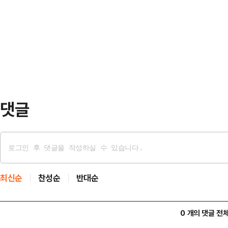
술 △체육진흥 △통일안보 등 8개 분
통해 "그동안 경기 북부 도민의 일상
문 접수 등 다양한 방법으로 가능하
해 온 군사시설 규제 완화를 경기도민
참여할 수 있다.접…
치는 경기 북부가 오랜 한계를 넘어 
발점이 될 것"이라고 평가했다.이어 
역이 되살아날…
댓글
최신순
찬성순
반대순
0 개의 댓글 전