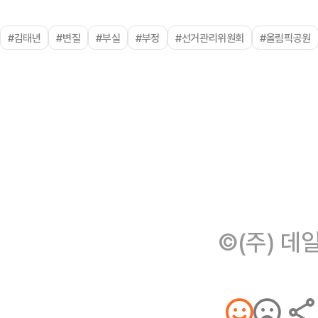
#김태년
#변질
#부실
#부정
#선거관리위원회
#올림픽공원
©(주) 데