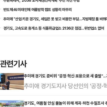
수원특례시, '2036 도시재생전략계획' 주민 의견 수렴
반도체·AI 미래인재 여름방학 캠프 성황리 마무리
추미애 "산업 키운 경기도, 세입은 못 받고 비용만 부담…지방재정 틀 바꿔
경기도, 고속도로 휴게소 등 식품취급업소 2136곳 점검…위반업소 없어
관련기사
추미애 경기도 준비위 "공정·혁신·포용으로 새 출발"...
추미애 경기도지사 당선인의 '공정·혁
기도정의 청사진을 제시하며 본격적인
차회의를 연 뒤 기자간담회를 열고 
경기도, 여름철 안심 물놀이 위해 계곡‧하천 수질조사 