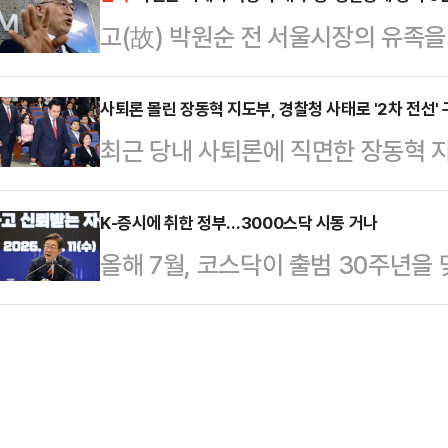
이 동맹국들과 상의없이 이란과의 전
상 언급되지 않을 것으로 보인다.최
고(故) 박원순 전 서울시장의 유족을
습은 동맹국들에 떠넘기려 한다는 지
서 열린 의원총회 직후 기자들과 만
개하고, 후배 변호사를 성추행한 혐
간) 소식통을 인용해 전체 기금 중 
가 발생…
게 검찰이 징역 6년을 구형했다.검찰
사퇴론 몰린 장동혁 지도부, 경찰청 사태로 '2차 전선'
업들이 이미 절반이 넘는 자금 조달
최근 당내 사퇴론에 직면한 장동혁 
린 정 변호사의 강제추행치상, 성폭
으로 한국·일본·싱가포르·말레이시아
란을 계기로 '2차 전선'을 구축한 
수, 정보통신망법상 명예훼손, 개인
업명과 약정 규…
언을 한 서울경찰청장에 대한 규탄 
K-증시에 취한 정부…3000스닥 시동 거나
같이 선고해달라고 요청했다. 판결은 
올해 7월, 코스닥이 출범 30주년을
강화를 위한 정략적 행보라는 비판을 
정이다.이날 법정은 대부분 정 변호
3000 시대’를 목표로 제시했다.코
력 행사 논란이 불거지면서 비판의 초
영길 더불어민주당…
체질 개선을 이뤄낼 수 있을지 주목된
표가 재선거 요구를 이어갈 명분을 
일) 코스닥 지수는 전 거래일 대비 15.
표는 17일 국회에서 열린 의원총회
거래를 마쳤다.올해 110거래일 중 
항의 방문 과정에서 …