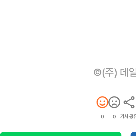
©(주) 데
기사 공
0
0