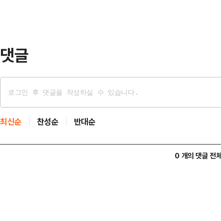
89거래일이다.앞서 코스닥은 올해 1월
1월 6일 이후 약 4년 만에 ‘천스닥’
댓글
최신순
찬성순
반대순
0 개의 댓글 전