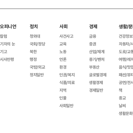
오피니언
정치
사회
경제
생활/문
칼럼
청와대
사건사고
금융
건강정보
기자의 눈
국회/정당
교육
증권
자동차/
기고
북한
노동
산업/재계
도로/교
시사만평
행정
언론
중기/벤처
여행/레
국방/외교
환경
부동산
음식/맛
정치일반
인권/복지
글로벌경제
패션/뷰
식품/의료
생활경제
공연/전
지역
경제일반
책
인물
종교
사회일반
날씨
생활문화