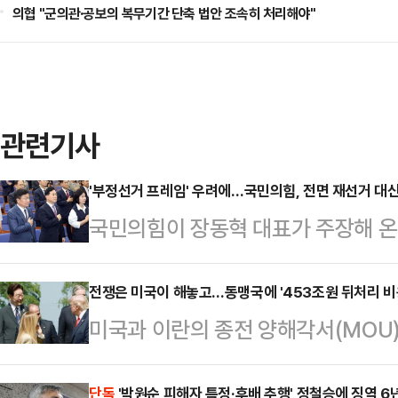
의협 "군의관·공보의 복무기간 단축 법안 조속히 처리해야"
관련기사
'부정선거 프레임' 우려에…국민의힘, 전면 재선거 대신
국민의힘이 장동혁 대표가 주장해 온 
투표용지 부족 사태가 발생한 지역 1
했다. 후보자가 직접 선거소청을 제기하겠다는 의사를 밝힌 4곳까지 포함하
전쟁은 미국이 해놓고…동맹국에 '453조원 뒤처리 비
미국과 이란의 종전 양해각서(MOU)
면 총 11곳에 대한 선거소청서를 제
억원) 규모의 '이란 재건 민간 기금'
영된 것이다. 이에 향후 '장동혁 지도
단독
'박원순 피해자 특정·후배 추행' 정철승에 징역 6