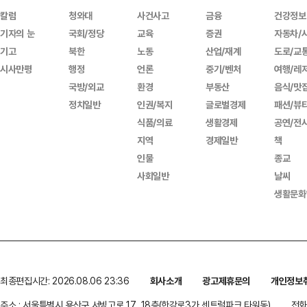
칼럼
청와대
사건사고
금융
건강정보
기자의 눈
국회/정당
교육
증권
자동차/
기고
북한
노동
산업/재계
도로/교
시사만평
행정
언론
중기/벤처
여행/레
국방/외교
환경
부동산
음식/맛
정치일반
인권/복지
글로벌경제
패션/뷰
식품/의료
생활경제
공연/전
지역
경제일반
책
인물
종교
사회일반
날씨
생활문화
최종편집시간: 2026.08.06 23:36
회사소개
광고제휴문의
개인정보
주소 : 서울특별시 용산구 서빙고로 17, 18층(한강로3가,센트럴파크 타워동)
전화 