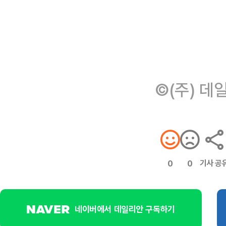
©(주) 데
기사 공
0
0
네이버에서 데일리안 구독하기