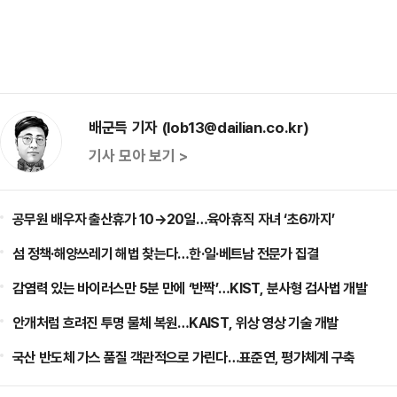
배군득 기자 (lob13@dailian.co.kr)
기사 모아 보기 >
공무원 배우자 출산휴가 10→20일…육아휴직 자녀 ‘초6까지’
섬 정책·해양쓰레기 해법 찾는다…한·일·베트남 전문가 집결
감염력 있는 바이러스만 5분 만에 ‘반짝’…KIST, 분사형 검사법 개발
안개처럼 흐려진 투명 물체 복원…KAIST, 위상 영상 기술 개발
국산 반도체 가스 품질 객관적으로 가린다…표준연, 평가체계 구축