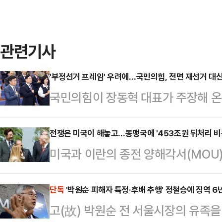
관련기사
'부정선거 프레임' 우려에…국민의힘, 전면 재선거 대신
국민의힘이 장동혁 대표가 주장해 온 
투표용지 부족 사태가 발생한 지역 1
했다. 후보자가 직접 선거소청을 제기하겠다는 의사를 밝힌 4곳까지 포함하
전쟁은 미국이 해놓고…동맹국에 '453조원 뒤처리 비
미국과 이란의 종전 양해각서(MOU)
면 총 11곳에 대한 선거소청서를 제
억원) 규모의 '이란 재건 민간 기금'
영된 것이다. 이에 향후 '장동혁 지도
이 동맹국들과 상의없이 이란과의 전
단독
'박원순 피해자 특정·후배 추행' 정철승에 징역 6
상 언급되지 않을 것으로 보인다.최
고(故) 박원순 전 서울시장의 유족을
습은 동맹국들에 떠넘기려 한다는 지
서 열린 의원총회 직후 기자들과 만