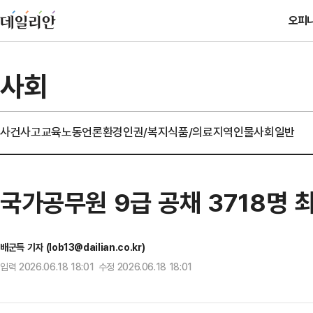
오피
사회
사건사고
교육
노동
언론
환경
인권/복지
식품/의료
지역
인물
사회일반
국가공무원 9급 공채 3718명 
배군득 기자 (lob13@dailian.co.kr)
입력 2026.06.18 18:01 수정 2026.06.18 18:01