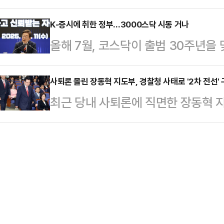
개하고, 후배 변호사를 성추행한 혐
간) 소식통을 인용해 전체 기금 중 
가 발생…
게 검찰이 징역 6년을 구형했다.검찰
K-증시에 취한 정부…3000스닥 시동 거나
업들이 이미 절반이 넘는 자금 조달
올해 7월, 코스닥이 출범 30주년을
린 정 변호사의 강제추행치상, 성폭
으로 한국·일본·싱가포르·말레이시아
3000 시대’를 목표로 제시했다.코
수, 정보통신망법상 명예훼손, 개인
업명과 약정 규…
체질 개선을 이뤄낼 수 있을지 주목된
사퇴론 몰린 장동혁 지도부, 경찰청 사태로 '2차 전선'
같이 선고해달라고 요청했다. 판결은 
최근 당내 사퇴론에 직면한 장동혁 
일) 코스닥 지수는 전 거래일 대비 15.
정이다.이날 법정은 대부분 정 변호
란을 계기로 '2차 전선'을 구축한 
거래를 마쳤다.올해 110거래일 중 
영길 더불어민주당…
언을 한 서울경찰청장에 대한 규탄 
89거래일이다.앞서 코스닥은 올해 1월
강화를 위한 정략적 행보라는 비판을 
1월 6일 이후 약 4년 만에 ‘천스닥’
력 행사 논란이 불거지면서 비판의 초
표가 재선거 요구를 이어갈 명분을 
표는 17일 국회에서 열린 의원총회