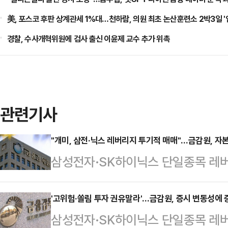
美, 포스코 후판 상계관세 1%대…천하람, 의원 최초 논산훈련소 2박3일 '
경찰, 수사개혁위원에 검사 출신 이윤제 교수 추가 위촉
관련기사
"개미, 삼전·닉스 레버리지 투기적 매매"…금감원, 자
삼성전자·SK하이닉스 단일종목 레버
적 매매'가 이어지는 가운데 금융감
며 경고 메시지를 발신했다.금감원은 
'고위험·쏠림 투자 권유말라'…금감원, 증시 변동성에 
삼성전자·SK하이닉스 단일종목 레버
장 변동성 확대 관련 긴급 시장전문