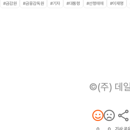
#금감원
#금융감독원
#기자
#대통령
#선행매매
#이재명
©(주) 데
기사 공
0
0