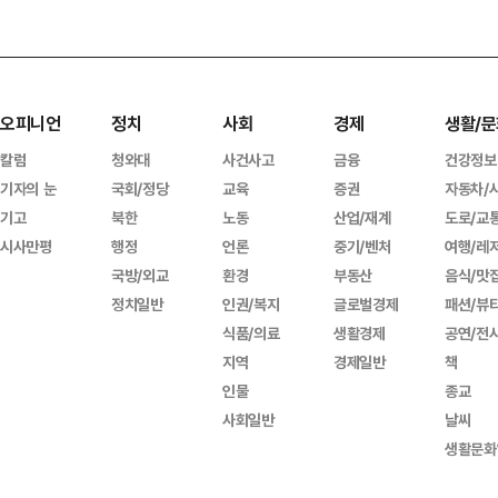
오피니언
정치
사회
경제
생활/문
칼럼
청와대
사건사고
금융
건강정보
기자의 눈
국회/정당
교육
증권
자동차/
기고
북한
노동
산업/재계
도로/교
시사만평
행정
언론
중기/벤처
여행/레
국방/외교
환경
부동산
음식/맛
정치일반
인권/복지
글로벌경제
패션/뷰
식품/의료
생활경제
공연/전
지역
경제일반
책
인물
종교
사회일반
날씨
생활문화