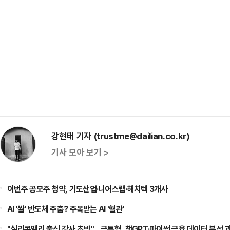
강현태 기자 (trustme@dailian.co.kr)
기사 모아 보기 >
이번주 공모주 청약, 기도산업·니어스랩·해치텍 3개사
AI '쌀' 반도체 주춤? 주목받는 AI '혈관'
"실리콘밸리 출신 강사 초빙"…금투협, 챗GPT·파이썬 금융 데이터 분석 