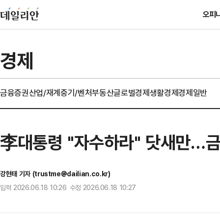
오피
경제
금융
증권
산업/재계
중기/벤처
부동산
글로벌경제
생활경제
경제일반
李대통령 "자수하라" 닷새만…금
강현태 기자 (trustme@dailian.co.kr)
입력 2026.06.18 10:26 수정 2026.06.18 10:27