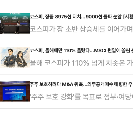
이어지는 가운데 금융감독원이 증권
"국내 자본시장 변동성 확대 상황을 
태'에 대한 주의를 당부했다.상품 
코스피, 장중 8975선 터치…9000선 돌파 눈앞 [시황
등을 논의했다"고 전했다.이번 간담
코스피가 장 초반 상승세를 이어가며 
금융당국이 변동성 장세가 이어지자 
융(IB) 시장 전문가, 국내 증권사·
치솟으며 9000선 돌파 기대감도 커
라'며 증권사를 압박하는 모양새다.금
자 등이 참석했다.…
스피지수는 오전 9시 46분 현재 전 거
코스피, 올해에만 110% 올랐다…MSCI 편입에 쏠린 
으로 이날 금감원 본원에서 간담회를
올해 코스피가 110% 넘게 치솟은 
른 8950.67을 가리키고 있다.지수는
시장 변동성이 커지고 있는 가운데 상
리캐피털인터내셔널(MSCI) 선진국
트(0.23%) 오른 8884.92에 출발
제적 자체 점검 강화를 주문했…
다.이재명 정부가 연초부터 외환·자
주주 보호하려다 M&A 위축…의무공개매수제 향한 
신고가를 경신했다.9000선까지는 2
'주주 보호 강화'를 목표로 정부·여
지수 편입을 위한 과제를 이행한 만큼
국 연방공개시장위원회(FOMC) 
선을 거듭해 온 가운데 관련 후속조
으로 기대된다.18일 금융투자업계에 
있다.의무공개매수제는 상장사 지분을
연례 시장 분류 검토 결과를 발표하
소액주주들에게도 동일한 프리미엄을
리스트) 등재 여부를 결정할 예정이다