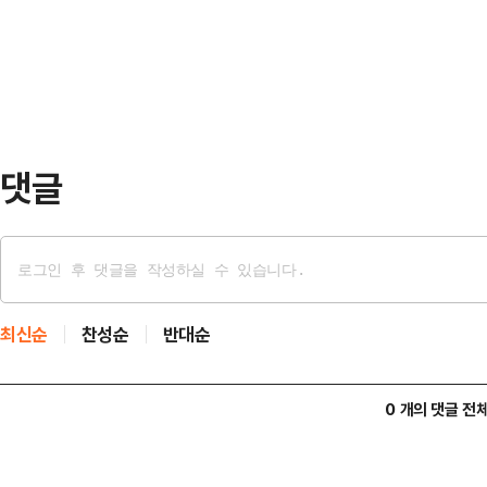
대주주 지분에만 프리미엄을 붙여 매
자 기준으로 활용…
따라 일반주주도 프리미엄을 누리도
M&A 활성화 등 정부 자본시장 정책
융위원회 부위원장은…
댓글
최신순
찬성순
반대순
0 개의 댓글 전