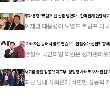
번에는 혈세를 낭비한 '외유성 해외 
상황 속에서 정 대표가 당원들의 지
의원은 선관위 직원들이 선거 업무와
李대통령 "트럼프 펜 선물 받았다…한미관계 단단하고
밍을 고르고 있다는 분석이 나온다.김
이재명 대통령이 도널드 트럼프 미
했다고 지적하며, 선관위의 심각한 
의 시선집중에 출연해 "정 대표는 연
사실을 공개하며 "한미관계는 단단하고
의원은 18일 페이스북에 "선관위 
할 것"이라며 이같이 …
럽 순방 일정을 마친 이 대통령은 귀
"가해자는 숨어서 골프 연습?"…안철수가 선관위 향해
화한 2023년 8월 훈령 개정 이후 
안철수 국민의힘 의원은 선거관리위
간) 자신의 X(옛 트위터)에 주요 7
보고서만 봐도 몰디브, 코타키나발루 
있는 건 잘못이라며, 올림픽 공원 집
령과 함께 찍은 사진과 선물받은 펜
적했다.박 의원은…
고 촉구했다.안철수 의원은 18일은 
사퇴론 몰린 장동혁 지도부, 경찰청 사태로 '2차 전선'
서 "어제 저녁 트럼프 대통령님과 만찬
최근 당내 사퇴론에 직면한 장동혁 
족 사태로 올공(잠실 올림픽공원)에서
와 한미관계를 놓고 속 깊은 이야기를
란을 계기로 '2차 전선'을 구축한 
청년들과 시민, 국가대표 및 체육인,
일 G7…
언을 한 서울경찰청장에 대한 규탄 
커지고 있다"고 운을 뗐다.그는 "올