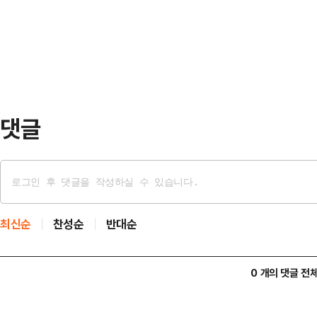
강화를 위한 정략적 행보라는 비판을 
법' 운운하며 겁박을 주고, 어용 공
력 행사 논란이 불거지면서 비판의 초
있다"면서…
표가 재선거 요구를 이어갈 명분을 
표는 17일 국회에서 열린 의원총회
항의 방문 과정에서 …
댓글
최신순
찬성순
반대순
0 개의 댓글 전