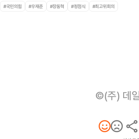
#국민의힘
#우재준
#장동혁
#정점식
#최고위회의
©(주) 데