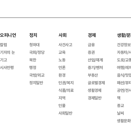
오피니언
정치
사회
경제
생활/문
칼럼
청와대
사건사고
금융
건강정보
기자의 눈
국회/정당
교육
증권
자동차/
기고
북한
노동
산업/재계
도로/교
시사만평
행정
언론
중기/벤처
여행/레
국방/외교
환경
부동산
음식/맛
정치일반
인권/복지
글로벌경제
패션/뷰
식품/의료
생활경제
공연/전
지역
경제일반
책
인물
종교
사회일반
날씨
생활문화