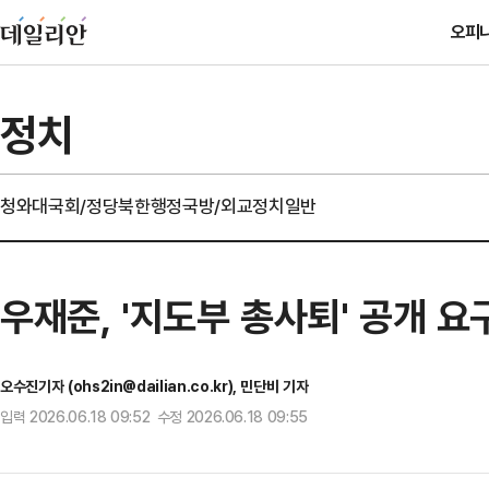
오피
정치
청와대
국회/정당
북한
행정
국방/외교
정치일반
우재준, '지도부 총사퇴' 공개 
오수진기자 (ohs2in@dailian.co.kr), 민단비 기자
입력 2026.06.18 09:52 수정 2026.06.18 09:55