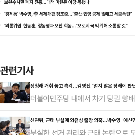
보완수사권 폐지 진통…대책 마련은 야당 몫됐나
'경제통' 박수영, 李 세제개편 정조준…"출산·입양 공제 없애고 세금폭탄"
'외통위원' 한동훈, 정동영과 오찬 회동…"오로지 국익 위해 소통할 것"
관련기사
정청래 거취 놓고 촉각…김영진 "멀지 않은 장래에 판단
더불어민주당 내에서 차기 당권 향배
영진 의원은 정청래 대표의 전당대회
이스에서 깊게 생각하고 있는 시간"
선관위, 근태 부실에 외유성 출장 의혹…박수영 "예산만
부실한 선거 관리와 근태 논란으로 
망했다.이를 두고 청와대와의 갈등