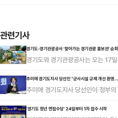
관련기사
경기도-경기관광공사 '찾아가는 경기관광 홍보관' 순회
경기도와 경기관광공사는 오는 17일
'지역관광안테나숍'에서 열리는 '로컬
월까지 '2026 찾아가는 경기관광 홍
추미애 경기도지사 당선인 "군사시설 규제 개선 환영…
추미애 경기도지사 당선인이 정부의 
혔다.올해는 많은 관광객들이 방문하
역' 등 군사시설 규제 개선 조치에 대
(9.18~20)', '양주 천일홍 축제(10
기북부 대전환’을 추진하겠다고 선언
'경기도 청년 면접수당' 24일부터 1차 접수 시작
(10.16~22)' 등 전국 주요 축제