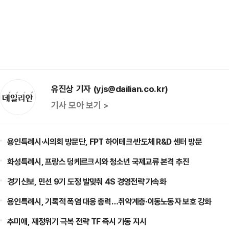
유진상 기자 (yjs@dailian.co.kr)
기사 모아 보기 >
용인특례시·시의회 방문단, FPT 하이테크·반도체 R&D 센터 방문
화성특례시, 프랑스 덩케르크시와 청소년 국제교류 본격 추진
경기신보, 민선 9기 도정 발맞춰 4S 경영전략 가속화
용인특례시, 기록적 폭염 대응 총력…취약계층·이동노동자 보호 강화
추미애, 재정위기 극복 전략 TF 즉시 가동 지시