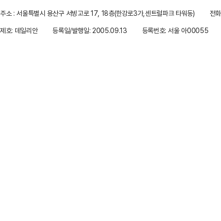
주소 : 서울특별시 용산구 서빙고로 17, 18층(한강로3가,센트럴파크 타워동)
전화 
제호: 데일리안
등록일/발행일: 2005.09.13
등록번호: 서울 아00055