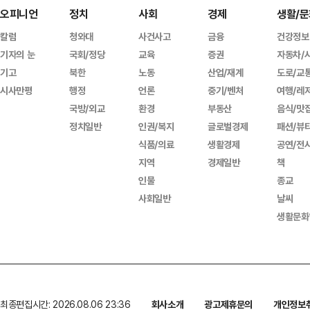
오피니언
정치
사회
경제
생활/문
칼럼
청와대
사건사고
금융
건강정보
기자의 눈
국회/정당
교육
증권
자동차/
기고
북한
노동
산업/재계
도로/교
시사만평
행정
언론
중기/벤처
여행/레
국방/외교
환경
부동산
음식/맛
정치일반
인권/복지
글로벌경제
패션/뷰
식품/의료
생활경제
공연/전
지역
경제일반
책
인물
종교
사회일반
날씨
생활문화
최종편집시간: 2026.08.06 23:36
회사소개
광고제휴문의
개인정보