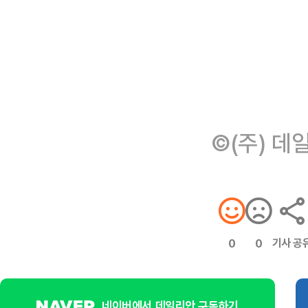
©(주) 데
기사 공
0
0
네이버에서 데일리안 구독하기