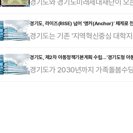
경기도와 경기도미래세대재단이 오는 2
통해 "그동안 경기 북부 도민의 일상
계획이다. 자세한 홍보관 운영 일정 
기도 청년 면접수당' 1차 모집을 진
해 온 군사시설 규제 완화를 경기도민
면접비용 부담을 완화하고, 적극적인
경기도, 라이즈(RISE) 넘어 '앵커(Anchor)' 체계로
치는 경기 북부가 오랜 한계를 넘어 
경기도는 기존 '지역혁신중심 대학지원
음 시작됐다.신청 대상은 2026년 1
발점이 될 것"이라고 평가했다.이어 
계(이하 앵커)'로 전면 개편하고, 
로, 공고일 기준 주민등록상 주소지가 
역이 되살아날…
규 과제 수행대학 선정 결과를 확정·
경기도, 제2차 아동정책기본계획 수립…'경기도형 아동
년 1월 1일생 ~ 2008년 12월 3
경기도가 2030년까지 가족돌봄수당
(Anchor)'는 지자체가 주도해 대
있다. 또한 지난해 12월에 취업 면
돌봄 추진을 강화한다.도는 아동이 
지역의 일자리 전략과 연계해 글로벌
조성하기 위해 향후 5년간 경기도 아
장' 재정지원 모델이다. 교육부 방침
정책기본계획(2026~2030)'을 
발전을 뒷받침하고자 기존 대학 지원
저출생 심화, 디지털 환경 가속화, 
대한 유도한다는 …
변화에 선제적이고 능동적으로 대응하