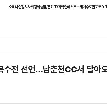
오피니언
정치
사회
경제
생활/문화
IT/과학
연예
스포츠
세계
수도권
포토
D-
 복수전 선언…남춘천CC서 달아오