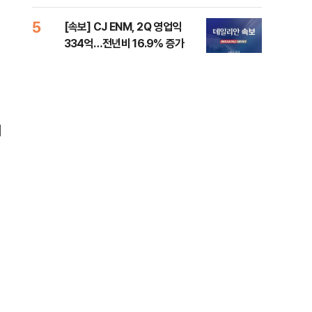
준비 [Now 2.30]
증거
5
10
[속보] CJ ENM, 2Q 영업익
과거
334억…전년비 16.9% 증가
분?
앞에
이