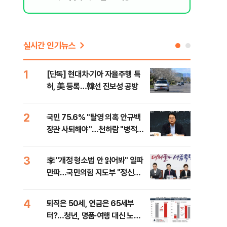
실시간 인기뉴스
1
6
[단독] 현대차·기아 자율주행 특
롯데
적
허, 美 등록…韓선 진보성 공방
률 
로"
2
7
국민 75.6% "탈영 의혹 안규백
"통
장관 사퇴해야"…천하람 "병적기
길"
록 즉각 공개하라"
3
8
李 "개정 형소법 안 읽어봐" 일파
치솟
만파…국민의힘 지도부 "정신세
만에
계 궁금하다"
4
9
퇴직은 50세, 연금은 65세부
[단
터?…청년, 명품·여행 대신 노후
희룡