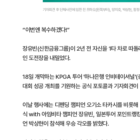
기자회견 후 단체사진에 임한 진 쯔하오(왼쪽부터), 양지호, 박상현, 함정우
“이번엔 복수하겠다!”
장유빈(신한금융그룹)이 2년 전 자신을 1타 차로 따돌
인 도전장을 내밀었다.
18일 개막하는 KPGA 투어 '하나은행 인비테이셔널'(
대회 성공 개최를 기원하는 공식 포토콜과 기자회견이
이날 행사에는 디펜딩 챔피언 오기소 타카시를 비롯해 2
식 with 아임비타 챔피언 장유빈, 일본투어 포인트랭킹
언 박상현이 참석해 우승 각오를 밝혔다.