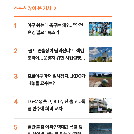
스포츠 많이 본 기사
1
야구 쉬는데 축구는 왜?…“안전
운영 필요” 목소리
2
'골프 연습장이 달라진다' 트랙맨
코리아…운영자 위한 사업설명회
개최
3
프로야구마저 일시정지…KBO가
내놓을 묘수는?
4
LG·삼성 웃고, KT·두산 울고…폭
염 변수에 희비 교차
5
홀란 불참 여파? 역대급 폭염 덮