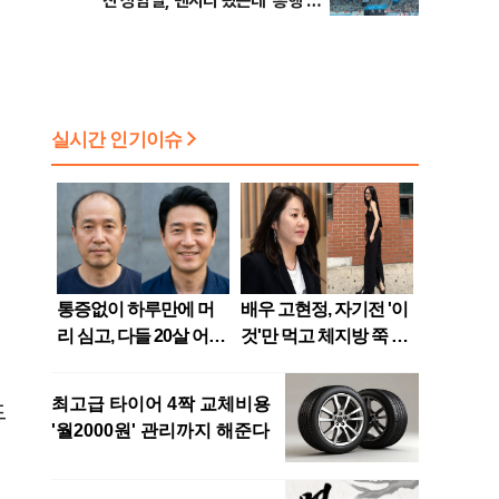
친 상암벌, 맨시티 왔는데 ‘흥행 저
조’
드