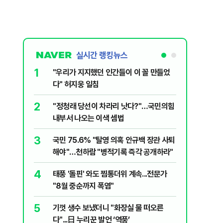
실시간 랭킹뉴스
1
6
"우리가 지지했던 인간들이 이 꼴 만들었
정청래, 
다" 허지웅 일침
대고 대통
2
7
​"정청래 당선이 차라리 낫다?"…국민의힘
[단독] 
내부서 나오는 이색 셈법
록…韓선
3
8
국민 75.6% "탈영 의혹 안규백 장관 사퇴
'화장실서
해야"…천하람 "병적기록 즉각 공개하라"
기하던 男
4
9
태풍 '돌핀' 와도 찜통더위 계속...전문가
‘풀옵션 
"8월 중순까지 폭염"
날 1만대
5
10
기껏 생수 보냈더니 "화장실 물 떠오른
AI 호황
다"...日 누리꾼 발언 ‘역풍’
주주환원