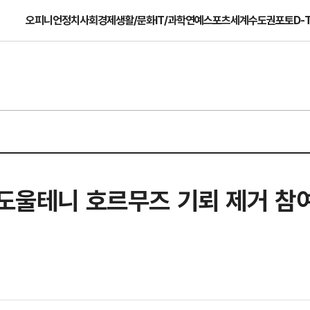
오피니언
정치
사회
경제
생활/문화
IT/과학
연예
스포츠
세계
수도권
포토
D-
 도울테니 호르무즈 기뢰 제거 참