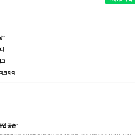
상”
췄다
최고
페이크까지
들면 공습"