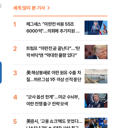
지
세계 많이 본 기사
1
헤그세스 "이란전 비용 55조
6000억"…의회에 추가지원 촉
구
2
트럼프 “이란전 곧 끝난다”…‘탄
약 바닥’엔 “막대한 물량 있다”
3
美 해상봉쇄로 이란 원유 수출 차
질…하르그섬 1주 이상 선적 중단
4
"군사 옵션 한계"…미군 수뇌부,
이란 전쟁 출구 전략 모색
5
美증시, '고용 쇼크'에도 웃었다…