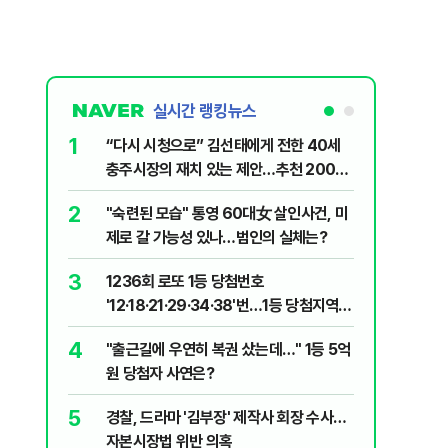
실시간 랭킹뉴스
1
6
“다시 시청으로” 김선태에게 전한 40세
김민석, 
충주시장의 재치 있는 제안…추천 2000
누적 결과
개
2
7
"숙련된 모습" 통영 60대女 살인사건, 미
"정청래,
제로 갈 가능성 있나…범인의 실체는?
말라"…친
격돌
3
8
1236회 로또 1등 당첨번호
최악의 
'12·18·21·29·34·38'번…1등 당첨지역
낮 최고 
어디?
4
9
"출근길에 우연히 복권 샀는데…" 1등 5억
‘탄약 고
원 당첨자 사연은?
색출하라
5
10
경찰, 드라마 '김부장' 제작사 회장 수사…
장애인 밀
자본시장법 위반 의혹
심도 실형