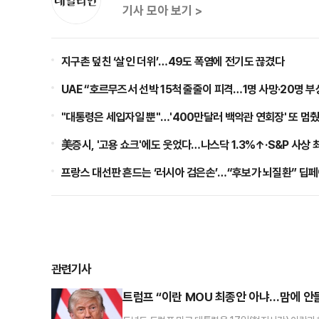
기사 모아 보기 >
지구촌 덮친 ‘살인 더위’…49도 폭염에 전기도 끊겼다
UAE “호르무즈서 선박 15척 줄줄이 피격…1명 사망·20명 부
"대통령은 세입자일 뿐"…'400만달러 백악관 연회장' 또 멈
美증시, '고용 쇼크'에도 웃었다…나스닥 1.3%↑·S&P 사상 
프랑스 대선판 흔드는 ‘러시아 검은손’…“후보가 뇌질환” 딥
관련기사
트럼프 “이란 MOU 최종안 아냐…맘에 안