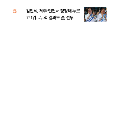
리
5
10
김민석, 제주·인천서 정청래 누르
헤그
고 1위…누적 결과도 金 선두
60
구