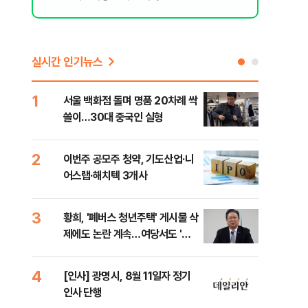
실시간 인기뉴스
1
6
서울 백화점 돌며 명품 20차례 싹
"정
쓸이…30대 중국인 실형
도 
원 
2
7
이번주 공모주 청약, 기도산업·니
李,
어스랩·해치텍 3개사
국민
李 
3
8
황희, '폐버스 청년주택' 게시물 삭
[단
)
제에도 논란 계속…여당서도 '내
1%
로남불' 비판
4
9
[인사] 광명시, 8월 11일자 정기
[속
인사 단행
선거