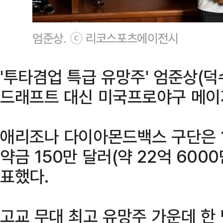
엄준상. ⓒ 리코스포츠에이전시
'투타겸업 특급 유망주' 엄준상(
드래프트 대신 미국프로야구 메이저
애리조나 다이아몬드백스 구단은 1
약금 150만 달러(약 22억 60
표했다.
고교 무대 최고 유망주 가운데 한