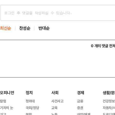
최신순
찬성순
반대순
0 개의 댓글 전
오피니언
정치
사회
경제
생활/문
칼럼
청와대
사건사고
금융
건강정보
기자의 눈
국회/정당
교육
증권
자동차/
기고
북한
노동
산업/재계
도로/교