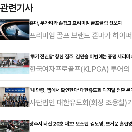
관련기사
혼마, 부가티와 손잡고 프리미엄 골프클럽 선보여
프리미엄 골프 브랜드 혼마가 하이퍼
클럽 컬렉션 'HONMA × BUGATT
마의 클럽 제작 기술과 부가티의 디
‘루키 전관왕’ 향한 질주, 김민솔 이번에는 풍덩 세리머
한국여자프로골프(KLPGA) 투어의 
히 브랜드 로고를 적용하는 수준을 
솔(20, 두산건설 We’ve)이 내친김
전반에 반영했다.드라이버 헤드 페
선점을 노린다.2026시즌 KLPGA
‘내 단증, 앱에서 확인한다’ 대한유도회 디지털 전환 본
디자인을 적용했고, 퍼터에는 부가티의
사단법인 대한유도회(회장 조용철)가 
마스터즈’(총상금 10억원)가 오는 
영됐다.제품은 ▲베레스 슈퍼 프리미엄(
김종민)와 디지털 운영 솔루션 공급 
위치한 더헤븐 컨트리클럽(파72/6,
월드 …
의 본격적인 디지털 전환(DX)에 나
광주서 터진 20호 대포! 오스틴-김도영, 뜨거운 홈런
서 가장 주목받는 선수는 ‘메이저 퀸