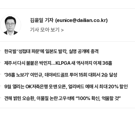
김윤일 기자 (eunice@dailian.co.kr)
기사 모아 보기 >
한국발 ‘성접대 파문’에 일본도 발칵, 실명 공개에 충격
제주서 다시 불붙은 박민지…KLPGA 새 역사까지 이제 36홀
‘36홀 노보기’ 이민규, 데이비드골프 투어 15회 대회서 2승 달성
9월 열리는 OK저축은행 읏맨 오픈, 얼리버드 예매 시 최대 20% 할인
견해 밝힌 오승환, 이물질 논란 고우석에 “100% 확신, 억울할 것”