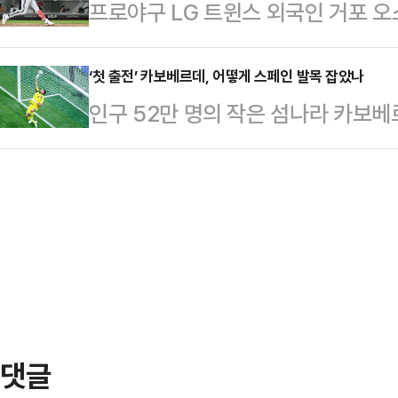
프로야구 LG 트윈스 외국인 거포 오스
조용철 회장과 스포디아 김종민 대표,
로피에 입을 맞출지 여부다. 여기에
이 나란히 시즌 20호 홈런을 터뜨리
자들이 참석한 가운데 시스템 공급 
16일 광주-기아 챔피언스필드에서 펼쳐진
‘첫 출전’ 카보베르데, 어떻게 스페인 발목 잡았나
번 사업은 그동안 문서나 개별 시스
인구 52만 명의 작은 섬나라 카보베
타이거즈전에서 3번 타자(1루수)로 선
가중시키고 개인의 즉각적인 활용을 어
승부를 기록하며 역사적인 첫 승점을 
초 2사 후 타석에 들어선 오스틴은 K
의 정보를 …
대 이변으로 꼽히는 결과다.카보베르
좌중간 담장 넘어가는 솔로 홈런을 만
틀랜타 스타디움에서 열린 대회 조별
5경기 만에 터뜨린 홈런이다.오스틴은
이 0-0 무승부를 기록했다.이 결과
대 이변으로 기록될 가능성이 높다.국
은 ‘신성’ 라민 야말(바르셀로나)을 
체스터 시티…
댓글