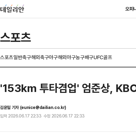
오피
스포츠
스포츠일반
축구
해외축구
야구
해외야구
농구
배구
UFC
골프
'153km 투타겸업' 엄준상, K
김윤일 기자 (eunice@dailian.co.kr)
입력 2026.06.17 22:33 수정 2026.06.17 22:33