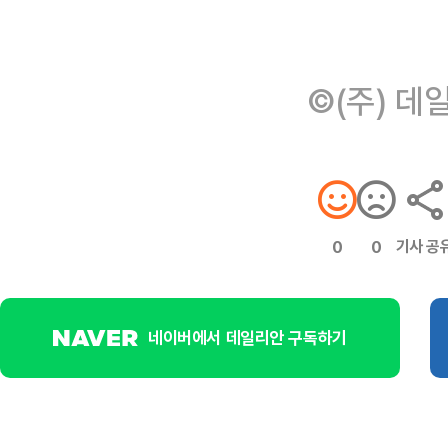
©(주) 데
기사 공
0
0
네이버에서 데일리안 구독하기