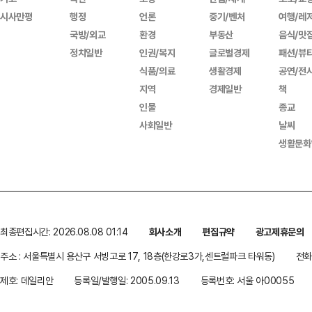
시사만평
행정
언론
중기/벤처
여행/레
국방/외교
환경
부동산
음식/맛
정치일반
인권/복지
글로벌경제
패션/뷰
식품/의료
생활경제
공연/전
지역
경제일반
책
인물
종교
사회일반
날씨
생활문화
최종편집시간: 2026.08.08 01:14
회사소개
편집규약
광고제휴문의
주소 : 서울특별시 용산구 서빙고로 17, 18층(한강로3가,센트럴파크 타워동)
전화 
제호: 데일리안
등록일/발행일: 2005.09.13
등록번호: 서울 아00055