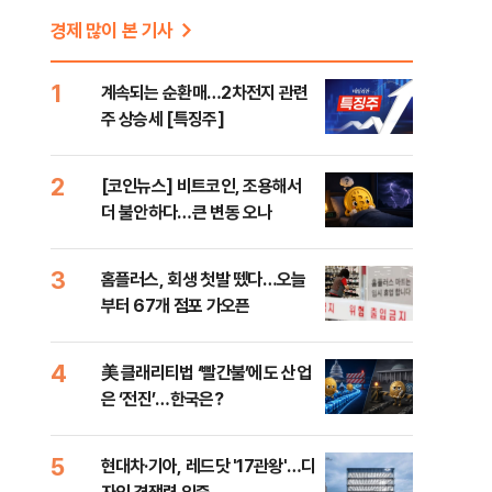
경제 많이 본 기사
1
계속되는 순환매…2차전지 관련
주 상승세 [특징주]
2
[코인뉴스] 비트코인, 조용해서
더 불안하다…큰 변동 오나
3
홈플러스, 회생 첫발 뗐다…오늘
부터 67개 점포 가오픈
4
美 클래리티법 ‘빨간불’에도 산업
은 ‘전진’…한국은?
5
현대차·기아, 레드닷 '17관왕'…디