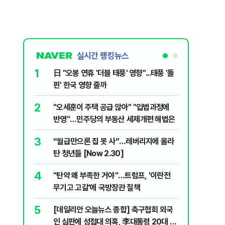
실시간 랭킹뉴스
1
6
日 "오봉 연휴 '더블 태풍' 영향"...태풍 '돌
[속보] 
핀' 한국 영향 줄까
선관위 등
2
7
"오세훈이 주택 공급 않아" "입법과정에
버핏 "美 
반영"…민주당의 부동산 세제개편 해법은
신호에 
3
8
“월급만으론 집 못 사”…레버리지에 올라
공세 명분
탄 청년들 [Now 2.30]
삐…쇄신파
4
9
"탄약 왜 부족한 거야"…트럼프, '이란전
계속되는
무기고 고갈'에 국방장관 질책
[특징주]
5
10
[데일리안 오늘뉴스 종합] 축구협회 외국
집주인 
인 심판에 성접대 의혹, 李대통령 20대 지
자 보호