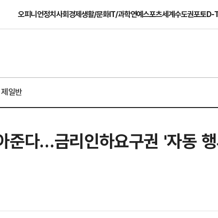
오피니언
정치
사회
경제
생활/문화
IT/과학
연예
스포츠
세계
수도권
포토
D-
경제일반
아준다…금리인하요구권 '자동 행사