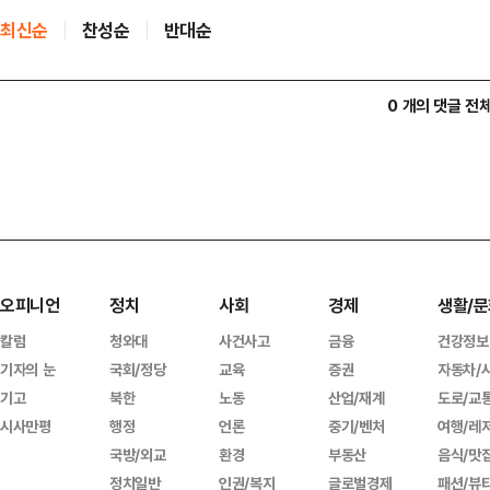
최신순
찬성순
반대순
0 개의 댓글 전
오피니언
정치
사회
경제
생활/문
칼럼
청와대
사건사고
금융
건강정보
기자의 눈
국회/정당
교육
증권
자동차/
기고
북한
노동
산업/재계
도로/교
시사만평
행정
언론
중기/벤처
여행/레
국방/외교
환경
부동산
음식/맛
정치일반
인권/복지
글로벌경제
패션/뷰