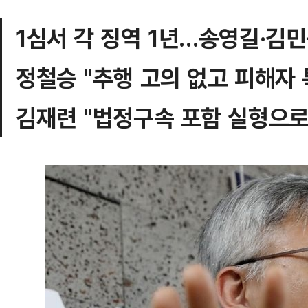
1심서 각 징역 1년…송영길·김민
정철승 "추행 고의 없고 피해자 
김재련 "법정구속 포함 실형으로