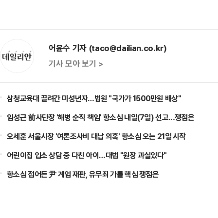
어윤수 기자 (taco@dailian.co.kr)
기사 모아 보기 >
삼청교육대 끌려간 미성년자…법원 "국가가 1500만원 배상"
임성근 前사단장 '해병 순직 책임' 항소심 내일(7일) 선고…쟁점은
오세훈 서울시장 '여론조사비 대납 의혹' 항소심 오는 21일 시작
어린이집 입소 상담 중 다친 아이…대법 "원장 과실있다"
항소심 접어든 尹 계엄 재판, 유무죄 가를 핵심 쟁점은