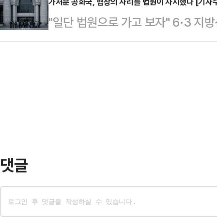
받는 소란이 빚어졌다. 경남 김해시에
가처분 공화국, 협상의 자리를 법원이 차지했다 [기자
6시 올림픽공원 내 실시간 인구는 4
"일단 법원으로 가고 보자" 6·3 
한 60대 남성이 유사한 소동을 벌
32.3%가 20대였다.서늘해진 저녁
사이에서 공공연히 돌던 말이다. 실제
따르면 A씨는 3일 오전 7시께 세종
표소 주변…
이 김영환 충북지사의 가처분은 인용
지를 투표함에 바로 넣지 않고 선거관
당내 징계에 불복한 인사들이 법원 
통령도 이렇게 하지 않았느냐"며 "
돼야 할 문제들이 법원 결정문 한 장
말했다고 한다.그…
지 않았다. 삼성전자 노사가 협상 테
공정 유지를 위한 가처분을 신청했고
결론을 내기…
댓글