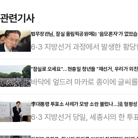
관련기사
법무장관님, 잠실 올림픽공원에는 '음모론자'가 없었습
6·3 지방선거 과정에서 발생한 황당
시지는 지독하리만큼 모순적이다. 정
해 선관위의 책임 있는 반성과 신속
"잠실로 오세요"…현충일 청년들 "재선거, 우리가 외친
바닥에 엎드려 마카로 종이에 글씨를 
특검과 국정조사 가능성까지 언급했
파가 끝없이 이어졌다. 현충일인 6
었다. 정 장관은 "사태의 혼란을 틈
기장 일대를 가득 메운 청년들의 풍경
李대통령 투표소 사례가 모방 소란 불렀나…法 형평성
거 음모론과 극단세력의 불법적인 폭
6·3 지방선거 당일, 세종시의 한 투
추산 약 1만명이 개표소 인근 8개 
"정당한 권리를 주장하는 국민과 
용지를 투표함에 넣지 않고 주변 
인파는 줄지 않고 오히려 늘었다. 
극단세력은 얼씬도 하지 않…