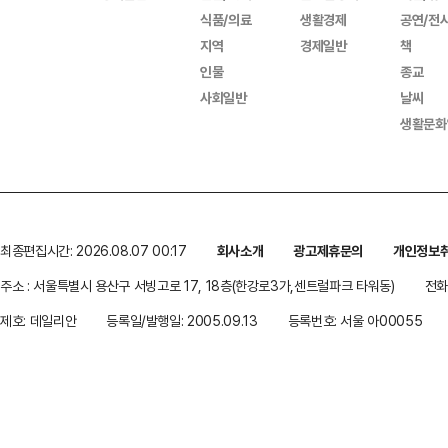
식품/의료
생활경제
공연/전
지역
경제일반
책
인물
종교
사회일반
날씨
생활문화
최종편집시간: 2026.08.07 00:17
회사소개
광고제휴문의
개인정보
주소 : 서울특별시 용산구 서빙고로 17, 18층(한강로3가,센트럴파크 타워동)
전화 
제호: 데일리안
등록일/발행일: 2005.09.13
등록번호: 서울 아00055