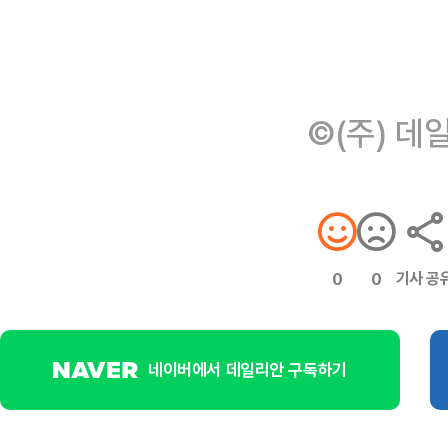
©(주) 데
기사 공
0
0
네이버에서 데일리안 구독하기