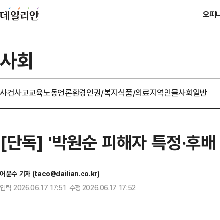
오피
사회
사건사고
교육
노동
언론
환경
인권/복지
식품/의료
지역
인물
사회일반
[단독] '박원순 피해자 특정·후배
어윤수 기자 (taco@dailian.co.kr)
입력 2026.06.17 17:51 수정 2026.06.17 17:52