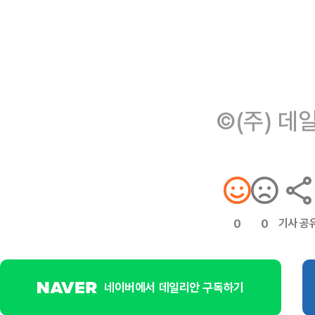
©(주) 데
기사 공
0
0
네이버에서 데일리안 구독하기