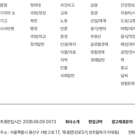
칼럼
청와대
사건사고
금융
건강정보
기자의 눈
국회/정당
교육
증권
자동차/
기고
북한
노동
산업/재계
도로/교
시사만평
행정
언론
중기/벤처
여행/레
국방/외교
환경
부동산
음식/맛
정치일반
인권/복지
글로벌경제
패션/뷰
식품/의료
생활경제
공연/전
지역
경제일반
책
인물
종교
사회일반
날씨
생활문화
최종편집시간: 2026.08.09 00:13
회사소개
편집규약
광고제휴문의
주소 : 서울특별시 용산구 서빙고로 17, 18층(한강로3가,센트럴파크 타워동)
전화 