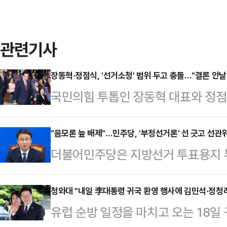
관련기사
장동혁·정점식, '선거소청' 범위 두고 충돌…"결론 안날
국민의힘 투톱인 장동혁 대표와 정점
부족 사태에 따른 선거소청 범위를 
이어지고 있다.신동욱 수석최고위원은
"음모론 늪 배제"…민주당, '부정선거론' 선 긋고 선관
더불어민주당은 지방선거 투표용지 부
자들과 만나 선거소청에서 지역을 좁게
부실 선거이지 부정 선거가 아니다"
대표의 '전면 재투표' 주장 배경에 
의힘의 부정선거론에 선을 긋고 선관
청와대 "내일 李대통령 귀국 환영 행사에 김민석·정청래
앙선거관리위원회에서 이를테면 '서울
유럽 순방 일정을 마치고 오는 18일
에 착수했다. 이를 두고 야권발 음
고, '우리는 어떤 지역도 선거에 영향