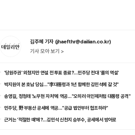
김주혜 기자 (jhaefthr@dailian.co.kr)
기사 모아 보기 >
'당원주권' 외쳤지만 연설 전 투표 종료?…민주당 전대 '룰의 역설'
박지원이 본 호남 당심…"李대통령과 1년 함께한 김민석에 갈 것"
송영길, 정청래 '노무현 자처'에 역공…"오히려 이인제처럼 대통령 공격"
민주당, 野 부동산 공세에 역공…"공급 법안부터 협조하라"
근거는 '적절한 때'에?…김민석 신천지 승부수, 공세에서 방어로