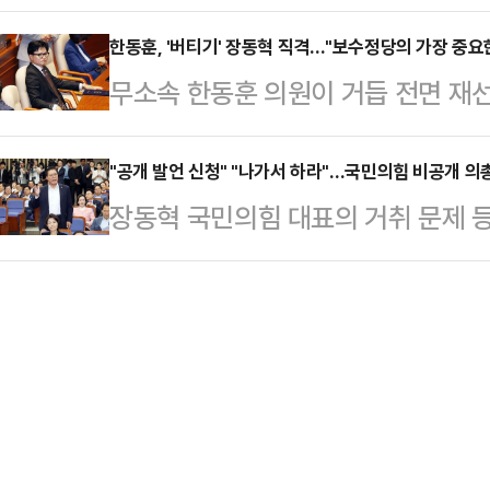
민석 국무총리와 정청래 더불어민주
정조사를 앞두고 정책 주도권을 확
송으로 갈 …
수석대변인은 17일 언론 공지를 통해 
한동훈, '버티기' 장동혁 직격…"보수정당의 가장 중요
도 민주당 원내대표는 17일 오후 국
무소속 한동훈 의원이 거듭 전면 재선
에는 국무총리, 행정안전부 차관 등 
혁을 위한 토론회'에 참석해 "관리의
혁 국민의힘 대표를 겨냥해 "상식적
지도부가 참석할 예정"이라고 밝혔다.
문제로 이 둘을 뒤섞는 순…
훈 의원은 17일 국회에서 기자들과
"공개 발언 신청" "나가서 하라"…국민의힘 비공개 의
을 위해 경기 성남시 서울공항에서 출
장동혁 국민의힘 대표의 거취 문제 
대표 거취 문제와 선거 소청 논의에 
호중 행정안전부 장관, 강훈식 대통령
경전이 벌어졌다. 송석준 의원이 비공
조했다.한 의원은 "보수정당의 가장
교부 2차관 등…
대표 비서실장인 박준태 의원이 "나가
장했다.재선거 문제에 대해서는 "이
를 두고 감정의 골이 깊어진 분위기다
을 100% 공감을 한다"면서도 "그
총회를 개최했다. 주요 사안은 지난
위해 선동하고 어…
과 관련해 의원들의 의견을 묻기 위한
취 문제가 화두에 오를 것이라는 전