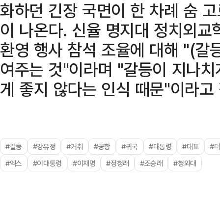
화하던 긴장 국면이 한 차례 숨 
이 나온다. 신율 명지대 정치외교
환영 행사 참석 조율에 대해 "(갈
여주는 것"이라며 "갈등이 지나
게 좋지 않다는 인식 때문"이라고 
#갈등
#강유정
#거취
#공항
#귀국
#대통령
#대표
#
#엑스
#이대통령
#이재명
#정청래
#조승래
#청와대