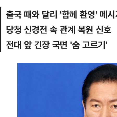
출국 때와 달리 '함께 환영' 메
당청 신경전 속 관계 복원 신호
전대 앞 긴장 국면 '숨 고르기'