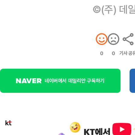
©(주) 데
기사 공
0
0
네이버에서 데일리안 구독하기