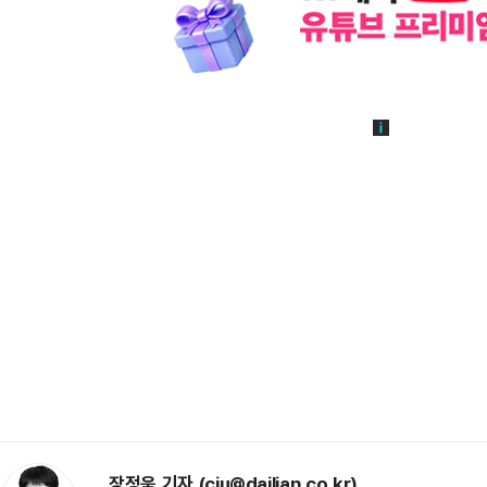
장정욱 기자 (cju@dailian.co.kr)