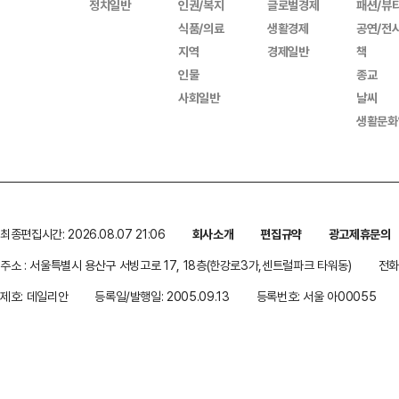
정치일반
인권/복지
글로벌경제
패션/뷰
식품/의료
생활경제
공연/전
지역
경제일반
책
인물
종교
사회일반
날씨
생활문화
최종편집시간: 2026.08.07 21:06
회사소개
편집규약
광고제휴문의
주소 : 서울특별시 용산구 서빙고로 17, 18층(한강로3가,센트럴파크 타워동)
전화 
제호: 데일리안
등록일/발행일: 2005.09.13
등록번호: 서울 아00055