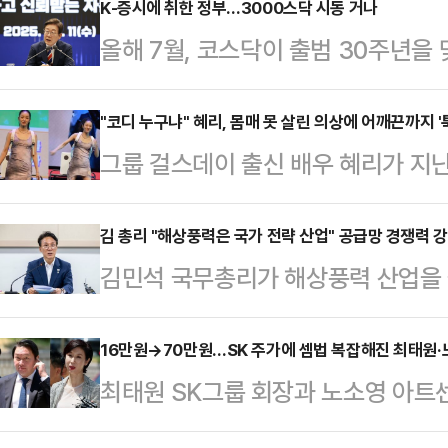
K-증시에 취한 정부…3000스닥 시동 거나
올해 7월, 코스닥이 출범 30주년을
3000 시대’를 목표로 제시했다.코
체질 개선을 이뤄낼 수 있을지 주목된
"코디 누구냐" 혜리, 몸매 못 살린 의상에 어깨끈까지 '
그룹 걸스데이 출신 배우 혜리가 지
일) 코스닥 지수는 전 거래일 대비 15.
팬 미팅에서 의상 논란과 돌발 사고를
거래를 마쳤다.올해 110거래일 중 
해 기획 단계부터 직접 참여하며 공
김 총리 "해상풍력은 국가 전략 산업" 공급망 경쟁력 
89거래일이다.앞서 코스닥은 올해 1월
김민석 국무총리가 해상풍력 산업을 
아쉬움을 남겼다는 평가가 이어졌다
1월 6일 이후 약 4년 만에 ‘천스닥’
기반과 공급망 경쟁력 강화를 위한 
비스(SNS)에는 당시 혜리의 팬미팅
석 총리는 17일 전남 여수시 여수
16만원→70만원…SK 주가에 셈법 복잡해진 최태원
다. 혜리는 이날 몸에 밀착되는 원피
최태원 SK그룹 회장과 노소영 아트
산업계 정책간담회'에서 "해상풍력특
스러운 매력을 발산했다.하지만 일부
SK 주가 급등이라는 새로운 변수를 
인허가 절차를 체계화하는 등 정부가
다는 반응을 보였다. …