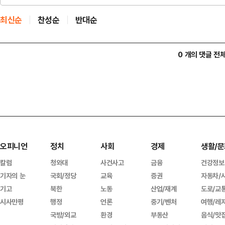
최신순
찬성순
반대순
0 개의 댓글 전
오피니언
정치
사회
경제
생활/문
칼럼
청와대
사건사고
금융
건강정보
기자의 눈
국회/정당
교육
증권
자동차/
기고
북한
노동
산업/재계
도로/교
시사만평
행정
언론
중기/벤처
여행/레
국방/외교
환경
부동산
음식/맛