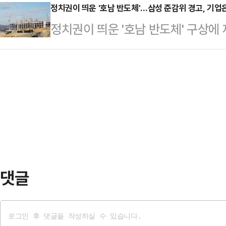
조정기일은 90분간 진행됐지만 합의
정치권이 띄운 '호남 반도체'…삼성 준감위 경고, 기업
다"며 "앞으로도 그렇게 하겠다"고 
정치권이 띄운 '호남 반도체' 구상에
차가 재개된다.17일 재계에 따르면 
보, 탄소 중립 실현이라는 측면에서
(AI) 확산으로 메모리 반도체 수
근 최 회장과 노 관장의 재산분할 
추진해야 되겠다고 하고 …
추가 투자 필요성은 커지고 있지만,
이번 소송의 핵심 변수가 주목받고 
수 없다는 기류가 강하다. 최태원 S
변론을 재개해 분할 대상 재산의 규모
해 국내외 가능성을 모두 열어두겠다
심리한다. …
회가 이례적으로 "기업 경영이 정치 
고 나섰다.17일 업계에 따르면 최
전자와 SK하이닉스…
댓글