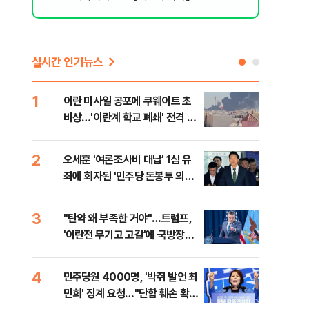
실시간 인기뉴스
1
6
이란 미사일 공포에 쿠웨이트 초
日 
비상…'이란계 학교 폐쇄' 전격 명
했지
령
2
7
오세훈 '여론조사비 대납' 1심 유
보완
죄에 회자된 '민주당 돈봉투 의
은 
혹'…왜?
3
8
"탄약 왜 부족한 거야"…트럼프,
'경
'이란전 무기고 고갈'에 국방장관
조준
질책
금폭
4
9
민주당원 4000명, '박쥐 발언 최
병력
민희' 징계 요청…"단합 훼손 확인
60