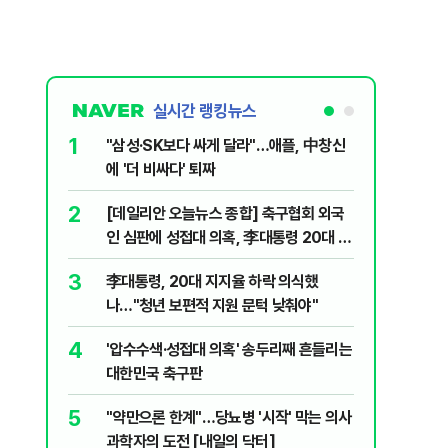
실시간 랭킹뉴스
1
6
"삼성·SK보다 싸게 달라"…애플, 中창신
오세훈 '
에 '더 비싸다' 퇴짜
된 '민주
2
7
[데일리안 오늘뉴스 종합] 축구협회 외국
지진에 
인 심판에 성접대 의혹, 李대통령 20대 지
日 여성..
지율 하락 의식했나, 삼전닉스 올인은 금
3
8
李대통령, 20대 지지율 하락 의식했
보완수사
물, SK하이닉스 프리마켓 시초가 논란 재
나…"청년 보편적 지원 문턱 낮춰야"
몫됐나
점화, 김민석 "과반 승리 가능성 99%" 등
4
9
'압수수색·성접대 의혹' 송두리째 흔들리는
레버리지 
대한민국 축구판
지수로 
5
10
"약만으론 한계"…당뇨병 '시작' 막는 의사
"솟구친 
과학자의 도전 [내일의 닥터]
유공장 화