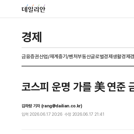
경제
금융
증권
산업/재계
중기/벤처
부동산
글로벌경제
생활경제
코스피 운명 가를 美 연준
김하랑 기자 (rang@dailian.co.kr)
입력 2026.06.17 20:26 수정 2026.06.17 21:41