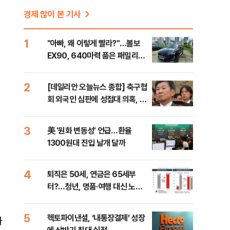
경제 많이 본 기사
1
"아빠, 왜 이렇게 빨라?"…볼보
EX90, 640마력 품은 패밀리카
[시승기]
2
[데일리안 오늘뉴스 종합] 축구협
회 외국인 심판에 성접대 의혹, 李
대통령 20대 지지율 하락 의식했
나, 삼전닉스 올인은 금물, SK하
3
美 '원화 변동성' 언급…환율
이닉스 프리마켓 시초가 논란 재
1300원대 진입 날개 달까
점화, 김민석 "과반 승리 가능성
99%" 등
4
퇴직은 50세, 연금은 65세부
터?…청년, 명품·여행 대신 노후
준비 [Now 2.30]
5
헥토파이낸셜, ‘내통장결제’ 성장
과