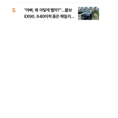
해야"
40
5
10
"아빠, 왜 이렇게 빨라?"…볼보
"삼
EX90, 640마력 품은 패밀리카
中창
[시승기]