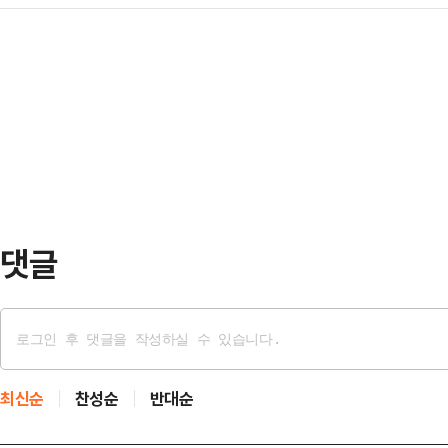
해석을 경계했다.김진욱 민주당 당대
야 기금은 조성될 예정이며 ‘이 자금
(79.2%)·경남(75.2%)…
'김준우 뉴스 정면승부'에 출연해 한
수 있다’는 미국 내 강경파 반발도 
하며 "보고 좀 이해가 안 간 부분이 
상된다.16일(현지시간) 로이터통신에
나라는 생각을 다시 한번 하지 않을 
금은 …
령 이런 사안들이 있다 하더라도 어
있나"라며 "저는 청와대에 2년 근무
지를 내는 …
댓글
최신순
찬성순
반대순