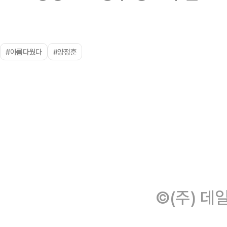
#아름다웠다
#양정훈
©(주) 데