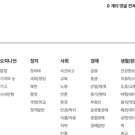
0 개의 댓글 전
오피니언
정치
사회
경제
생활/문
칼럼
청와대
사건사고
금융
건강정보
기자의 눈
국회/정당
교육
증권
자동차/
기고
북한
노동
산업/재계
도로/교
시사만평
행정
언론
중기/벤처
여행/레
국방/외교
환경
부동산
음식/맛
정치일반
인권/복지
글로벌경제
패션/뷰
식품/의료
생활경제
공연/전
지역
경제일반
책
인물
종교