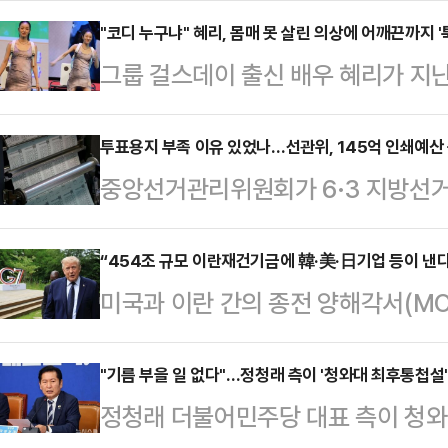
체질 개선을 이뤄낼 수 있을지 주목된
"코디 누구냐" 혜리, 몸매 못 살린 의상에 어깨끈까지 '
그룹 걸스데이 출신 배우 혜리가 지
일) 코스닥 지수는 전 거래일 대비 15.
팬 미팅에서 의상 논란과 돌발 사고를
거래를 마쳤다.올해 110거래일 중 
해 기획 단계부터 직접 참여하며 공
투표용지 부족 이유 있었나…선관위, 145억 인쇄예산
89거래일이다.앞서 코스닥은 올해 1월
중앙선거관리위원회가 6·3 지방선거
아쉬움을 남겼다는 평가가 이어졌다
1월 6일 이후 약 4년 만에 ‘천스닥’
도 실제 집행은 절반 수준에 그친 것
비스(SNS)에는 당시 혜리의 팬미팅
회 소속 송언석 국민의힘 의원이 중
“454조 규모 이란재건기금에 韓·美·日기업 등이 낸다
다. 혜리는 이날 몸에 밀착되는 원피
미국과 이란 간의 종전 양해각서(MOU
선관위는 전국 지방자치단체들에 투
스러운 매력을 발산했다.하지만 일부
의 이란재건기금을 조성하는 방안에 
110%'를 기준으로 확보하도록 요구해
다는 반응을 보였다. …
태이며 한국과 일본 기업을 포함해 미
"기름 부을 일 없다"…정청래 측이 '청와대 최후통첩설
지만 실제 집행액은 편성액의 56.5
정청래 더불어민주당 대표 측이 청
들어가 있는 것으로 알려졌다.다만 
나타났다.지역별 예산 집행률은 울산이