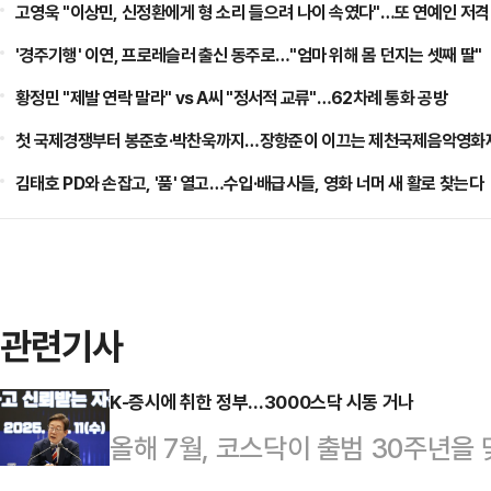
고영욱 "이상민, 신정환에게 형 소리 들으려 나이 속였다"…또 연예인 저격
'경주기행' 이연, 프로레슬러 출신 동주로…"엄마 위해 몸 던지는 셋째 딸"
황정민 "제발 연락 말라" vs A씨 "정서적 교류"…62차례 통화 공방
첫 국제경쟁부터 봉준호·박찬욱까지…장항준이 이끄는 제천국제음악영화제
김태호 PD와 손잡고, '품' 열고…수입·배급사들, 영화 너머 새 활로 찾는다
관련기사
K-증시에 취한 정부…3000스닥 시동 거나
올해 7월, 코스닥이 출범 30주년을
3000 시대’를 목표로 제시했다.코