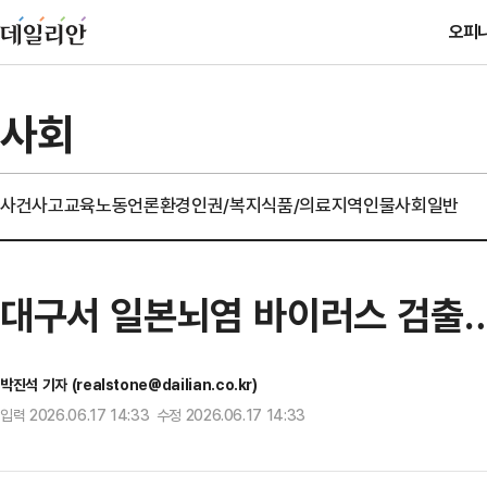
오피
사회
사건사고
교육
노동
언론
환경
인권/복지
식품/의료
지역
인물
사회일반
대구서 일본뇌염 바이러스 검출
박진석 기자 (realstone@dailian.co.kr)
입력 2026.06.17 14:33 수정 2026.06.17 14:33