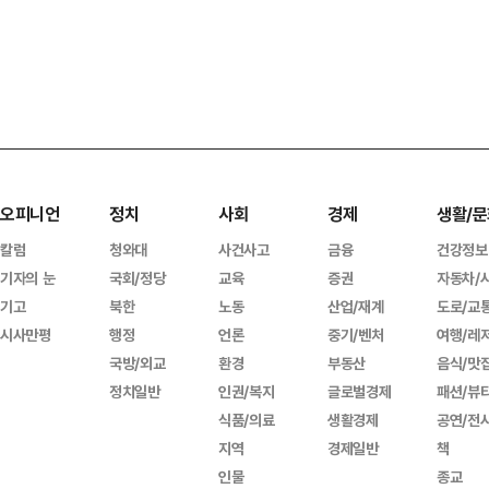
오피니언
정치
사회
경제
생활/문
칼럼
청와대
사건사고
금융
건강정보
기자의 눈
국회/정당
교육
증권
자동차/
기고
북한
노동
산업/재계
도로/교
시사만평
행정
언론
중기/벤처
여행/레
국방/외교
환경
부동산
음식/맛
정치일반
인권/복지
글로벌경제
패션/뷰
식품/의료
생활경제
공연/전
지역
경제일반
책
인물
종교