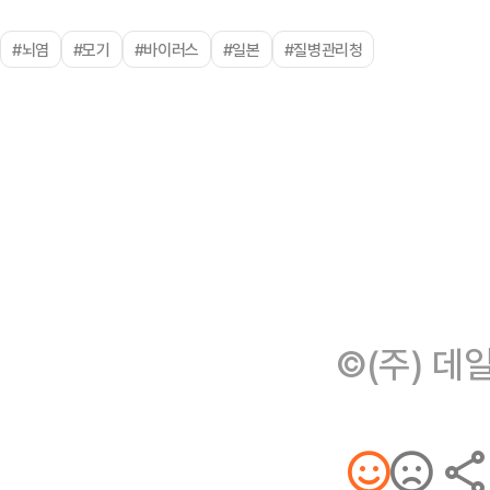
#뇌염
#모기
#바이러스
#일본
#질병관리청
©(주) 데