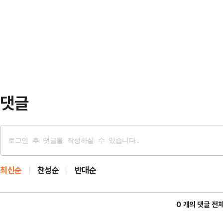
들어가 있는 것으로 알려졌다.다만 
있나"라며 "저는 청와대에 2년 근무
야 기금은 조성될 예정이며 ‘이 자금
지를 내는 …
수 있다’는 미국 내 강경파 반발도 
상된다.16일(현지시간) 로이터통신에
금은 …
댓글
최신순
찬성순
반대순
0 개의 댓글 전