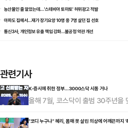
농산물인 줄 알았는데…'스테비아 토마토' 허위광고 적발
아파도 집에서…재가 장기요양 10명 중 7명 살던 집 선호
통신3사, 개인정보 유출 책임 강화…불공정 약관 개선
관련기사
K-증시에 취한 정부…3000스닥 시동 거나
올해 7월, 코스닥이 출범 30주년을
3000 시대’를 목표로 제시했다.코
체질 개선을 이뤄낼 수 있을지 주목된
"코디 누구냐" 혜리, 몸매 못 살린 의상에 어깨끈까지 '