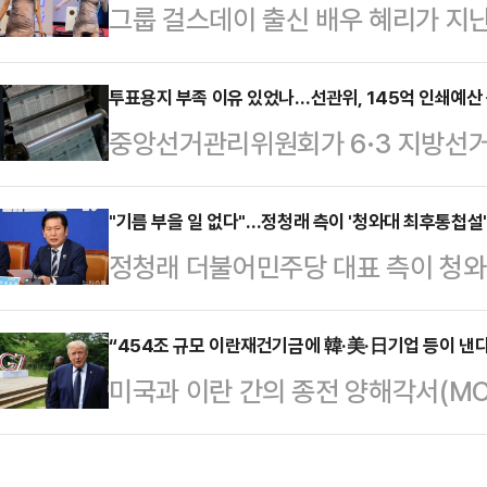
그룹 걸스데이 출신 배우 혜리가 지
일) 코스닥 지수는 전 거래일 대비 15.
팬 미팅에서 의상 논란과 돌발 사고를
거래를 마쳤다.올해 110거래일 중 
해 기획 단계부터 직접 참여하며 공
투표용지 부족 이유 있었나…선관위, 145억 인쇄예산
89거래일이다.앞서 코스닥은 올해 1월
중앙선거관리위원회가 6·3 지방선거
아쉬움을 남겼다는 평가가 이어졌다
1월 6일 이후 약 4년 만에 ‘천스닥’
도 실제 집행은 절반 수준에 그친 것
비스(SNS)에는 당시 혜리의 팬미팅
회 소속 송언석 국민의힘 의원이 중
"기름 부을 일 없다"…정청래 측이 '청와대 최후통첩설
다. 혜리는 이날 몸에 밀착되는 원피
정청래 더불어민주당 대표 측이 청
선관위는 전국 지방자치단체들에 투
스러운 매력을 발산했다.하지만 일부
해석을 경계했다.김진욱 민주당 당대
110%'를 기준으로 확보하도록 요구해
다는 반응을 보였다. …
'김준우 뉴스 정면승부'에 출연해 한
“454조 규모 이란재건기금에 韓·美·日기업 등이 낸다
지만 실제 집행액은 편성액의 56.5
미국과 이란 간의 종전 양해각서(MOU
하며 "보고 좀 이해가 안 간 부분이 
나타났다.지역별 예산 집행률은 울산이
의 이란재건기금을 조성하는 방안에 
나라는 생각을 다시 한번 하지 않을 
(79.2%)·경남(75.2%)…
태이며 한국과 일본 기업을 포함해 미
령 이런 사안들이 있다 하더라도 어