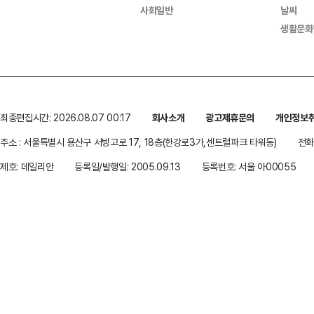
사회일반
날씨
생활문화
최종편집시간: 2026.08.07 00:17
회사소개
광고제휴문의
개인정보
주소 : 서울특별시 용산구 서빙고로 17, 18층(한강로3가,센트럴파크 타워동)
전화 
제호: 데일리안
등록일/발행일: 2005.09.13
등록번호: 서울 아00055