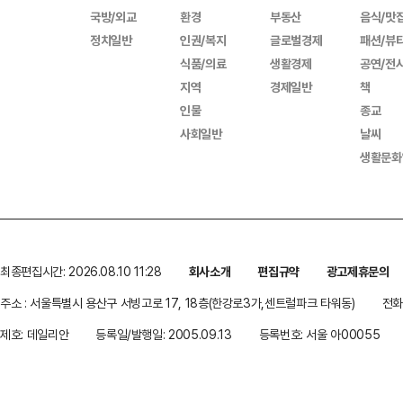
국방/외교
환경
부동산
음식/맛
정치일반
인권/복지
글로벌경제
패션/뷰
식품/의료
생활경제
공연/전
지역
경제일반
책
인물
종교
사회일반
날씨
생활문화
최종편집시간: 2026.08.10 11:28
회사소개
편집규약
광고제휴문의
주소 : 서울특별시 용산구 서빙고로 17, 18층(한강로3가,센트럴파크 타워동)
전화 
제호: 데일리안
등록일/발행일: 2005.09.13
등록번호: 서울 아00055