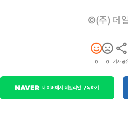
©(주) 데
기사 공
0
0
네이버에서 데일리안 구독하기