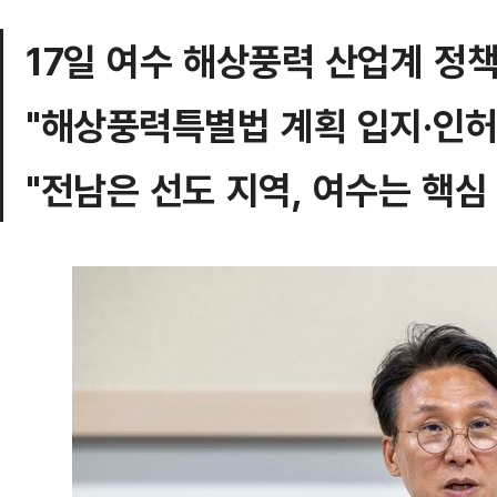
17일 여수 해상풍력 산업계 정
"해상풍력특별법 계획 입지·인허
"전남은 선도 지역, 여수는 핵심