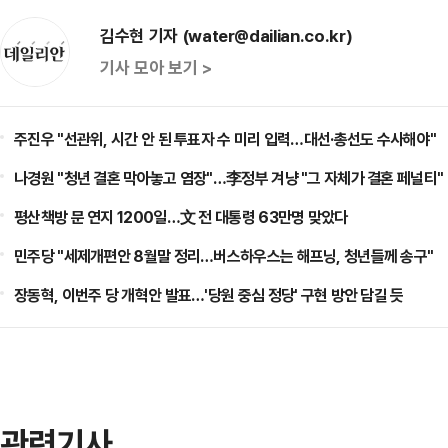
김수현 기자 (water@dailian.co.kr)
기사 모아 보기 >
주진우 "선관위, 시간 안 된 투표자 수 미리 입력…대선·총선도 수사해야"
나경원 "청년 결혼 막아놓고 염장"…李정부 겨냥 "그 자체가 결혼 페널티"
평산책방 문 연지 1200일…文 전 대통령 63만명 맞았다
민주당 "세제개편안 8월말 정리…버스하우스는 해프닝, 청년들께 송구"
장동혁, 이번주 당 개혁안 발표…'당원 중심 정당' 구현 방안 담길 듯
관련기사