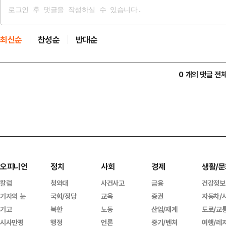
최신순
찬성순
반대순
0 개의 댓글 전
오피니언
정치
사회
경제
생활/문
칼럼
청와대
사건사고
금융
건강정보
기자의 눈
국회/정당
교육
증권
자동차/
기고
북한
노동
산업/재계
도로/교
시사만평
행정
언론
중기/벤처
여행/레