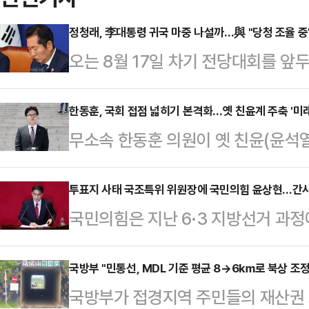
정청래, 李대통령 귀국 마중 나설까…與 "당청 조율 중
오는 8월 17일 차기 전당대회를 앞
주당 대표의 사퇴 시한이 오는 24일
명 대통령의 귀국 마중 여부를 두고 
한동훈, 국회 접점 넓히기 본격화…옛 친윤계 주축 '미
무소속 한동훈 의원이 옛 친윤(윤석
당권 연임을 노리는 정청래 대표 측과
민국 미래혁신포럼(미래혁신포럼)'에
에 나선 청와대 간의 이른바 '명심(이
국민의힘 복당을 앞두고 국회 내 스킨
투표지 사태 국조특위 위원장에 국민의힘 윤상현…간
움이 귀국길 환송·영접이라는 상징적
국민의힘은 지난 6·3 지방선거 과
니냐는 해석이 나온다.17일 정치권에
온다.강준현 민주당 수석대변인은 1
국정조사 특별위원회 위원장에 5선 
현 의원이 회장을 맡고 있는 미래혁
과 만나 이 …
정했다.김승수 국민의힘 원내운영수
국방부 "민통선, MDL 기준 평균 8→6㎞로 북상 조정
께 활동할 동료 의원들과의 소통 필
국방부가 접경지역 주민들의 재산권 
나 이같이 밝혔다. 여야는 전날 더불
이에 따라 정회원 자격을 부여받은 