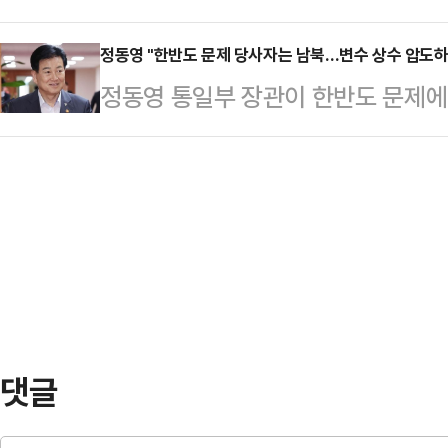
인통제선(민통선) 조정과 군사시설 
2명 등 총 18명으로 국조특위를 구
윤계 색채가 강한 모임으…
나선다.국방부는 17일 '민군상생을 
정동영 "한반도 문제 당사자는 남북…변수 상수 압도하
위원에 김은혜·신동욱·박수민·주진우
정동영 통일부 장관이 한반도 문제에
로 민통선을 평균 2㎞ 북상하고 여
원 선발 배경에 대해 "본인들의 자원
변수일 뿐"이라고 강조했다. 한반도
하는 내용을 담은 군사시설 규제개선
경력이 있는 분…
과 이란의 전쟁이 종결된 상황에서 
터 접경지역 전반에 걸쳐 민통선 조
된다.정동영 장관은 17일 오전 서
은 군사분계선(MDL) 인근 지역에
'2026년 한반도 평화공존 원년 만
제한하는 기준선으로, 현재…
모두발언에서 "결국 한반도 문제의 
변수일 뿐인데, 지금은 변수가 상수를
이 밝혔다.정 장…
댓글