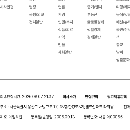
시사만평
행정
언론
중기/벤처
여행/레
국방/외교
환경
부동산
음식/맛
정치일반
인권/복지
글로벌경제
패션/뷰
식품/의료
생활경제
공연/전
지역
경제일반
책
인물
종교
사회일반
날씨
생활문화
최종편집시간: 2026.08.07 21:37
회사소개
편집규약
광고제휴문의
주소 : 서울특별시 용산구 서빙고로 17, 18층(한강로3가,센트럴파크 타워동)
전화 
제호: 데일리안
등록일/발행일: 2005.09.13
등록번호: 서울 아00055