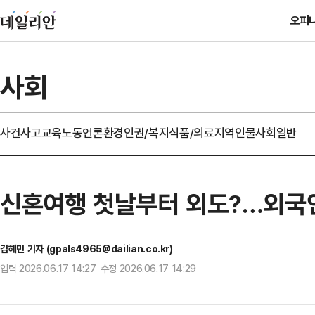
오피
사회
사건사고
교육
노동
언론
환경
인권/복지
식품/의료
지역
인물
사회일반
신혼여행 첫날부터 외도?…외국인
김혜민 기자 (gpals4965@dailian.co.kr)
입력 2026.06.17 14:27 수정 2026.06.17 14:29