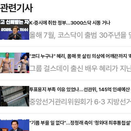
관련기사
K-증시에 취한 정부…3000스닥 시동 거나
올해 7월, 코스닥이 출범 30주년을
3000 시대’를 목표로 제시했다.코
체질 개선을 이뤄낼 수 있을지 주목된
"코디 누구냐" 혜리, 몸매 못 살린 의상에 어깨끈까지 '
그룹 걸스데이 출신 배우 혜리가 지
일) 코스닥 지수는 전 거래일 대비 15.
팬 미팅에서 의상 논란과 돌발 사고를
거래를 마쳤다.올해 110거래일 중 
해 기획 단계부터 직접 참여하며 공
투표용지 부족 이유 있었나…선관위, 145억 인쇄예산
89거래일이다.앞서 코스닥은 올해 1월
중앙선거관리위원회가 6·3 지방선거
아쉬움을 남겼다는 평가가 이어졌다
1월 6일 이후 약 4년 만에 ‘천스닥’
도 실제 집행은 절반 수준에 그친 것
비스(SNS)에는 당시 혜리의 팬미팅
회 소속 송언석 국민의힘 의원이 중
"기름 부을 일 없다"…정청래 측이 '청와대 최후통첩설
다. 혜리는 이날 몸에 밀착되는 원피