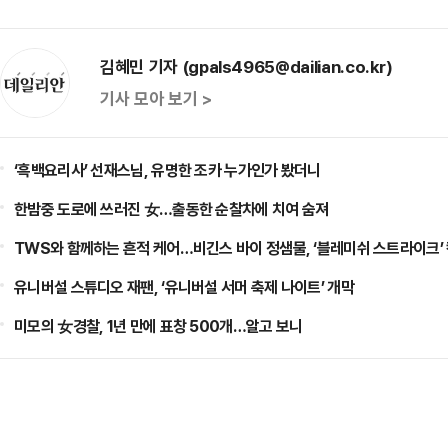
김혜민 기자 (gpals4965@dailian.co.kr)
기사 모아 보기 >
‘흑백요리사’ 선재스님, 유명한 조카 누가인가 봤더니
한밤중 도로에 쓰러진 女…출동한 순찰차에 치여 숨져
TWS와 함께하는 흔적 케어…비긴스 바이 정샘물, ‘블레미쉬 스트라이크’
유니버설 스튜디오 재팬, ‘유니버설 서머 축제 나이트’ 개막
미모의 女경찰, 1년 만에 표창 500개…알고 보니