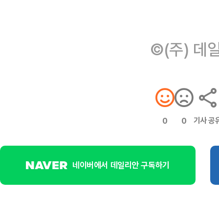
©(주) 데
기사 공
0
0
네이버에서 데일리안 구독하기