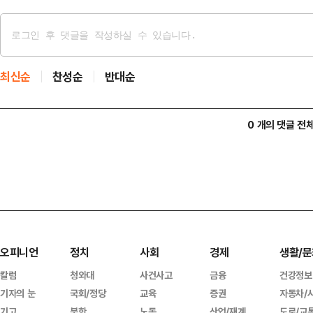
최신순
찬성순
반대순
0 개의 댓글 전
오피니언
정치
사회
경제
생활/문
칼럼
청와대
사건사고
금융
건강정보
기자의 눈
국회/정당
교육
증권
자동차/
기고
북한
노동
산업/재계
도로/교