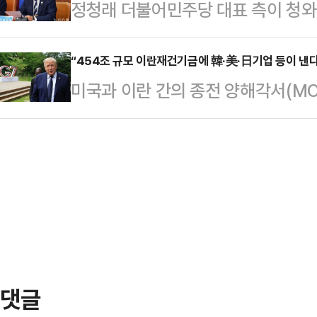
정청래 더불어민주당 대표 측이 청
선관위는 전국 지방자치단체들에 투
스러운 매력을 발산했다.하지만 일부
해석을 경계했다.김진욱 민주당 당대
110%'를 기준으로 확보하도록 요구해
다는 반응을 보였다. …
'김준우 뉴스 정면승부'에 출연해 한
“454조 규모 이란재건기금에 韓·美·日기업 등이 낸다
지만 실제 집행액은 편성액의 56.5
미국과 이란 간의 종전 양해각서(MOU
하며 "보고 좀 이해가 안 간 부분이 
나타났다.지역별 예산 집행률은 울산이
의 이란재건기금을 조성하는 방안에 
나라는 생각을 다시 한번 하지 않을 
(79.2%)·경남(75.2%)…
태이며 한국과 일본 기업을 포함해 미
령 이런 사안들이 있다 하더라도 어
들어가 있는 것으로 알려졌다.다만 
있나"라며 "저는 청와대에 2년 근무
야 기금은 조성될 예정이며 ‘이 자금
지를 내는 …
수 있다’는 미국 내 강경파 반발도 
상된다.16일(현지시간) 로이터통신에
금은 …
댓글