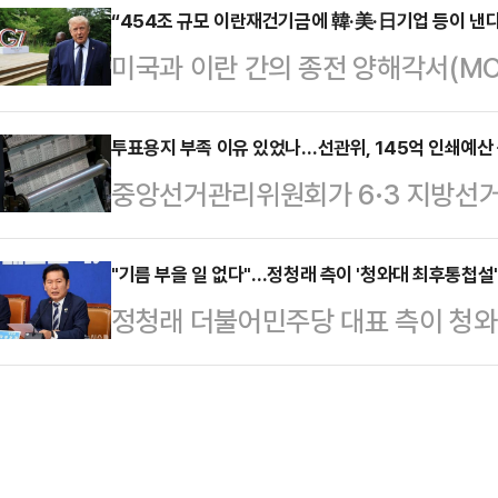
해 기획 단계부터 직접 참여하며 공
“454조 규모 이란재건기금에 韓·美·日기업 등이 낸다
89거래일이다.앞서 코스닥은 올해 1월
미국과 이란 간의 종전 양해각서(MOU
아쉬움을 남겼다는 평가가 이어졌다
1월 6일 이후 약 4년 만에 ‘천스닥’
의 이란재건기금을 조성하는 방안에 
비스(SNS)에는 당시 혜리의 팬미팅
태이며 한국과 일본 기업을 포함해 미
투표용지 부족 이유 있었나…선관위, 145억 인쇄예산
다. 혜리는 이날 몸에 밀착되는 원피
중앙선거관리위원회가 6·3 지방선거
들어가 있는 것으로 알려졌다.다만 
스러운 매력을 발산했다.하지만 일부
도 실제 집행은 절반 수준에 그친 것
야 기금은 조성될 예정이며 ‘이 자금
다는 반응을 보였다. …
회 소속 송언석 국민의힘 의원이 중
"기름 부을 일 없다"…정청래 측이 '청와대 최후통첩설
수 있다’는 미국 내 강경파 반발도 
정청래 더불어민주당 대표 측이 청
선관위는 전국 지방자치단체들에 투
상된다.16일(현지시간) 로이터통신에
해석을 경계했다.김진욱 민주당 당대
110%'를 기준으로 확보하도록 요구해
금은 …
'김준우 뉴스 정면승부'에 출연해 한
지만 실제 집행액은 편성액의 56.5
하며 "보고 좀 이해가 안 간 부분이 
나타났다.지역별 예산 집행률은 울산이
나라는 생각을 다시 한번 하지 않을 
(79.2%)·경남(75.2%)…