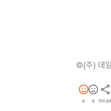
©(주) 데
기사 공
0
0