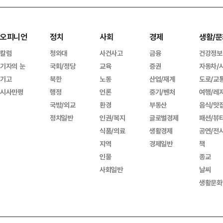
오피니언
정치
사회
경제
생활/문
칼럼
청와대
사건사고
금융
건강정보
기자의 눈
국회/정당
교육
증권
자동차/
기고
북한
노동
산업/재계
도로/교
시사만평
행정
언론
중기/벤처
여행/레
국방/외교
환경
부동산
음식/맛
정치일반
인권/복지
글로벌경제
패션/뷰
식품/의료
생활경제
공연/전
지역
경제일반
책
인물
종교
사회일반
날씨
생활문화