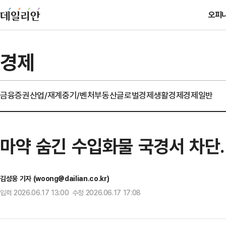
오피
경제
금융
증권
산업/재계
중기/벤처
부동산
글로벌경제
생활경제
경제일반
마약 숨긴 수입화물 국경서 차단
김성웅 기자 (woong@dailian.co.kr)
입력 2026.06.17 13:00 수정 2026.06.17 17:08