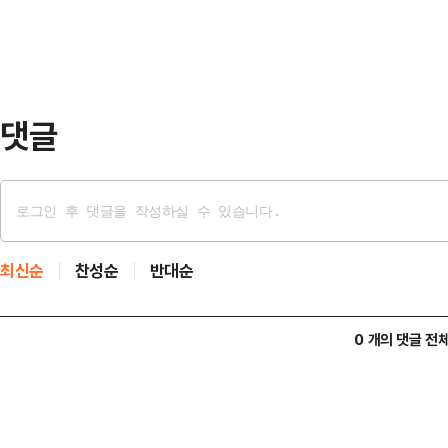
령 이런 사안들이 있다 하더라도 어
있나"라며 "저는 청와대에 2년 근무
지를 내는 …
댓글
최신순
찬성순
반대순
0 개의 댓글 전