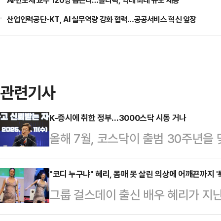
AI·반도체 교수 120명 뽑는다…폴리텍, 역대 최대 규모 채용
산업인력공단-KT, AI 실무역량 강화 협력…공공서비스 혁신 앞장
관련기사
K-증시에 취한 정부…3000스닥 시동 거나
올해 7월, 코스닥이 출범 30주년을
3000 시대’를 목표로 제시했다.코
체질 개선을 이뤄낼 수 있을지 주목된
"코디 누구냐" 혜리, 몸매 못 살린 의상에 어깨끈까지 '
그룹 걸스데이 출신 배우 혜리가 지
일) 코스닥 지수는 전 거래일 대비 15.
팬 미팅에서 의상 논란과 돌발 사고를
거래를 마쳤다.올해 110거래일 중 