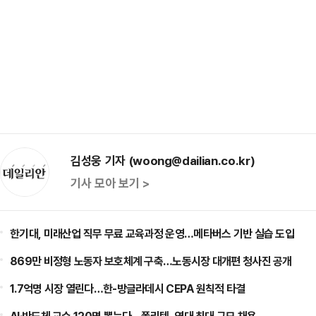
김성웅 기자 (woong@dailian.co.kr)
기사 모아 보기 >
한기대, 미래산업 직무 무료 교육과정 운영…메타버스 기반 실습 도입
869만 비정형 노동자 보호체계 구축…노동시장 대개편 청사진 공개
1.7억명 시장 열린다…한-방글라데시 CEPA 원칙적 타결