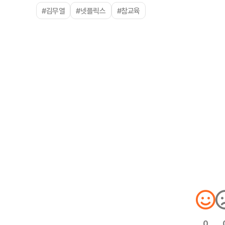
#김무열
#넷플릭스
#참교육
0