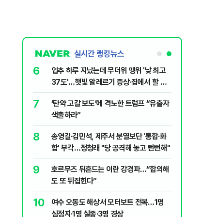
실시간 랭킹뉴스
6
대학로에 대한
입추 하루 지났는데 무더위 맹위 '낮 최고
37도'…햇빛 알레르기 증상·집에서 할 수
있는 치료법 [오늘 날씨]
7
살인사건, 미
‘탄약 고갈 보도’에 격노한 트럼프 “유출자
실체는?
색출하라”
8
어린이 숨져…
송영길·김민석, 제주서 분열보단 '통합·화
합' 부각…정청래 "당 공격해 놓고 뻔뻔해"
9
' 질타?…국
호르무즈 뒤흔드는 이란 강경파…“합의해
도 또 뒤집힌다”
10
"금도 넘지
여수 오동도 해상서 모터보트 전복…1명
보, 제주서
심정지·1명 실종·3명 경상