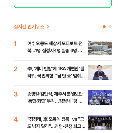
실시간 인기뉴스
1
6
여수 오동도 해상서 모터보트 전
손현
복…1명 심정지·1명 실종·3명 경
통령
상
2
7
李, '개미 반발'에 'ISA 개편안' 질
UA
타?…국민의힘 "'남 탓 쇼' 멈춰
줄이
라"
3
8
송영길·김민석, 제주서 분열보단
평택
'통합·화합' 부각…정청래 "당 공
레일
격해 놓고 뻔뻔해"
4
9
"정청래, 李 모욕에 침묵" vs "금
부산
도 넘지 말라"…친명-친청 최고위
아 