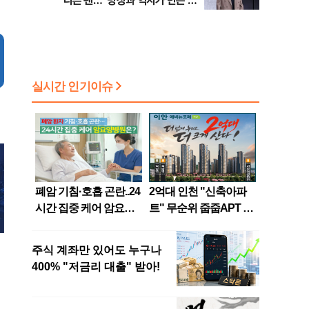
다른 팬…“망상과 억지가 만든 비
극”