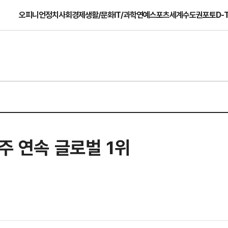
오피니언
정치
사회
경제
생활/문화
IT/과학
연예
스포츠
세계
수도권
포토
D-
주 연속 글로벌 1위