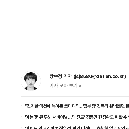
장수정 기자 (jsj8580@dailian.co.kr)
기사 모아 보기 >
“진지한 액션에 녹아든 코미디” …‘김부장’ 감독의 완벽했던 
‘아는맛’ 된 두뇌 서바이벌…‘레전드’ 장동민·현정완도 피할 수
‘메이드 인 코리아2’ 정우성, 반격 나선다…초췌한 얼굴 담긴 