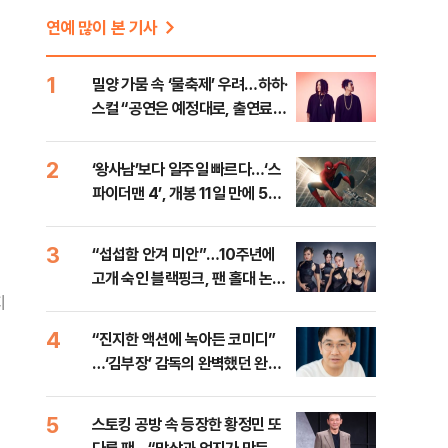
연예 많이 본 기사
1
밀양 가뭄 속 ‘물축제’ 우려…하하·
스컬 “공연은 예정대로, 출연료
전액 기부”
2
‘왕사남’보다 일주일 빠르다…‘스
파이더맨 4’, 개봉 11일 만에 500
만 돌파
3
“섭섭함 안겨 미안”…10주년에
고개 숙인 블랙핑크, 팬 홀대 논란
지
에 밝힌 심경
4
“진지한 액션에 녹아든 코미디”
…‘김부장’ 감독의 완벽했던 완급
조절 [인터뷰]
5
스토킹 공방 속 등장한 황정민 또