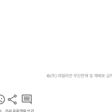
©(주) 데일리안 무단전재 및 재배포 금
기사 공유
댓글 쓰기
0