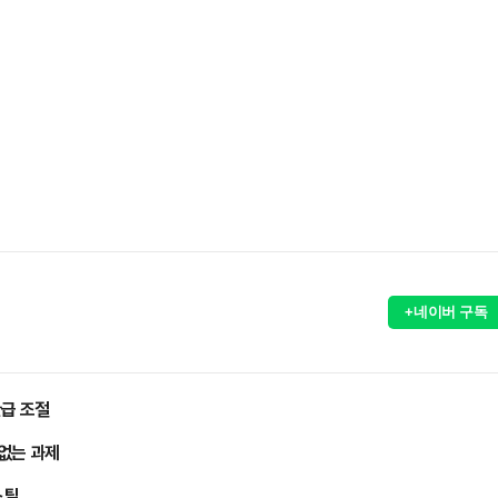
+네이버 구독
완급 조절
 없는 과제
스틸