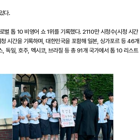
있다.
벌 톱 10 비영어 쇼 1위를 기록했다. 2110만 시청수(시청 시간
시청 시간을 기록하며, 대한민국을 포함해 일본, 싱가포르 등 46개
1
신동엽의 ‘농담’으로 드러난 
, 독일, 호주, 멕시코, 브라질 등 총 91​개 국가에서 톱 10 리스트
‘대중적 편견’ [이슈]
2
"숙련된 모습" 통영 60대女 
제로 갈 가능성 있나…범인의 
3
천안 교회서 의식 잃은 11세 
경찰, 학대 치사 여부 수사
4
李, '개미 반발'에 'ISA 개편안
민의힘 "'남 탓 쇼' 멈춰라"
5
"정청래, 李 모욕에 침묵" vs 
말라"…친명-친청 최고위원 후