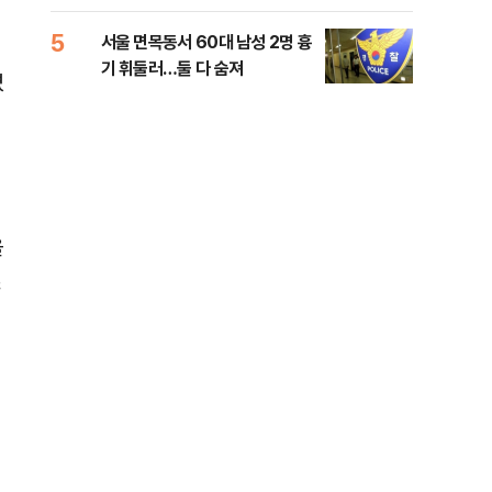
원 후보, 제주서 격돌
5
10
서울 면목동서 60대 남성 2명 흉
호르
기 휘둘러…둘 다 숨져
파…
겼
을
깊