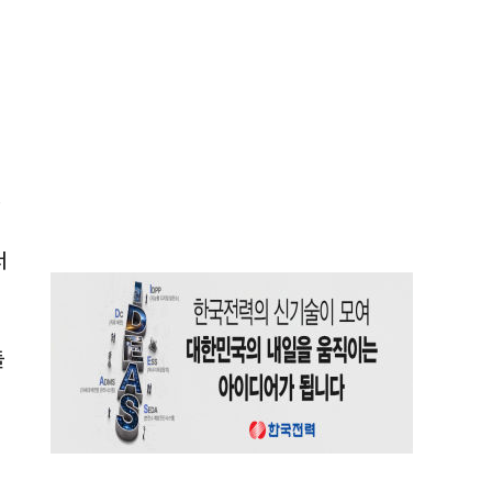
철
서
들