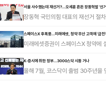
안 시간의 흐름에 따라 자연스럽게 제
서울 사수했는데 재선거?…오세훈 흔든 장동혁발 '선거
다. 혜리는 이날 몸에 밀착되는 원피
장동혁 국민의힘 대표의 재선거 절차를
됐다"며 "오랜 고민 끝에 일반인의 
스러운 매력을 발산했다.하지만 일부
기로 당이 또다시 격랑에 휩싸였다.
를 결심한 배경에 대해 그는 "일에 
다는 반응을 보였다. …
취 압박을 피하기 위해 '선거소청' 
스페이스X 후폭풍…미래에셋, 청약 무산 고객에 '금전적
공허함과 불안함 등에 시달린 시간이
미래에셋증권이 스페이스X 청약에 
특히 중앙 정치와 거리를 둔 오세훈 
석은 지난 모습들과 시간들에 큰 아쉬
다.환 차손 등으로 인한 피해 논란이 
의 선택이 어떤 파장을 일으킬지 주목
이었던 시간…
한다는 방침이다.16일 금융투자업
K-증시에 취한 정부…3000스닥 시동 거나
인 올림픽공원 핸드볼경기장 2-1 
올해 7월, 코스닥이 출범 30주년을
김미섭·허선호 부회장은 전날 스페이
내에 들어갈 수 있는 상황이 아니기
3000 시대’를 목표로 제시했다.코
적 보상 검토 등을 골자로 하는 문자
치했다"고 밝혔…
체질 개선을 이뤄낼 수 있을지 주목된
장은 "큰 관심과 기대를 가지고 참
일) 코스닥 지수는 전 거래일 대비 15.
운 소식을 전해드리게 되어 고개 숙