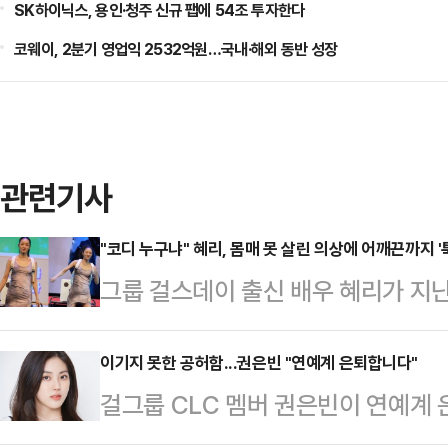
SK하이닉스, 용인·청주 신규 팹에 54조 투자한다
코웨이, 2분기 영업익 2532억원…국내·해외 동반 성장
관련기사
"코디 누구냐" 혜리, 몸매 못 살린 의상에 어깨끈까지 '
그룹 걸스데이 출신 배우 혜리가 지
팬 미팅에서 의상 논란과 돌발 사고를
해 기획 단계부터 직접 참여하며 공
이기지 못한 공허함...권은빈 "연예계 은퇴합니다"
걸그룹 CLC 멤버 권은빈이 연예계 
아쉬움을 남겼다는 평가가 이어졌다
사회관계망서비스(SNS)를 통해 "1
비스(SNS)에는 당시 혜리의 팬미팅