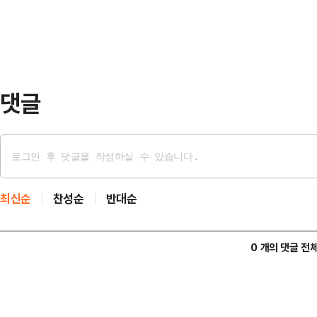
거래를 마쳤다.올해 110거래일 중 
물량 확보를 위해 최…
89거래일이다.앞서 코스닥은 올해 1월
1월 6일 이후 약 4년 만에 ‘천스닥’
댓글
최신순
찬성순
반대순
0 개의 댓글 전