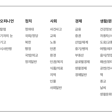
오피니언
정치
사회
경제
생활/문
칼럼
청와대
사건사고
금융
건강정보
기자의 눈
국회/정당
교육
증권
자동차/
기고
북한
노동
산업/재계
도로/교
시사만평
행정
언론
중기/벤처
여행/레
국방/외교
환경
부동산
음식/맛
정치일반
인권/복지
글로벌경제
패션/뷰
식품/의료
생활경제
공연/전
지역
경제일반
책
인물
종교
사회일반
날씨
생활문화