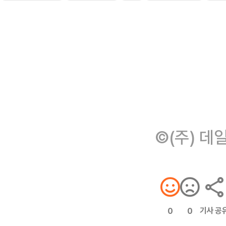
©(주) 데
기사 공
0
0