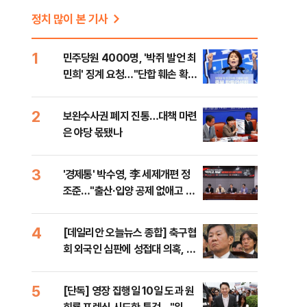
정치 많이 본 기사
1
민주당원 4000명, '박쥐 발언 최
민희' 징계 요청…"단합 훼손 확인
해야"
2
보완수사권 폐지 진통…대책 마련
은 야당 몫됐나
3
'경제통' 박수영, 李 세제개편 정
조준…"출산·입양 공제 없애고 세
금폭탄"
4
[데일리안 오늘뉴스 종합] 축구협
회 외국인 심판에 성접대 의혹, 李
대통령 20대 지지율 하락 의식했
나, 삼전닉스 올인은 금물, SK하
5
[단독] 영장 집행일 10일 도과 원
이닉스 프리마켓 시초가 논란 재