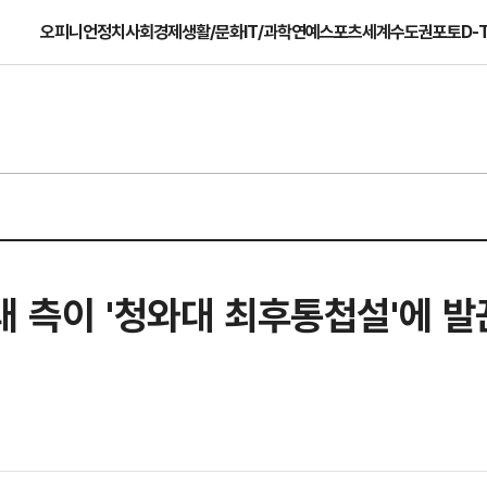
오피니언
정치
사회
경제
생활/문화
IT/과학
연예
스포츠
세계
수도권
포토
D-
래 측이 '청와대 최후통첩설'에 