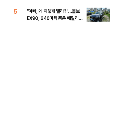
해야"
대통
나,
5
10
"아빠, 왜 이렇게 빨라?"…볼보
'경
이닉
EX90, 640마력 품은 패밀리카
조준
점화
[시승기]
금폭
99