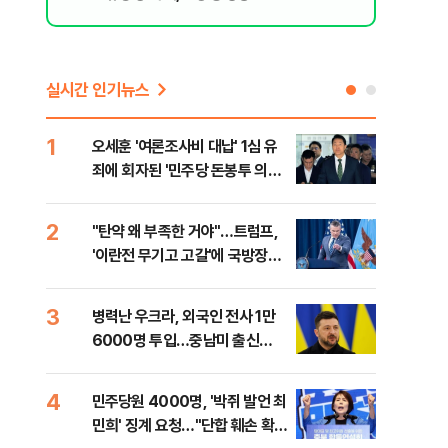
실시간 인기뉴스
1
6
오세훈 '여론조사비 대납' 1심 유
日 
죄에 회자된 '민주당 돈봉투 의
했지
혹'…왜?
2
7
"탄약 왜 부족한 거야"…트럼프,
"삼
'이란전 무기고 고갈'에 국방장관
中창
질책
3
8
병력난 우크라, 외국인 전사 1만
보완
6000명 투입…중남미 출신
은 
40%
4
9
민주당원 4000명, '박쥐 발언 최
[데
민희' 징계 요청…"단합 훼손 확인
회 