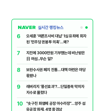
실시간 랭킹뉴스
6
플, 中창신
오세훈 '여론조사비 대납' 1심 유죄에 회자
된 '민주당 돈봉투 의혹'…왜?
7
구협회 외국
지진에 3000만원 기부했는데 비난받은
령 20대 지
日 여성...무슨 일?
 올인은 금
8
 의식했
보완수사권 폐지 진통…대책 마련은 야당
가 논란 재
낮춰야"
몫됐나
 99%" 등
9
리째 흔들리는
레버리지 '풍선효과'?…단일종목 막히자
지수로 몰렸다
10
' 막는 의사
"솟구친 화염에 공장 아수라장"…양주 섬
유공장 화재, 4명 중경상