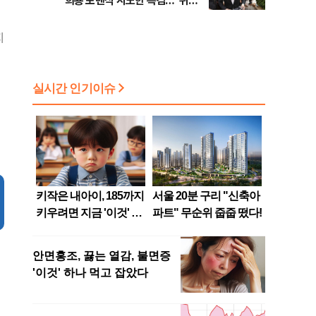
희룡 포렌식 시도한 특검…"위법
점화, 김민석 "과반 승리 가능성
증거 수집" 지적
99%" 등
지