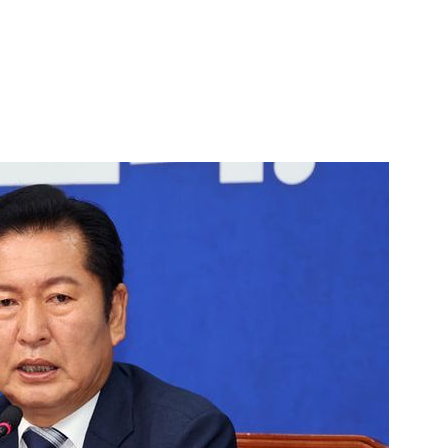
1
"삼성·SK보다 싸게 달라"…애
에 '더 비싸다' 퇴짜
2
[데일리안 오늘뉴스 종합] 축
인 심판에 성접대 의혹, 李대통
지율 하락 의식했나, 삼전닉스
3
李대통령, 20대 지지율 하락
물, SK하이닉스 프리마켓 시초
나…"청년 보편적 지원 문턱 
점화, 김민석 "과반 승리 가능성
4
'압수수색·성접대 의혹' 송두
대한민국 축구판
5
"약만으론 한계"…당뇨병 '시작
과학자의 도전 [내일의 닥터]