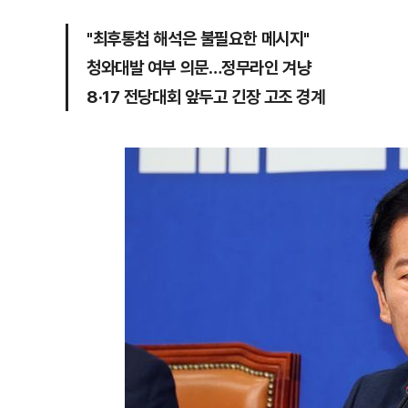
"최후통첩 해석은 불필요한 메시지"
청와대발 여부 의문…정무라인 겨냥
8·17 전당대회 앞두고 긴장 고조 경계