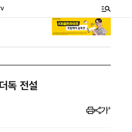
TV
언더독 전설