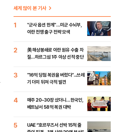
세계 많이 본 기사
1
"군사 옵션 한계"…미군 수뇌부,
이란 전쟁 출구 전략 모색
2
美 해상봉쇄로 이란 원유 수출 차
질…하르그섬 1주 이상 선적 중단
3
"16억 당첨 복권을 버렸다"...쓰레
음
기 더미 뒤져 극적 발견
4
매주 20~30장 샀더니…한국인,
베트남서 58억 복권 대박
5
UAE “호르무즈서 선박 15척 줄