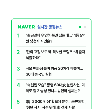
실시간 랭킹뉴스
1
6
"출근길에 우연히 복권 샀는데…" 1등 5억
"정청래,
원 당첨자 사연은?
말라"…친
격돌
2
7
‘탄약 고갈 보도’에 격노한 트럼프 “유출자
美 해상봉
색출하라”
그섬 1주
3
8
서울 백화점 돌며 명품 20차례 싹쓸이…
[데일리안
30대 중국인 실형
산 '공급 
년 지지'
4
9
"숙련된 모습" 통영 60대女 살인사건, 미
최악의 
제로 갈 가능성 있나…범인의 실체는?
낮 최고 
5
10
李, '20·30 민심' 확보에 분주…국민의힘,
폭염 덮
'청년 지지' 사수 위해 李 견제 사활
3000명