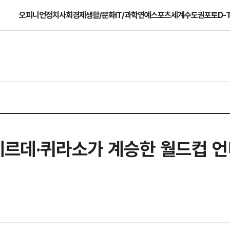
오피니언
정치
사회
경제
생활/문화
IT/과학
연예
스포츠
세계
수도권
포토
D-
베르데·퀴라소가 계승한 월드컵 