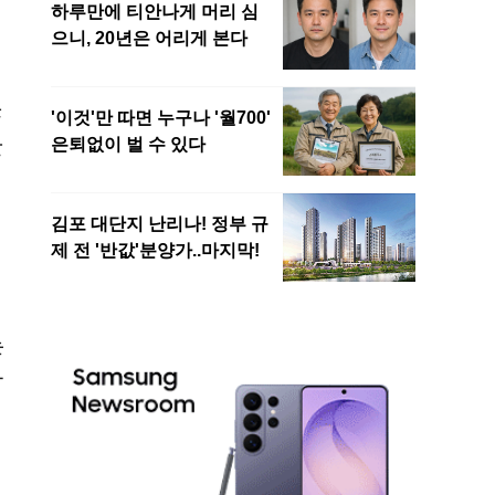
않
한
는
하