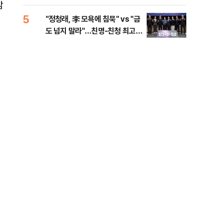
로남불' 비판
감
5
10
"정청래, 李 모욕에 침묵" vs "금
"군
도 넘지 말라"…친명-친청 최고위
이란
원 후보, 제주서 격돌