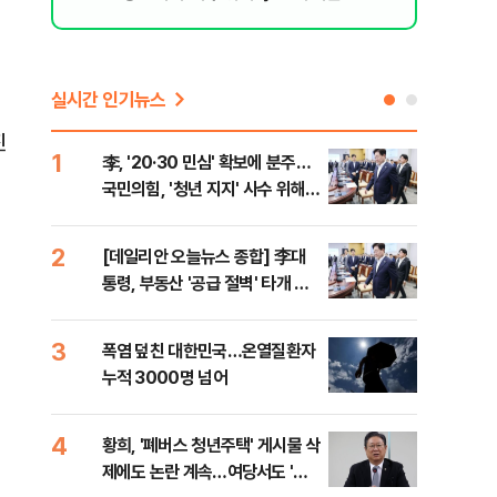
실시간 인기뉴스
진
1
6
李, '20·30 민심' 확보에 분주…
고수
국민의힘, '청년 지지' 사수 위해
27
李 견제 사활
2
7
[데일리안 오늘뉴스 종합] 李대
서울
통령, 부동산 '공급 절벽' 타개 총
쓸이
력전, 국민의힘, '청년 지지' 사수
위해 李 견제 사활 등
3
8
폭염 덮친 대한민국…온열질환자
경찰
누적 3000명 넘어
수사
4
9
황희, '폐버스 청년주택' 게시물 삭
최악
제에도 논란 계속…여당서도 '내
계속