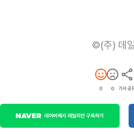
©(주) 데
기사 공
0
0
네이버에서 데일리안 구독하기