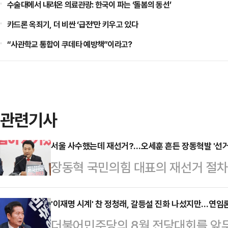
수술대에서 내려온 의료관광: 한국이 파는 ‘돌봄의 동선’
카드론 옥죄기, 더 비싼 ‘급전’만 키우고 있다
“사관학교 통합이 쿠데타 예방책”이라고?
관련기사
서울 사수했는데 재선거?…오세훈 흔든 장동혁발 '선거
장동혁 국민의힘 대표의 재선거 절차를
기로 당이 또다시 격랑에 휩싸였다.
취 압박을 피하기 위해 '선거소청' 
'이재명 시계' 찬 정청래, 갈등설 진화 나섰지만…연임론
더불어민주당의 8월 전당대회를 앞두
특히 중앙 정치와 거리를 둔 오세훈 