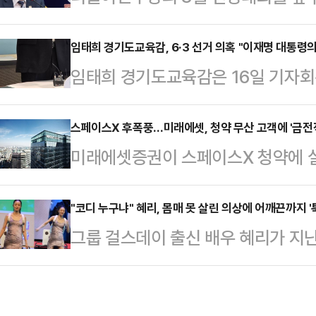
도가 안갯속으로 빠져들고 있다. 최
의 선택이 어떤 파장을 일으킬지 주목
위해 정 대표가 '원팀' 메시지를 내놨
임태희 경기도교육감, 6·3 선거 의혹 "이재명 대통령
인 올림픽공원 핸드볼경기장 2-1 
임태희 경기도교육감은 16일 기자회
가능성을 둘러싸고 "선수가 심판을 겸
내에 들어갈 수 있는 상황이 아니기
관위 오류에 대한 의혹을 이재명 대
법이 복잡하게 얽히며 당내 긴장감이
치했다"고 밝혔…
교육감은 "이번 선거 관련 의혹은 선
스페이스X 후폭풍…미래에셋, 청약 무산 고객에 '금전적
에 따르면, 정 대표는 전날 이재명 
미래에셋증권이 스페이스X 청약에 
는 투표용지 부족, 사전투표 관리부실
현하며 공개적으로 이 대통령을 치
다.환 차손 등으로 인한 피해 논란이 
정했지만 자정의 의지도, 능력도 없
명 정부를 뒷받침…
한다는 방침이다.16일 금융투자업
"코디 누구냐" 혜리, 몸매 못 살린 의상에 어깨끈까지 '
역할이다. 대통통께 거듭 요구한다.
그룹 걸스데이 출신 배우 혜리가 지
김미섭·허선호 부회장은 전날 스페이
관인 선관위 오류에 대한 의혹을 철저
팬 미팅에서 의상 논란과 돌발 사고를
적 보상 검토 등을 골자로 하는 문자
번 선거에서 드러나…
해 기획 단계부터 직접 참여하며 공
장은 "큰 관심과 기대를 가지고 참