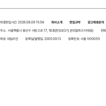
최종편집시간: 2026.08.09 15:58
회사소개
편집규약
광고제휴문의
주소 : 서울특별시 용산구 서빙고로 17, 18층(한강로3가,센트럴파크 타워동)
전화 
제호: 데일리안
등록일/발행일: 2005.09.13
등록번호: 서울 아00055