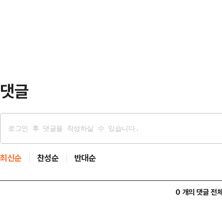
아쉬움을 남겼다는 평가가 이어졌다
운 소식을 전해드리게 되어 고개 숙
비스(SNS)에는 당시 혜리의 팬미팅
물량 확보를 위해 최…
다. 혜리는 이날 몸에 밀착되는 원피
스러운 매력을 발산했다.하지만 일부
다는 반응을 보였다. …
댓글
최신순
찬성순
반대순
0 개의 댓글 전