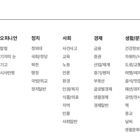
오피니언
정치
사회
경제
생활/문
칼럼
청와대
사건사고
금융
건강정보
기자의 눈
국회/정당
교육
증권
자동차/
기고
북한
노동
산업/재계
도로/교
시사만평
행정
언론
중기/벤처
여행/레
국방/외교
환경
부동산
음식/맛
정치일반
인권/복지
글로벌경제
패션/뷰
식품/의료
생활경제
공연/전
지역
경제일반
책
인물
종교
사회일반
날씨
생활문화