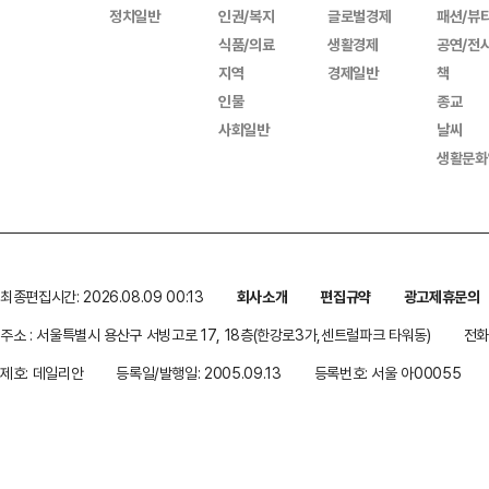
정치일반
인권/복지
글로벌경제
패션/뷰
식품/의료
생활경제
공연/전
지역
경제일반
책
인물
종교
사회일반
날씨
생활문화
최종편집시간: 2026.08.09 00:13
회사소개
편집규약
광고제휴문의
주소 : 서울특별시 용산구 서빙고로 17, 18층(한강로3가,센트럴파크 타워동)
전화 
제호: 데일리안
등록일/발행일: 2005.09.13
등록번호: 서울 아00055