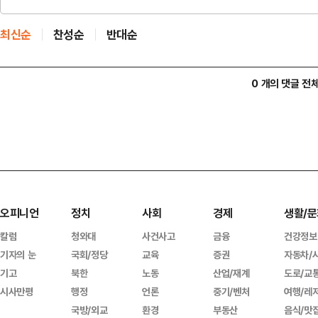
최신순
찬성순
반대순
0 개의 댓글 전
오피니언
정치
사회
경제
생활/문
칼럼
청와대
사건사고
금융
건강정보
기자의 눈
국회/정당
교육
증권
자동차/
기고
북한
노동
산업/재계
도로/교
시사만평
행정
언론
중기/벤처
여행/레
국방/외교
환경
부동산
음식/맛