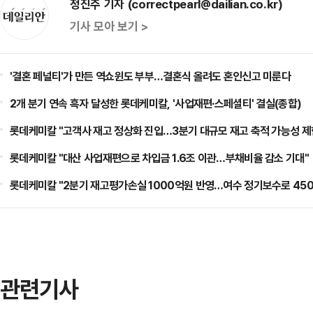
정진주 기자 (correctpearl@dailian.co.kr)
기사 모아 보기 >
'결혼 페널티'가 만든 역쇼윈도 부부…결혼식 올려도 혼인신고 미룬다
2개 분기 연속 흑자 달성한 롯데케미칼, '사업재편·스페셜티' 결실(종합)
롯데케미칼 "고객사 재고 정상화 진입…3분기 대규모 재고 축적 가능성 제
롯데케미칼 "대산 사업재편으로 차입금 1.6조 이관…부채비율 감소 기대"
롯데케미칼 "2분기 재고평가손실 1000억원 반영…여수 정기보수로 450
관련기사