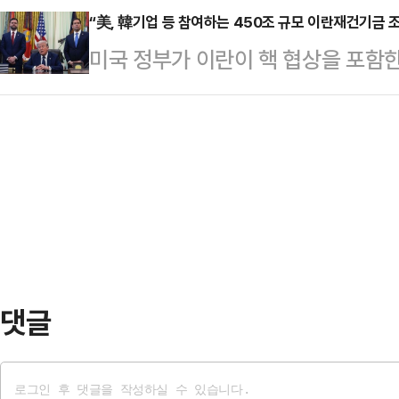
것이 아니라 우주·위성 사업을 영위
“美, 韓기업 등 참여하는 450조 규모 이란재건기금 
이스캠프에서 225km를 이동하는 
미국 정부가 이란이 핵 협상을 포함한
을 재무자산으로 보유한 채 상장했다
리에 어려움을 겪었다.그 여파로 객
업 중심의 대규모 재건기금 조성 방
가상자산업계에 따르면 스페이스X는 최
상대로 고전했다…
이낸셜타임스(FT)에 따르면 미 고위
유하고 있다고 공개했다.현재 시세 기준
전 협상 과정에서 대이란 제재 완화와 
모다.시장에서는 보유 규모 자체보다
건기금 조성이 함께 논의됐다고 밝혔
다.그동안 기업…
명시한 최종 합의에 도달할 경우 조
해각서에 따라 우선 호르무즈 해협을
제재 완화 등…
댓글