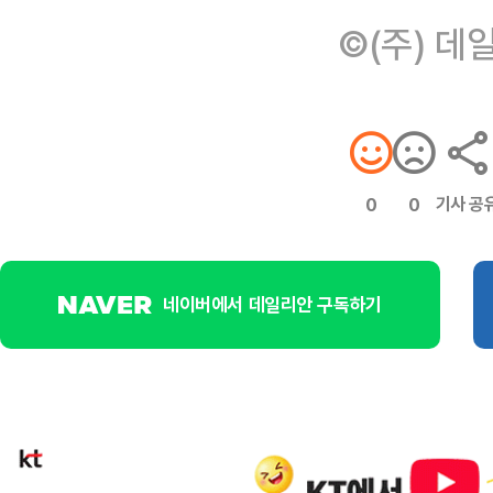
©(주) 데
기사 공
0
0
네이버에서 데일리안 구독하기