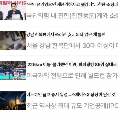
"본인 선거였으면 재선거하자고 했겠나"…친한·소장파,
국민의힘 내 친한(친한동훈)계와 소
밟기 위한 당 지도부의 전국 6개 지
친한계 박정훈 국민의힘 의원은 16일
강남 한복판에서 쓰러진 女…의식 잃은 채 돌연
서울 강남 한복판에서 30대 여성이 
거가 끝난 지 14일 만에 해야 하기
찰이 수사에 착수했다.15일 MBC
원들 의견은 들어야 했다"며 "의원들
관리법 위반 혐의를 받는 30대 여성
'225km 이동' 불리했던 이란, 피파랭킹 85위 상대로
이지만 당 지도부는 민심과 다르게 간
미국과의 전쟁으로 인해 월드컵 참가
씨는 전날 오후 10시쯤 서울 서초구
과 맞는지 스크린 하는 과정이 필요했
서의 불리한 조건 속에도 어렵사리 승
상태로 발견됐다.당시 A씨가 들고 
다르게 장…
국 잉글우드 LA스타디움서 펼쳐진 ‘
비트코인 품고 증시 입성…스페이스X 상장이 남긴 것
병 여러 개가 쏟아져 나왔으며 해당
최근 역사상 최대 규모 기업공개(IP
컵’ 조별리그 G조 1차전에서 뉴질랜
다. 쇼핑백 안에는 주사기도 함께 
계의 관심이 높아지고 있다.단순히 
이란은 외교 갈등과 비자 발급 문제 
신고한 시민은…