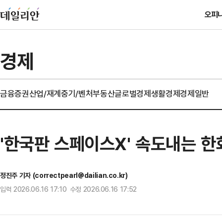
오피
경제
금융
증권
산업/재계
중기/벤처
부동산
글로벌경제
생활경제
경제일반
'한국판 스페이스X' 속도내는 한화
정진주 기자 (correctpearl@dailian.co.kr)
입력 2026.06.16 17:10 수정 2026.06.16 17:52