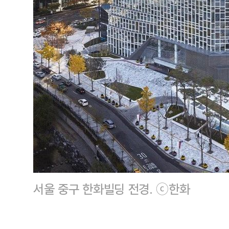
서울 중구 한화빌딩 전경. ⓒ한화