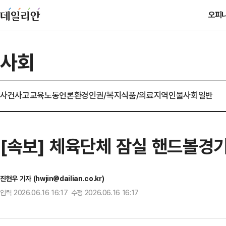
오피
사회
사건사고
교육
노동
언론
환경
인권/복지
식품/의료
지역
인물
사회일반
[속보] 체육단체 잠실 핸드볼경기
진현우 기자 (hwjin@dailian.co.kr)
입력 2026.06.16 16:17 수정 2026.06.16 16:17