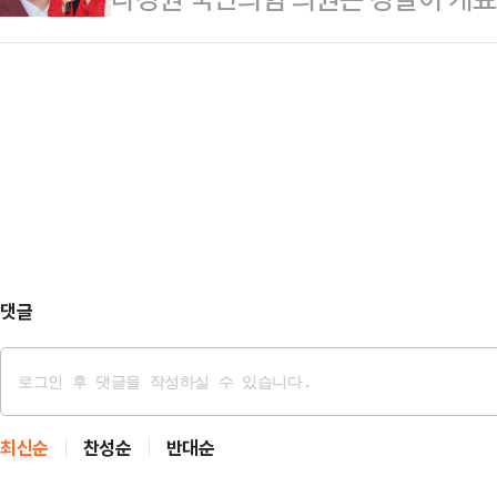
체 무슨 권리로 정당한 통행을 막는
시도하다 시위대와 대치하는 것을 두
다"며 이같이 강조했다.김 총리는 "
파업 앞에선 한없이 관대하던 자들이
한 문제 제기에 대해서는 겸허하게 말
법치의 칼날을 들이대는가"라고 비판
렇지만 이런 상황을 빌미로 일부 참
"이재명 대통령은 '시위대 행패'라 
결코 정당화될 수 없다…
서울경찰청장은 한술 더 떠 징역 10
박한다. 패가망신시켜야 할 망언이다
울경찰청장이 '한국…
댓글
최신순
찬성순
반대순