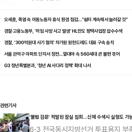
오세훈, 폭염 속 이동노동자 휴식 환경 점검…"쉼터 계속해서 늘려갈 것"
경찰·고용노동부, '끼임 사망 사고 발생' HL만도 평택사업장 압수수색
경찰, '300억원대 사기 혐의' 차가원 원헌드레드 대표 구속 송치
서울 관악구 아파트 단지서 정전…열대야 속 560세대 큰 불편 겪어
G3 청년특별분과, '청년 AI 사다리 정책' 확대 나서
관련기사
'불법 검문' 적발된 잠실 집회…신체 수색시 실형도 가능
6·3 전국동시지방선거 투표용지 부