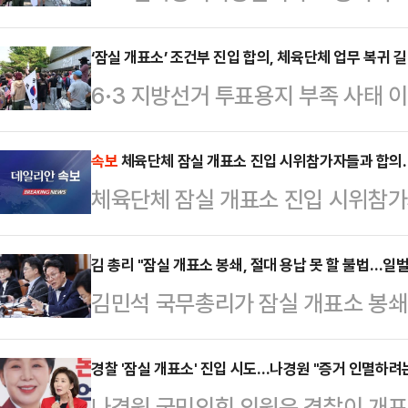
봉쇄 집회'가 12일째 이어지고 있는
색 행위가 도마 위에 올랐다. '참정권
‘잠실 개표소’ 조건부 진입 합의, 체육단체 업무 복귀 
6·3 지방선거 투표용지 부족 사태 
색될 수 있단 우려마저 제기된다.경
상적인 업무 활동이 어려웠던 대한체
대해 강경 대응을 예고한 상태다. 
일 것으로 보인다.대한체육회 산하 체
속보
체육단체 잠실 개표소 진입 시위참가자들과 합의
검문·검색 과정에서 몸수색 등이 이
체육단체 잠실 개표소 진입 시위참
위가 벌어지는 서울 올림픽공원 핸
다. 몸싸움 발생 시 형사 처벌 수위가
과 합의했다.투표용지 부족 사태가 
조계와…
김 총리 "잠실 개표소 봉쇄, 절대 용납 못 할 불법…일
일 봉쇄된 지 11일 만이다.합의가 
김민석 국무총리가 잠실 개표소 봉쇄
‘데일리안’과 통화에서 “현재 업무
될 수 없는 심각한 불법 행위"라고 
않고 있다”고 답답함…
울청사에서 열린 제26회 국무회의 
경찰 '잠실 개표소' 진입 시도…나경원 "증거 인멸하려
나경원 국민의힘 의원은 경찰이 개