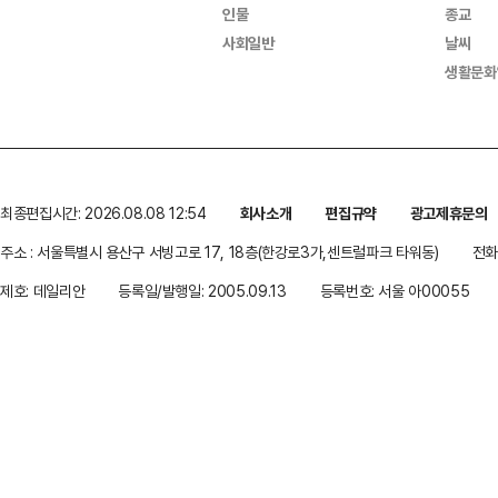
인물
종교
사회일반
날씨
생활문화
최종편집시간: 2026.08.08 12:54
회사소개
편집규약
광고제휴문의
주소 : 서울특별시 용산구 서빙고로 17, 18층(한강로3가,센트럴파크 타워동)
전화 
제호: 데일리안
등록일/발행일: 2005.09.13
등록번호: 서울 아00055