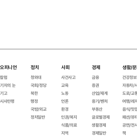
오피니언
정치
사회
경제
생활/문
칼럼
청와대
사건사고
금융
건강정보
기자의 눈
국회/정당
교육
증권
자동차/
기고
북한
노동
산업/재계
도로/교
시사만평
행정
언론
중기/벤처
여행/레
국방/외교
환경
부동산
음식/맛
정치일반
인권/복지
글로벌경제
패션/뷰
식품/의료
생활경제
공연/전
지역
경제일반
책