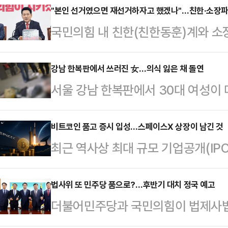
"본인 선거였으면 재선거하자고 했겠나"…친한·소장파,
국민의힘 내 친한(친한동훈)계와 소
밟기 위한 당 지도부의 전국 6개 지
친한계 박정훈 국민의힘 의원은 16일
강남 한복판에서 쓰러진 女…의식 잃은 채 돌연
서울 강남 한복판에서 30대 여성이 
거가 끝난 지 14일 만에 해야 하기
찰이 수사에 착수했다.15일 MBC
원들 의견은 들어야 했다"며 "의원들
관리법 위반 혐의를 받는 30대 여성
비트코인 품고 증시 입성…스페이스X 상장이 남긴 것
이지만 당 지도부는 민심과 다르게 간
최근 역사상 최대 규모 기업공개(IP
씨는 전날 오후 10시쯤 서울 서초구
과 맞는지 스크린 하는 과정이 필요했
계의 관심이 높아지고 있다.단순히 
상태로 발견됐다.당시 A씨가 들고 
다르게 장…
것이 아니라 우주·위성 사업을 영위
법사위 또 민주당 품으로?…후반기 대치 정국 예고
병 여러 개가 쏟아져 나왔으며 해당
더불어민주당과 국민의힘이 법제사법
을 재무자산으로 보유한 채 상장했다
다. 쇼핑백 안에는 주사기도 함께 
민주당이 다수 의석을 앞세워 이번
가상자산업계에 따르면 스페이스X는 최