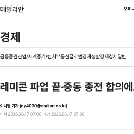
오피
경제
금융
증권
산업/재계
중기/벤처
부동산
글로벌경제
생활경제
경제일반
레미콘 파업 끝·중동 종전 합의에
이나영 기자 (ny4030@dailian.co.kr)
입력 2026.06.17 07:00 수정 2026.06.17 07:00