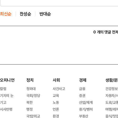
최신순
찬성순
반대순
0 개의 댓글 전
오피니언
정치
사회
경제
생활/문
칼럼
청와대
사건사고
금융
건강정보
기자의 눈
국회/정당
교육
증권
자동차/
기고
북한
노동
산업/재계
도로/교
시사만평
행정
언론
중기/벤처
여행/레
국방/외교
환경
부동산
음식/맛