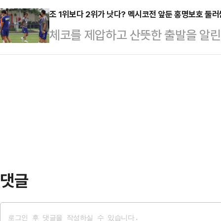
신고한 시민은…
이 나온다. 이에 따라 국회 후반기
조 1위보다 2위가 낫다? 멕시코전 앞둔 홍명보호 둘러
유하고 있다고 공개했다.현재 시세 기준
체코를 제압하고 산뜻한 출발을 알린
이를 저지하려는 국민의힘이 맞서는 '
모다.시장에서는 보유 규모 자체보다
졌다.홍명보 감독이 이끄는 축구대표팀
병도 원내대표는 15일 최고위원회
다.그동안 기업…
각) 멕시코 과달라하라 인근 사포
견제와 균형의 민심을 반영해야 한다
2026 국제축구연맹(FIFA) 북중
사위원장직을 맡아야 한다고 주장한다
시코와 맞대결은 32강 토너먼트 진
건 발목을 잡고 상임위를 정쟁의 도
된다면 조별리그를 통과하는데 사실상
점을 안고 있는 멕시코 상대로 고전이
고 다툴 멕시코 상대로…
댓글