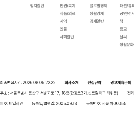
정치일반
인권/복지
글로벌경제
패션/뷰
식품/의료
생활경제
공연/전
지역
경제일반
책
인물
종교
사회일반
날씨
생활문화
최종편집시간: 2026.08.09 22:22
회사소개
편집규약
광고제휴문의
주소 : 서울특별시 용산구 서빙고로 17, 18층(한강로3가,센트럴파크 타워동)
전화 
제호: 데일리안
등록일/발행일: 2005.09.13
등록번호: 서울 아00055