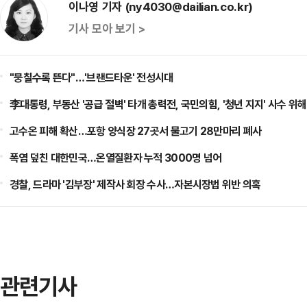
이나영 기자 (ny4030@dailian.co.kr)
기사 모아 보기 >
"뭉칠수록 뜬다"…'브랜드타운' 전성시대
李대통령, 부동산 '공급 절벽' 타개 총력전, 국민의힘, '청년 지지' 사수 위해
고수온 피해 확산…포항 양식장 27곳서 물고기 28만마리 폐사
폭염 덮친 대한민국…온열질환자 누적 3000명 넘어
경찰, 드라마 '김부장' 제작사 회장 수사…자본시장법 위반 의혹
관련기사