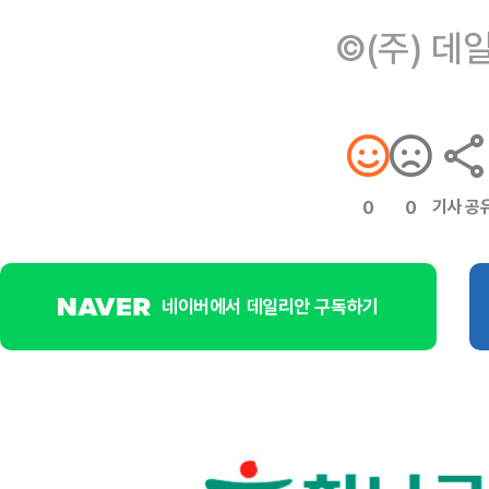
©(주) 데
기사 공
0
0
네이버에서 데일리안 구독하기