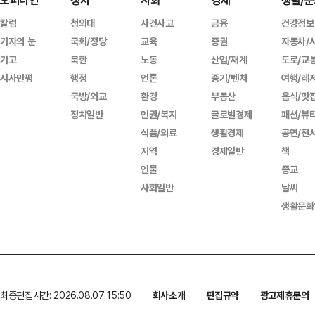
오피니언
정치
사회
경제
생활/문
칼럼
청와대
사건사고
금융
건강정보
기자의 눈
국회/정당
교육
증권
자동차/
기고
북한
노동
산업/재계
도로/교
시사만평
행정
언론
중기/벤처
여행/레
국방/외교
환경
부동산
음식/맛
정치일반
인권/복지
글로벌경제
패션/뷰
식품/의료
생활경제
공연/전
지역
경제일반
책
인물
종교
사회일반
날씨
생활문화
최종편집시간: 2026.08.07 15:50
회사소개
편집규약
광고제휴문의