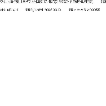
주소 : 서울특별시 용산구 서빙고로 17, 18층(한강로3가,센트럴파크 타워동)
전화 
제호: 데일리안
등록일/발행일: 2005.09.13
등록번호: 서울 아00055