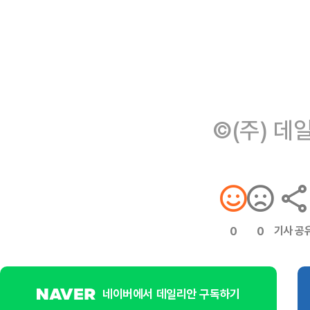
©(주) 데
기사 공
0
0
네이버에서 데일리안 구독하기