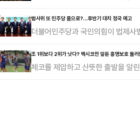
계의 관심이 높아지고 있다.단순히 
상태로 발견됐다.당시 A씨가 들고 
다르게 장…
것이 아니라 우주·위성 사업을 영위
법사위 또 민주당 품으로?…후반기 대치 정국 예고
병 여러 개가 쏟아져 나왔으며 해당
더불어민주당과 국민의힘이 법제사법
을 재무자산으로 보유한 채 상장했다
다. 쇼핑백 안에는 주사기도 함께 
민주당이 다수 의석을 앞세워 이번
가상자산업계에 따르면 스페이스X는 최
신고한 시민은…
이 나온다. 이에 따라 국회 후반기
조 1위보다 2위가 낫다? 멕시코전 앞둔 홍명보호 둘러
유하고 있다고 공개했다.현재 시세 기준
체코를 제압하고 산뜻한 출발을 알린
이를 저지하려는 국민의힘이 맞서는 '
모다.시장에서는 보유 규모 자체보다
졌다.홍명보 감독이 이끄는 축구대표팀
병도 원내대표는 15일 최고위원회
다.그동안 기업…
각) 멕시코 과달라하라 인근 사포
견제와 균형의 민심을 반영해야 한다
2026 국제축구연맹(FIFA) 북중
사위원장직을 맡아야 한다고 주장한다
시코와 맞대결은 32강 토너먼트 진
건 발목을 잡고 상임위를 정쟁의 도
된다면 조별리그를 통과하는데 사실상