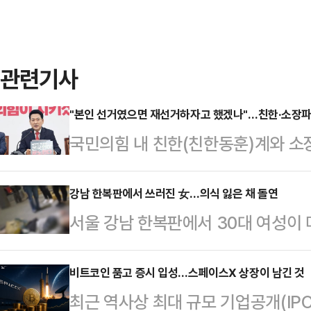
관련기사
"본인 선거였으면 재선거하자고 했겠나"…친한·소장파,
국민의힘 내 친한(친한동훈)계와 소
밟기 위한 당 지도부의 전국 6개 지
친한계 박정훈 국민의힘 의원은 16일
강남 한복판에서 쓰러진 女…의식 잃은 채 돌연
서울 강남 한복판에서 30대 여성이 
거가 끝난 지 14일 만에 해야 하기
찰이 수사에 착수했다.15일 MBC
원들 의견은 들어야 했다"며 "의원들
관리법 위반 혐의를 받는 30대 여성
비트코인 품고 증시 입성…스페이스X 상장이 남긴 것
이지만 당 지도부는 민심과 다르게 간
최근 역사상 최대 규모 기업공개(IP
씨는 전날 오후 10시쯤 서울 서초구
과 맞는지 스크린 하는 과정이 필요했